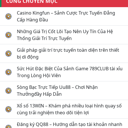
CÙNG CHUYÊN MỤC
Casino Kingfun – Sảnh Cược Trực Tuyến Đẳng
Cấp Hàng Đầu
Những Giá Trị Cốt Lõi Tạo Nên Uy Tín Của Hệ
Thống Giải Trí Trực Tuyến
Giải pháp giải trí trực tuyến toàn diện trên thiết
bị di động
Sức Hút Đặc Biệt Của Sảnh Game 789CLUB tài xỉu
Trong Lòng Hội Viên
Sòng Bạc Trực Tiếp Uu88 – Chơi Nhận
Thưởngđầy Hấp Dẫn
Xổ số 13WIN – Khám phá nhiều loại hình quay số
cùng trải nghiệm theo dõi tiện lợi
Đăng ký QQ88 – Hướng dẫn tạo tài khoản nhanh