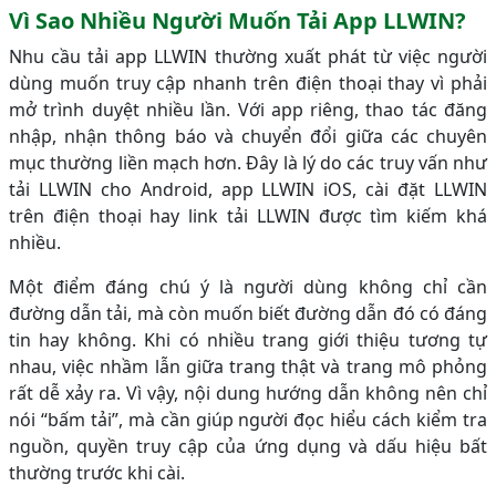
Vì Sao Nhiều Người Muốn Tải App LLWIN?
Nhu cầu tải app LLWIN thường xuất phát từ việc người
dùng muốn truy cập nhanh trên điện thoại thay vì phải
mở trình duyệt nhiều lần. Với app riêng, thao tác đăng
nhập, nhận thông báo và chuyển đổi giữa các chuyên
mục thường liền mạch hơn. Đây là lý do các truy vấn như
tải LLWIN cho Android, app LLWIN iOS, cài đặt LLWIN
trên điện thoại hay link tải LLWIN được tìm kiếm khá
nhiều.
Một điểm đáng chú ý là người dùng không chỉ cần
đường dẫn tải, mà còn muốn biết đường dẫn đó có đáng
tin hay không. Khi có nhiều trang giới thiệu tương tự
nhau, việc nhầm lẫn giữa trang thật và trang mô phỏng
rất dễ xảy ra. Vì vậy, nội dung hướng dẫn không nên chỉ
nói “bấm tải”, mà cần giúp người đọc hiểu cách kiểm tra
nguồn, quyền truy cập của ứng dụng và dấu hiệu bất
thường trước khi cài.