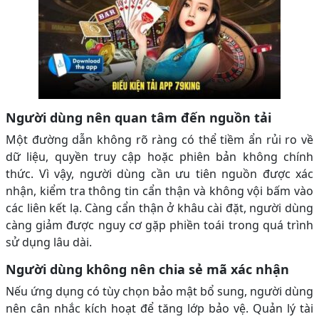
Người dùng nên quan tâm đến nguồn tải
Một đường dẫn không rõ ràng có thể tiềm ẩn rủi ro về
dữ liệu, quyền truy cập hoặc phiên bản không chính
thức. Vì vậy, người dùng cần ưu tiên nguồn được xác
nhận, kiểm tra thông tin cẩn thận và không vội bấm vào
các liên kết lạ. Càng cẩn thận ở khâu cài đặt, người dùng
càng giảm được nguy cơ gặp phiền toái trong quá trình
sử dụng lâu dài.
Người dùng không nên chia sẻ mã xác nhận
Nếu ứng dụng có tùy chọn bảo mật bổ sung, người dùng
nên cân nhắc kích hoạt để tăng lớp bảo vệ. Quản lý tài