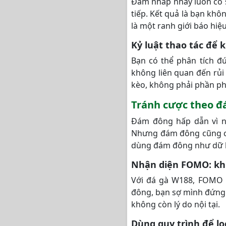
Đám nhấp nháy luôn có s
tiếp. Kết quả là bạn khô
là một ranh giới báo hiệ
Kỷ luật thao tác để
Bạn có thể phân tích đú
không liên quan đến rủi 
kèo, không phải phần ph
Tránh cược theo đ
Đám đông hấp dẫn vì nó
Nhưng đám đông cũng có 
dùng đám đông như dữ l
Nhận diện FOMO: khi
Với đá gà W188, FOMO t
đông, bạn sợ mình đứng 
không còn lý do nội tại.
Dùng quy trình để lọc