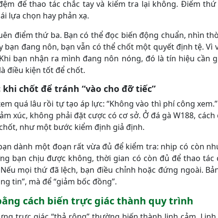
ệm để thao tác chắc tay và kiểm tra lại không. Điểm thứ
ái lựa chọn hay phản xạ.
quên điểm thứ ba. Bạn có thể đọc biến động chuẩn, nhìn th
 bạn đang nôn, bạn vẫn có thể chốt một quyết định tệ. Vì v
. Khi bạn nhận ra mình đang nôn nóng, đó là tín hiệu cần g
à điều kiện tốt để chốt.
khi chốt để tránh “vào cho đỡ tiếc”
em quá lâu rồi tự tạo áp lực: “Không vào thì phí công xem.”
ảm xúc, không phải đặt cược có cơ sở. Ở đá gà W188, cách 
chốt, như một bước kiểm định giả định.
bạn dành một đoạn rất vừa đủ để kiểm tra: nhịp có còn nh
g bạn chịu được không, thời gian có còn đủ để thao tác
 Nếu mọi thứ đã lệch, bạn điều chỉnh hoặc đứng ngoài. Bả
ng tin”, mà để “giảm bốc đồng”.
bằng cách biến trực giác thành quy trình
ưng trực giác “thả rông” thường biến thành linh cảm. Linh 