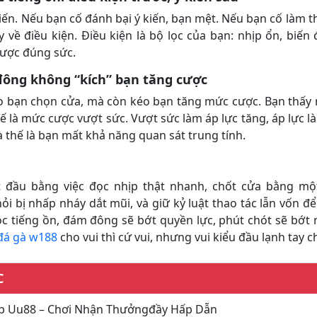
ến. Nếu bạn cố đánh bại ý kiến, bạn mệt. Nếu bạn cố làm t
 về điều kiện. Điều kiện là bộ lọc của bạn: nhịp ổn, biế
cược đúng sức.
đông không “kích” bạn tăng cược
 bạn chọn cửa, mà còn kéo bạn tăng mức cược. Bạn thấy 
ế là mức cược vượt sức. Vượt sức làm áp lực tăng, áp lực 
à thế là bạn mất khả năng quan sát trung tính.
 đầu bằng việc đọc nhịp thật nhanh, chốt cửa bằng một
 bị nhấp nháy dắt mũi, và giữ kỷ luật thao tác lẫn vốn để
ọc tiếng ồn, đám đông sẽ bớt quyền lực, phút chót sẽ bớt 
đá gà w188
cho vui thì cứ vui, nhưng vui kiểu đầu lạnh tay ch
C
ếp Uu88 – Chơi Nhận Thưởngđầy Hấp Dẫn