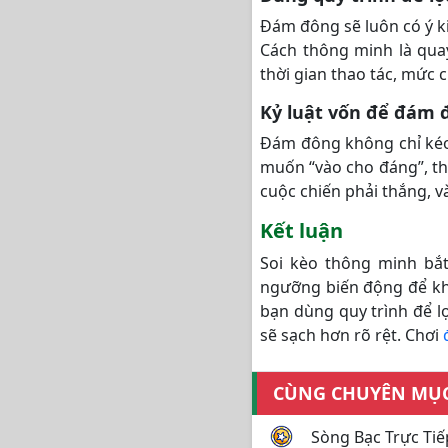
Đám đông sẽ luôn có ý ki
Cách thông minh là quay
thời gian thao tác, mức 
Kỷ luật vốn để đám 
Đám đông không chỉ kéo
muốn “vào cho đáng”, th
cuộc chiến phải thắng, v
Kết luận
Soi kèo thông minh bắt
ngưỡng biến động để khỏi
bạn dùng quy trình để l
sẽ sạch hơn rõ rệt. Chơi
CÙNG CHUYÊN MỤ
Sòng Bạc Trực Ti