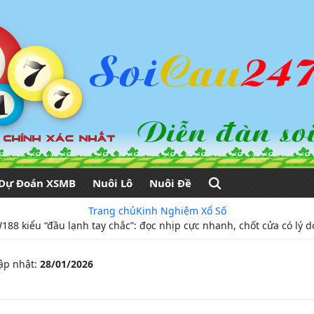
Dự Đoán XSMB
Nuôi Lô
Nuôi Đề
Trang chủ
Kinh Nghiệm Xổ Số
188 kiểu “đầu lạnh tay chắc”: đọc nhịp cực nhanh, chốt cửa có lý d
ập nhật:
28/01/2026
á