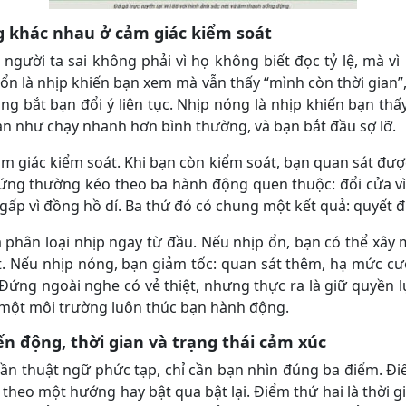
g khác nhau ở cảm giác kiểm soát
 người ta sai không phải vì họ không biết đọc tỷ lệ, mà v
p ổn là nhịp khiến bạn xem mà vẫn thấy “mình còn thời gian
ng bắt bạn đổi ý liên tục. Nhịp nóng là nhịp khiến bạn thấ
an như chạy nhanh hơn bình thường, và bạn bắt đầu sợ lỡ.
 giác kiểm soát. Khi bạn còn kiểm soát, bạn quan sát được
ứng thường kéo theo ba hành động quen thuộc: đổi cửa vì
gấp vì đồng hồ dí. Ba thứ đó có chung một kết quả: quyết 
 phân loại nhịp ngay từ đầu. Nếu nhịp ổn, bạn có thể xây 
. Nếu nhịp nóng, bạn giảm tốc: quan sát thêm, hạ mức c
. Đứng ngoài nghe có vẻ thiệt, nhưng thực ra là giữ quyền
g một môi trường luôn thúc bạn hành động.
ến động, thời gian và trạng thái cảm xúc
n thuật ngữ phức tạp, chỉ cần bạn nhìn đúng ba điểm. Đi
i theo một hướng hay bật qua bật lại. Điểm thứ hai là thời g