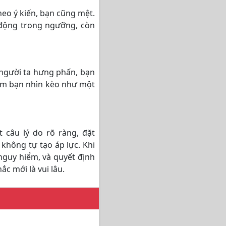
heo ý kiến, bạn cũng mệt.
n động trong ngưỡng, còn
người ta hưng phấn, bạn
làm bạn nhìn kèo như một
 câu lý do rõ ràng, đặt
 không tự tạo áp lực. Khi
nguy hiểm, và quyết định
ắc mới là vui lâu.