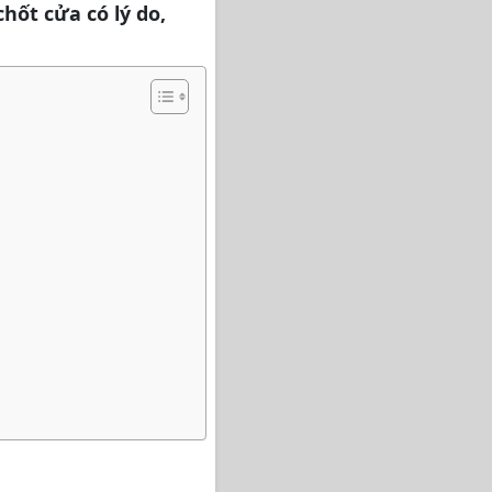
hốt cửa có lý do,