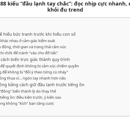
88 kiểu “đầu lạnh tay chắc”: đọc nhịp cực nhanh, c
khỏi đu trend
ể hiểu bức tranh trước khi hiểu con số
 khác nhau ở cảm giác kiểm soát
n động, thời gian và trạng thái cảm xúc
hi chốt để tránh “vào cho đỡ tiếc”
cách biến trực giác thành quy trình
o để quyết định không bị cảm xúc chiếm quyền
 để không bị “đổi ý theo từng cú nháy”
không thua vì… ngón tay nhanh hơn não
ng bằng cách giữ đầu lạnh trước tiếng ồn
đông” biến thành lý do thay thế
tiếng ồn: điều kiện trước, ý kiến sau
ông không “kích” bạn tăng cược
á