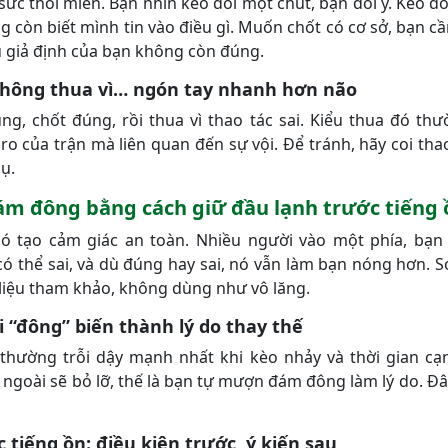
ức thôi miên. Bạn nhìn kèo đổi một chút, bạn đổi ý. Kèo đổ
ng còn biết mình tin vào điều gì. Muốn chốt có cơ sở, bạn 
u giả định của bạn không còn đúng.
 không thua vì… ngón tay nhanh hơn não
ng, chốt đúng, rồi thua vì thao tác sai. Kiểu thua đó thư
ro của trận mà liên quan đến sự vội. Để tránh, hãy coi tha
ụ.
ám đông bằng cách giữ đầu lạnh trước tiếng 
 tạo cảm giác an toàn. Nhiều người vào một phía, bạn n
thể sai, và dù đúng hay sai, nó vẫn làm bạn nóng hơn. So
iệu tham khảo, không dùng như vô lăng.
 “đông” biến thành lý do thay thế
hường trỗi dậy mạnh nhất khi kèo nhảy và thời gian cạn
ngoài sẽ bỏ lỡ, thế là bạn tự mượn đám đông làm lý do. Đâ
 tiếng ồn: điều kiện trước, ý kiến sau