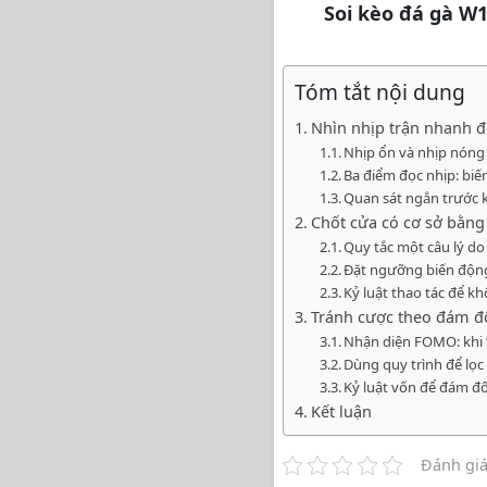
Soi kèo đá gà W1
Tóm tắt nội dung
Nhìn nhịp trận nhanh đ
Nhịp ổn và nhịp nóng
Ba điểm đọc nhịp: biế
Quan sát ngắn trước k
Chốt cửa có cơ sở bằng 
Quy tắc một câu lý d
Đặt ngưỡng biến động
Kỷ luật thao tác để 
Tránh cược theo đám đô
Nhận diện FOMO: khi “
Dùng quy trình để lọc 
Kỷ luật vốn để đám đ
Kết luận
Đánh gi