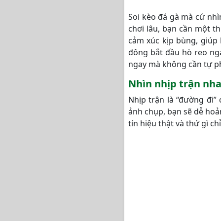
Soi kèo đá gà mà cứ nhìn
chơi lâu, bạn cần một t
cảm xúc kịp bùng, giúp 
đông bắt đầu hò reo nga
ngay mà không cần tự ph
Nhìn nhịp trận nha
Nhịp trận là “đường đi”
ảnh chụp, bạn sẽ dễ hoản
tín hiệu thật và thứ gì chỉ