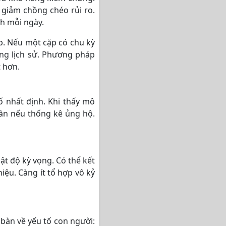
h giảm chồng chéo rủi ro.
nh mỗi ngày.
ếp. Nếu một cặp có chu kỳ
ỡng lịch sử. Phương pháp
 hơn.
 nhất định. Khi thấy mô
dần nếu thống kê ủng hộ.
ật độ kỳ vọng. Có thể kết
ệu. Càng ít tổ hợp vô kỷ
 bàn về yếu tố con người: