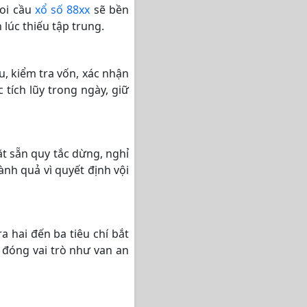
Soi cầu
xổ số 88xx
sẽ bền
lúc thiếu tập trung.
u, kiểm tra vốn, xác nhận
 tích lũy trong ngày, giữ
ặt sẵn quy tắc dừng, nghỉ
nh quả vì quyết định vội
 hai đến ba tiêu chí bắt
o đóng vai trò như van an