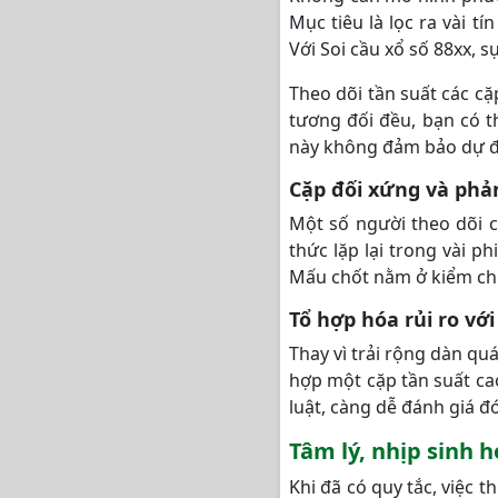
Mục tiêu là lọc ra vài t
Với Soi cầu xổ số 88xx, 
Theo dõi tần suất các cặ
tương đối đều, bạn có t
này không đảm bảo dự đo
Cặp đối xứng và phản
Một số người theo dõi 
thức lặp lại trong vài 
Mấu chốt nằm ở kiểm chứ
Tổ hợp hóa rủi ro vớ
Thay vì trải rộng dàn qu
hợp một cặp tần suất ca
luật, càng dễ đánh giá đ
Tâm lý, nhịp sinh h
Khi đã có quy tắc, việc 