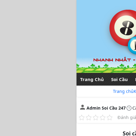
Trang Chủ
Soi Cầu
Trang chủ
K
Admin Soi Cầu 247
C
Đánh gi
Soi 