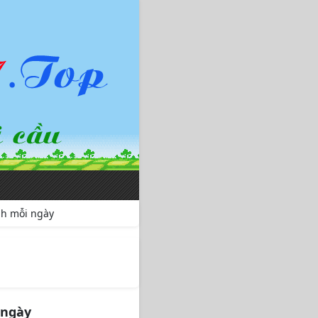
nh mỗi ngày
 ngày