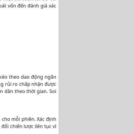
soát vốn đến đánh giá xác
 kéo theo dao động ngắn
ng rủi ro chấp nhận được
n dần theo thời gian. Soi
a cho mỗi phiên. Xác định
ổi chiến lược liên tục vì