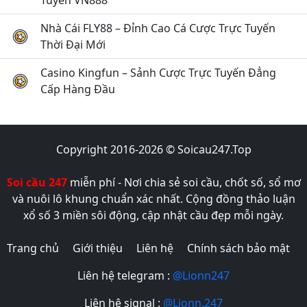
Tuyến VN888
Nhà Cái FLY88 – Đỉnh Cao Cá Cược Trực Tuyến
Thời Đại Mới
Casino Kingfun – Sảnh Cược Trực Tuyến Đẳng
Cấp Hàng Đầu
Copyright 2016-2026 © Soicau247.Top
Soi cầu 247
miễn phí - Nơi chia sẻ soi cầu, chốt số, sổ mơ
và nuôi lô khung chuẩn xác nhất. Cộng đồng thảo luận
xổ số 3 miền sôi động, cập nhật cầu đẹp mỗi ngày.
Trang chủ
Giới thiệu
Liên hệ
Chính sách bảo mật
Liên hệ telegram :
@Lionn247
Liên hệ signal :
@Lionn.247