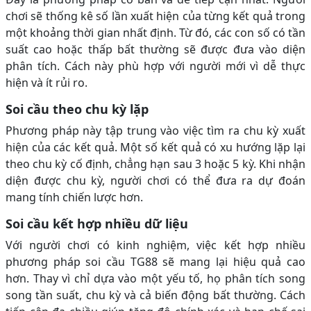
chơi sẽ thống kê số lần xuất hiện của từng kết quả trong
một khoảng thời gian nhất định. Từ đó, các con số có tần
suất cao hoặc thấp bất thường sẽ được đưa vào diện
phân tích. Cách này phù hợp với người mới vì dễ thực
hiện và ít rủi ro.
Soi cầu theo chu kỳ lặp
Phương pháp này tập trung vào việc tìm ra chu kỳ xuất
hiện của các kết quả. Một số kết quả có xu hướng lặp lại
theo chu kỳ cố định, chẳng hạn sau 3 hoặc 5 kỳ. Khi nhận
diện được chu kỳ, người chơi có thể đưa ra dự đoán
mang tính chiến lược hơn.
Soi cầu kết hợp nhiều dữ liệu
Với người chơi có kinh nghiệm, việc kết hợp nhiều
phương pháp soi cầu TG88 sẽ mang lại hiệu quả cao
hơn. Thay vì chỉ dựa vào một yếu tố, họ phân tích song
song tần suất, chu kỳ và cả biến động bất thường. Cách