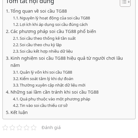
Tóm tắt nội dung
Tổng quan về soi cầu TG88
Nguyên lý hoạt động của soi cầu TG88
Lợi ích khi áp dụng soi cầu đúng cách
Các phương pháp soi cầu TG88 phổ biến
Soi cầu theo thống kê tần suất
Soi cầu theo chu kỳ lặp
Soi cầu kết hợp nhiều dữ liệu
Kinh nghiệm soi cầu TG88 hiệu quả từ người chơi lâu
năm
Quản lý vốn khi soi cầu TG88
Kiểm soát tâm lý khi dự đoán
Thường xuyên cập nhật dữ liệu mới
Những sai lầm cần tránh khi soi cầu TG88
Quá phụ thuộc vào một phương pháp
Tin vào soi cầu thiếu cơ sở
Kết luận
Đánh giá