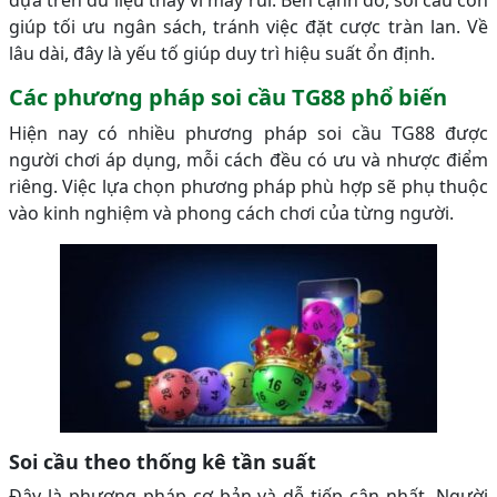
dựa trên dữ liệu thay vì may rủi. Bên cạnh đó, soi cầu còn
giúp tối ưu ngân sách, tránh việc đặt cược tràn lan. Về
lâu dài, đây là yếu tố giúp duy trì hiệu suất ổn định.
Các phương pháp soi cầu TG88 phổ biến
Hiện nay có nhiều phương pháp soi cầu TG88 được
người chơi áp dụng, mỗi cách đều có ưu và nhược điểm
riêng. Việc lựa chọn phương pháp phù hợp sẽ phụ thuộc
vào kinh nghiệm và phong cách chơi của từng người.
Soi cầu theo thống kê tần suất
Đây là phương pháp cơ bản và dễ tiếp cận nhất. Người