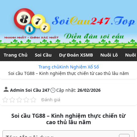
Trang Chủ
Soi Cầu
Dự Đoán XSMB
Nuôi Lô
Nuôi
Trang chủ
Kinh Nghiệm Xổ Số
Soi cầu TG88 – Kinh nghiệm thực chiến từ cao thủ lâu năm
Admin Soi Cầu 247
Cập nhật:
26/02/2026
Đánh giá
Soi cầu TG88 – Kinh nghiệm thực chiến từ
cao thủ lâu năm