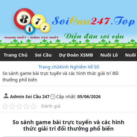
Trang Chủ
Soi Cầu
Dự Đoán XSMB
Nuôi Lô
Nuôi
Trang chủ
Kinh Nghiệm Xổ Số
So sánh game bài trực tuyến và các hình thức giải trí đổi
thưởng phổ biến
Admin Soi Cầu 247
Cập nhật:
05/06/2026
Đánh giá
So sánh game bài trực tuyến và các hình
thức giải trí đổi thưởng phổ biến