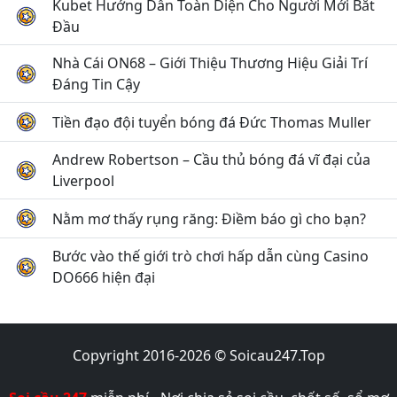
Kubet Hướng Dẫn Toàn Diện Cho Người Mới Bắt
Đầu
Nhà Cái ON68 – Giới Thiệu Thương Hiệu Giải Trí
Đáng Tin Cậy
Tiền đạo đội tuyển bóng đá Đức Thomas Muller
Andrew Robertson – Cầu thủ bóng đá vĩ đại của
Liverpool
Nằm mơ thấy rụng răng: Điềm báo gì cho bạn?
Bước vào thế giới trò chơi hấp dẫn cùng Casino
DO666 hiện đại
Copyright 2016-2026 © Soicau247.Top