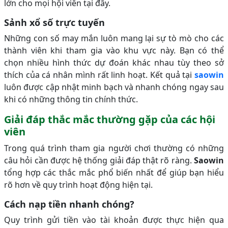
lớn cho mọi hội viên tại đây.
Sảnh xổ số trực tuyến
Những con số may mắn luôn mang lại sự tò mò cho các
thành viên khi tham gia vào khu vực này. Bạn có thể
chọn nhiều hình thức dự đoán khác nhau tùy theo sở
thích của cá nhân mình rất linh hoạt. Kết quả tại
saowin
luôn được cập nhật minh bạch và nhanh chóng ngay sau
khi có những thông tin chính thức.
Giải đáp thắc mắc thường gặp của các hội
viên
Trong quá trình tham gia người chơi thường có những
câu hỏi cần được hệ thống giải đáp thật rõ ràng.
Saowin
tổng hợp các thắc mắc phổ biến nhất để giúp bạn hiểu
rõ hơn về quy trình hoạt động hiện tại.
Cách nạp tiền nhanh chóng?
Quy trình gửi tiền vào tài khoản được thực hiện qua