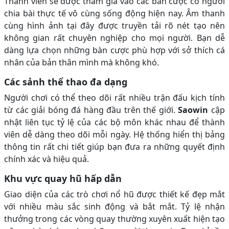
Thành viên sẽ được tham gia vào các bàn cược có người
chia bài thực tế vô cùng sống động hiện nay. Âm thanh
cùng hình ảnh tại đây được truyền tải rõ nét tạo nên
không gian rất chuyên nghiệp cho mọi người. Bạn dễ
dàng lựa chọn những bàn cược phù hợp với sở thích cá
nhân của bản thân mình mà không khó.
Các sảnh thể thao đa dạng
Người chơi có thể theo dõi rất nhiều trận đấu kịch tính
từ các giải bóng đá hàng đầu trên thế giới.
Saowin
cập
nhật liên tục tỷ lệ của các bộ môn khác nhau để thành
viên dễ dàng theo dõi mỗi ngày. Hệ thống hiển thị bảng
thông tin rất chi tiết giúp bạn đưa ra những quyết định
chính xác và hiệu quả.
Khu vực quay hũ hấp dẫn
Giao diện của các trò chơi nổ hũ được thiết kế đẹp mắt
với nhiều màu sắc sinh động và bắt mắt. Tỷ lệ nhận
thưởng trong các vòng quay thường xuyên xuất hiện tạo