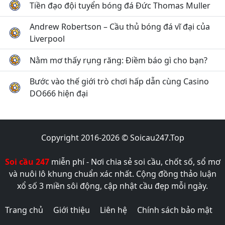
Tiền đạo đội tuyển bóng đá Đức Thomas Muller
Andrew Robertson – Cầu thủ bóng đá vĩ đại của
Liverpool
Nằm mơ thấy rụng răng: Điềm báo gì cho bạn?
Bước vào thế giới trò chơi hấp dẫn cùng Casino
DO666 hiện đại
Copyright 2016-2026 © Soicau247.Top
Soi cầu 247
miễn phí - Nơi chia sẻ soi cầu, chốt số, sổ mơ
và nuôi lô khung chuẩn xác nhất. Cộng đồng thảo luận
xổ số 3 miền sôi động, cập nhật cầu đẹp mỗi ngày.
Trang chủ
Giới thiệu
Liên hệ
Chính sách bảo mật