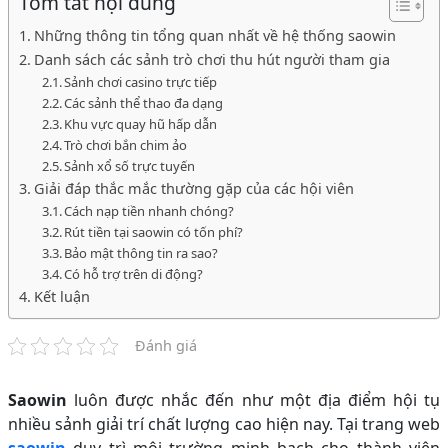
Tóm tắt nội dung
Những thông tin tổng quan nhất về hệ thống saowin
Danh sách các sảnh trò chơi thu hút người tham gia
Sảnh chơi casino trực tiếp
Các sảnh thể thao đa dạng
Khu vực quay hũ hấp dẫn
Trò chơi bắn chim ảo
Sảnh xổ số trực tuyến
Giải đáp thắc mắc thường gặp của các hội viên
Cách nạp tiền nhanh chóng?
Rút tiền tại saowin có tốn phí?
Bảo mật thông tin ra sao?
Có hỗ trợ trên di động?
Kết luận
Đánh giá
Saowin
luôn được nhắc đến như một địa điểm hội tụ
nhiều sảnh giải trí chất lượng cao hiện nay. Tại trang web