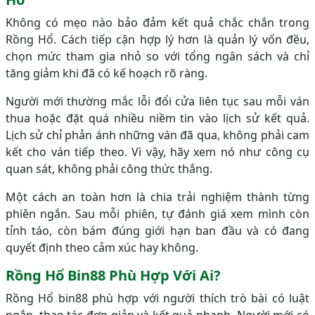
Không có mẹo nào bảo đảm kết quả chắc chắn trong
Rồng Hổ. Cách tiếp cận hợp lý hơn là quản lý vốn đều,
chọn mức tham gia nhỏ so với tổng ngân sách và chỉ
tăng giảm khi đã có kế hoạch rõ ràng.
Người mới thường mắc lỗi đổi cửa liên tục sau mỗi ván
thua hoặc đặt quá nhiều niềm tin vào lịch sử kết quả.
Lịch sử chỉ phản ánh những ván đã qua, không phải cam
kết cho ván tiếp theo. Vì vậy, hãy xem nó như công cụ
quan sát, không phải công thức thắng.
Một cách an toàn hơn là chia trải nghiệm thành từng
phiên ngắn. Sau mỗi phiên, tự đánh giá xem mình còn
tỉnh táo, còn bám đúng giới hạn ban đầu và có đang
quyết định theo cảm xúc hay không.
Rồng Hổ Bin88 Phù Hợp Với Ai?
Rồng Hổ bin88 phù hợp với người thích trò bài có luật