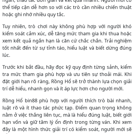
ngắn, thao tác đơn giản và kết quả nhanh. Người mới có
thể tiếp cận dễ hơn so với các trò cần nhiều chiến thuật
hoặc ghi nhớ nhiều quy tắc.
Tuy nhiên, trò chơi này không phù hợp với người khó
kiểm soát cảm xúc, dễ tăng mức tham gia khi thua hoặc
xem kết quả ngắn hạn là căn cứ chắc chắn. Trải nghiệm
tốt nhất đến từ sự tỉnh táo, hiểu luật và biết dừng đúng
lúc.
Trước khi bắt đầu, hãy đọc kỹ quy định từng sảnh, kiểm
tra mức tham gia phù hợp và ưu tiên sự thoải mái. Khi
đặt giới hạn rõ ràng, Rồng Hổ sẽ trở thành lựa chọn giải
trí dễ hiểu, nhanh gọn và ít áp lực hơn cho người mới.
Rồng Hổ bin88 phù hợp với người thích trò bài nhanh,
luật rõ và ít thao tác phức tạp. Điểm quan trọng không
nằm ở việc thắng liên tục, mà là hiểu đúng luật, biết giới
hạn vốn và giữ tâm lý ổn định trong từng ván. Khi xem
đây là một hình thức giải trí có kiểm soát, người mới sẽ