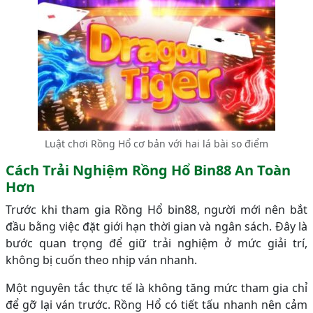
Luật chơi Rồng Hổ cơ bản với hai lá bài so điểm
Cách Trải Nghiệm Rồng Hổ Bin88 An Toàn
Hơn
Trước khi tham gia Rồng Hổ bin88, người mới nên bắt
đầu bằng việc đặt giới hạn thời gian và ngân sách. Đây là
bước quan trọng để giữ trải nghiệm ở mức giải trí,
không bị cuốn theo nhịp ván nhanh.
Một nguyên tắc thực tế là không tăng mức tham gia chỉ
để gỡ lại ván trước. Rồng Hổ có tiết tấu nhanh nên cảm