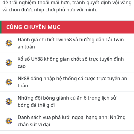
dễ trải nghiệm thoải mái hơn, tránh quyết định vội vàng
và chọn được nhịp chơi phù hợp với mình.
CÙNG CHUYÊN MỤC
Đánh giá chi tiết Twin68 và hướng dẫn Tải Twin
an toàn
Xổ số UY88 không gian chốt số trực tuyến đỉnh
cao
Nk88 đăng nhập hệ thống cá cược trực tuyến an
toàn
Những đội bóng giành cú ăn 6 trong lịch sử
bóng đá thế giới
Danh sách vua phá lưới ngoại hạng anh: Những
chân sút vĩ đại