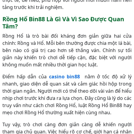
thực tế, dễ hiểu, phù hợp với người mới muốn nắm nền
tảng trước khi trải nghiệm.
Rồng Hổ Bin88 Là Gì Và Vì Sao Được Quan
Tâm?
Rồng Hổ là trò bài đối kháng đơn giản giữa hai cửa
chính: Rồng và Hổ. Mỗi bên thường được chia một lá bài,
bên nào có giá trị cao hơn sẽ thắng ván. Chính sự tối
giản này khiến trò chơi dễ tiếp cận, đặc biệt với người
không muốn mất nhiều thời gian học luật.
Điểm hấp dẫn của
casino bin88
nằm ở tốc độ xử lý
nhanh, giao diện dễ quan sát và cảm giác hồi hộp trong
thời gian ngắn. Người mới có thể theo dõi vài ván để hiểu
nhịp chơi trước khi đưa ra lựa chọn. Đây cũng là lý do các
truy vấn như cách chơi Rồng Hổ, luật Rồng Hổ Bin88 hay
mẹo chơi Rồng Hổ thường xuất hiện cùng nhau.
Tuy vậy, trò chơi càng đơn giản càng dễ khiến người
tham gia chủ quan. Việc hiểu rõ cơ chế, giới hạn cá nhân