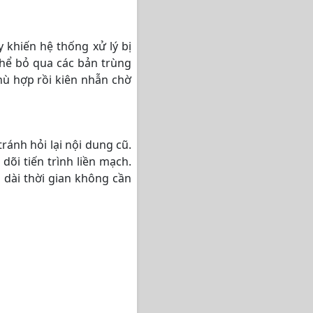
 khiến hệ thống xử lý bị
thể bỏ qua các bản trùng
hù hợp rồi kiên nhẫn chờ
ránh hỏi lại nội dung cũ.
dõi tiến trình liền mạch.
 dài thời gian không cần