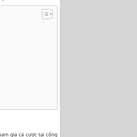
am gia cá cược tại cổng