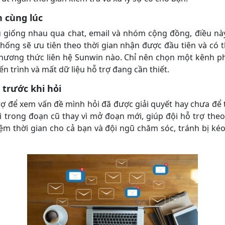
 cùng lúc
 giống nhau qua chat, email và nhóm cộng đồng, điều này
 thống sẽ ưu tiên theo thời gian nhận được đầu tiên và có 
phương thức liên hệ Sunwin nào. Chỉ nên chọn một kênh p
ến trình và mất dữ liệu hỗ trợ đang cần thiết.
 trước khi hỏi
rợ để xem vấn đề mình hỏi đã được giải quyết hay chưa để t
ời trong đoạn cũ thay vì mở đoạn mới, giúp đội hỗ trợ theo 
iệm thời gian cho cả bạn và đội ngũ chăm sóc, tránh bị kéo