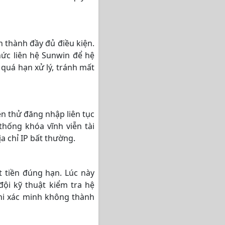
 thành đầy đủ điều kiện.
hức liên hệ Sunwin để hệ
 quá hạn xử lý, tránh mất
n thử đăng nhập liên tục
thống khóa vĩnh viễn tài
a chỉ IP bất thường.
 tiền đúng hạn. Lúc này
ội kỹ thuật kiểm tra hệ
khi xác minh không thành