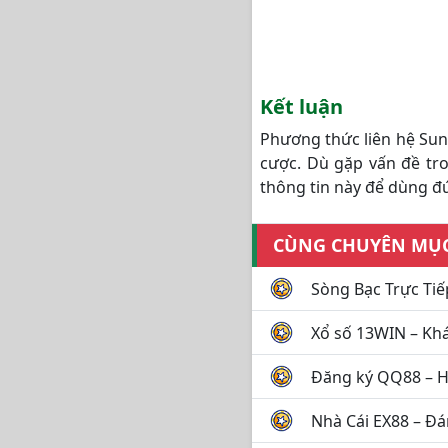
Kết luận
Phương thức liên hệ Sunw
cược. Dù gặp vấn đề tro
thông tin này để dùng đ
CÙNG CHUYÊN MỤ
Sòng Bạc Trực Ti
Xổ số 13WIN – Khá
Đăng ký QQ88 – H
Nhà Cái EX88 – Đ