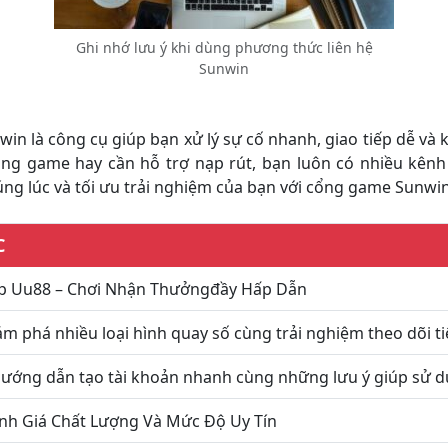
Ghi nhớ lưu ý khi dùng phương thức liên hệ
Sunwin
in là công cụ giúp bạn xử lý sự cố nhanh, giao tiếp dễ và 
ng game hay cần hỗ trợ nạp rút, bạn luôn có nhiều kênh 
úng lúc và tối ưu trải nghiệm của bạn với cổng game Sunwin
C
ếp Uu88 – Chơi Nhận Thưởngđầy Hấp Dẫn
m phá nhiều loại hình quay số cùng trải nghiệm theo dõi tiệ
ướng dẫn tạo tài khoản nhanh cùng những lưu ý giúp sử d
ánh Giá Chất Lượng Và Mức Độ Uy Tín