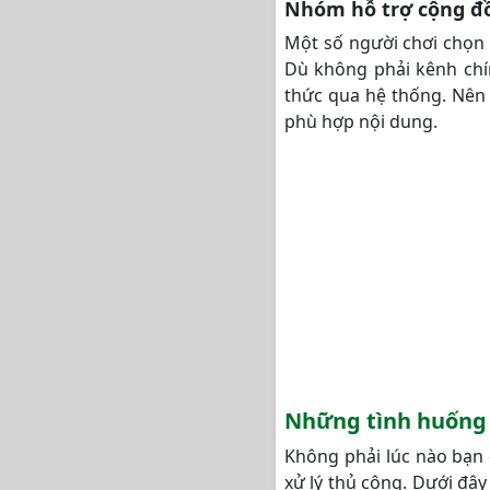
Nhóm hỗ trợ cộng đ
Một số người chơi chọn
Dù không phải kênh chín
thức qua hệ thống. Nên 
phù hợp nội dung.
Những tình huống 
Không phải lúc nào bạn
xử lý thủ công. Dưới đâ