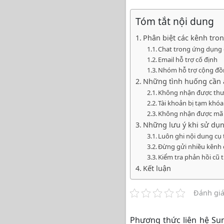
Tóm tắt nội dung
Phân biệt các kênh tro
Chat trong ứng dụng
Email hỗ trợ cố định
Nhóm hỗ trợ cộng đ
Những tình huống cần 
Không nhận được thư
Tài khoản bị tạm khóa
Không nhận được mã
Những lưu ý khi sử dụ
Luôn ghi nội dung cụ 
Đừng gửi nhiều kênh 
Kiểm tra phản hồi cũ t
Kết luận
Đánh gi
Phương thức liên hệ Su