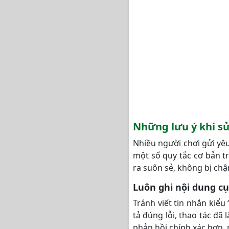
Những lưu ý khi s
Nhiều người chơi gửi yê
một số quy tắc cơ bản tr
ra suôn sẻ, không bị chậ
Luôn ghi nội dung cụ
Tránh viết tin nhắn kiểu
tả đúng lỗi, thao tác đã 
phản hồi chính xác hơn, r