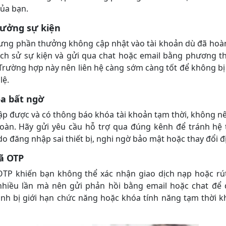
của bạn.
ưởng sự kiện
ưng phần thưởng không cập nhật vào tài khoản dù đã hoàn
ịch sử sự kiện và gửi qua chat hoặc email bằng phương t
 Trường hợp này nên liên hệ càng sớm càng tốt để không bị
lệ.
óa bất ngờ
 được và có thông báo khóa tài khoản tạm thời, không nê
oàn. Hãy gửi yêu cầu hỗ trợ qua đúng kênh để tránh hệ 
o đăng nhập sai thiết bị, nghi ngờ bảo mật hoặc thay đổi đị
ã OTP
TP khiến bạn không thể xác nhận giao dịch nạp hoặc rút
nhiều lần mà nên gửi phản hồi bằng email hoặc chat để đ
ánh bị giới hạn chức năng hoặc khóa tính năng tạm thời 