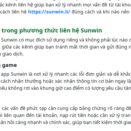
c kênh liên hệ giúp bạn xử lý nhanh mọi vấn đề từ tài khoả
 cách liên hệ
https://sunwin.li/
đúng cách và khi nào nên
h trong phương thức liên hệ Sunwin
 Sunwin có mục đích sử dụng riêng và không phải lúc nào 
t giữa các kênh giúp bạn tránh mất thời gian và gửi đúng n
n giao dịch.
g game
 app Sunwin là nơi xử lý nhanh các lỗi đơn giản và dễ khắ
i, cách nhận thưởng hoặc xác nhận thông tin cơ bản ngay lậ
nếu không rơi vào khung giờ cao điểm có lượng yêu cầu tăn
i các vấn đề phức tạp cần cung cấp bằng chứng rõ ràng để
i liên quan đến tài khoản, nạp rút tiền hoặc cần xử lý tra
ản hồi càng nhanh và chính xác, giúp bạn tiết kiệm thời gia