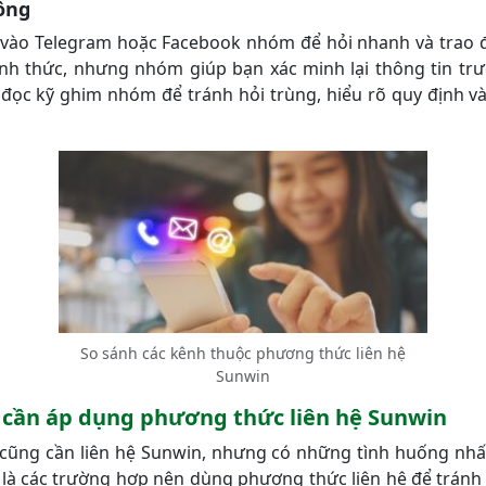
ồng
 vào Telegram hoặc Facebook nhóm để hỏi nhanh và trao đ
h thức, nhưng nhóm giúp bạn xác minh lại thông tin trư
đọc kỹ ghim nhóm để tránh hỏi trùng, hiểu rõ quy định v
So sánh các kênh thuộc phương thức liên hệ
Sunwin
cần áp dụng phương thức liên hệ Sunwin
 cũng cần liên hệ Sunwin, nhưng có những tình huống nhấ
y là các trường hợp nên dùng phương thức liên hệ để tránh