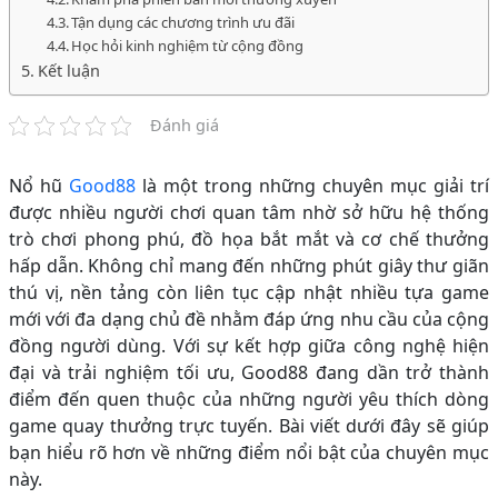
Tận dụng các chương trình ưu đãi
Học hỏi kinh nghiệm từ cộng đồng
Kết luận
Đánh giá
Nổ hũ
Good88
là một trong những chuyên mục giải trí
được nhiều người chơi quan tâm nhờ sở hữu hệ thống
trò chơi phong phú, đồ họa bắt mắt và cơ chế thưởng
hấp dẫn. Không chỉ mang đến những phút giây thư giãn
thú vị, nền tảng còn liên tục cập nhật nhiều tựa game
mới với đa dạng chủ đề nhằm đáp ứng nhu cầu của cộng
đồng người dùng. Với sự kết hợp giữa công nghệ hiện
đại và trải nghiệm tối ưu, Good88 đang dần trở thành
điểm đến quen thuộc của những người yêu thích dòng
game quay thưởng trực tuyến. Bài viết dưới đây sẽ giúp
bạn hiểu rõ hơn về những điểm nổi bật của chuyên mục
này.