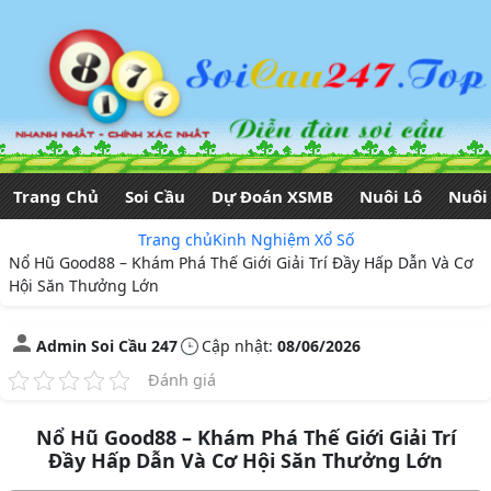
Trang Chủ
Soi Cầu
Dự Đoán XSMB
Nuôi Lô
Nuôi
Trang chủ
Kinh Nghiệm Xổ Số
Nổ Hũ Good88 – Khám Phá Thế Giới Giải Trí Đầy Hấp Dẫn Và Cơ
Hội Săn Thưởng Lớn
Admin Soi Cầu 247
Cập nhật:
08/06/2026
Đánh giá
Nổ Hũ Good88 – Khám Phá Thế Giới Giải Trí
Đầy Hấp Dẫn Và Cơ Hội Săn Thưởng Lớn