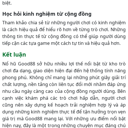
biệt.
Học hỏi kinh nghiệm từ cộng đồng
Tham khảo chia sẻ từ những người chơi có kinh nghiệm
là cách hiệu quả để hiểu rõ hơn về từng trò chơi. Những
thông tin thực tế từ cộng đồng có thể giúp người dùng
tiếp cận các tựa game một cách tự tin và hiệu quả hơn.
Kết luận
Nổ hũ Good88 sở hữu nhiều lợi thế nổi bật từ kho trò
chơi đa dạng, giao diện hiện đại đến hệ thống tính năng
phong phú. Không chỉ mang lại những phút giây giải trí
chất lượng, nền tảng còn liên tục đổi mới nhằm đáp ứng
nhu cầu ngày càng cao của cộng đồng người dùng. Bên
cạnh việc khám phá các trò chơi hấp dẫn, người chơi
cũng nên xây dựng kế hoạch trải nghiệm hợp lý và áp
dụng những kinh nghiệm thực tế để tận hưởng trọn vẹn
giá trị mà Good88 mang lại. Với những ưu điểm nổi bật
hiện nay, đây là một trong những chuyên mục đáng chú