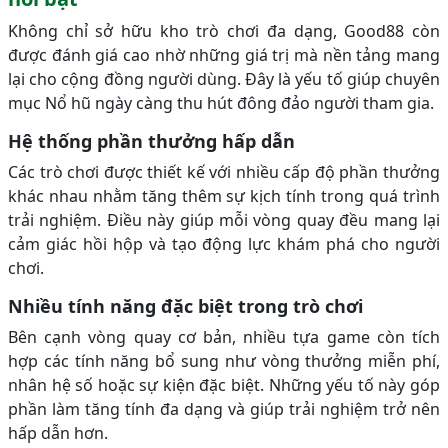
Không chỉ sở hữu kho trò chơi đa dạng, Good88 còn
được đánh giá cao nhờ những giá trị mà nền tảng mang
lại cho cộng đồng người dùng. Đây là yếu tố giúp chuyên
mục Nổ hũ ngày càng thu hút đông đảo người tham gia.
Hệ thống phần thưởng hấp dẫn
Các trò chơi được thiết kế với nhiều cấp độ phần thưởng
khác nhau nhằm tăng thêm sự kịch tính trong quá trình
trải nghiệm. Điều này giúp mỗi vòng quay đều mang lại
cảm giác hồi hộp và tạo động lực khám phá cho người
chơi.
Nhiều tính năng đặc biệt trong trò chơi
Bên cạnh vòng quay cơ bản, nhiều tựa game còn tích
hợp các tính năng bổ sung như vòng thưởng miễn phí,
nhân hệ số hoặc sự kiện đặc biệt. Những yếu tố này góp
phần làm tăng tính đa dạng và giúp trải nghiệm trở nên
hấp dẫn hơn.