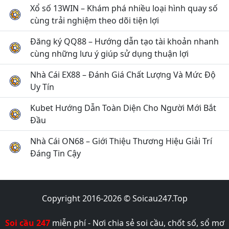
Xổ số 13WIN – Khám phá nhiều loại hình quay số
cùng trải nghiệm theo dõi tiện lợi
Đăng ký QQ88 – Hướng dẫn tạo tài khoản nhanh
cùng những lưu ý giúp sử dụng thuận lợi
Nhà Cái EX88 – Đánh Giá Chất Lượng Và Mức Độ
Uy Tín
Kubet Hướng Dẫn Toàn Diện Cho Người Mới Bắt
Đầu
Nhà Cái ON68 – Giới Thiệu Thương Hiệu Giải Trí
Đáng Tin Cậy
Copyright 2016-2026 © Soicau247.Top
Soi cầu 247
miễn phí - Nơi chia sẻ soi cầu, chốt số, sổ mơ