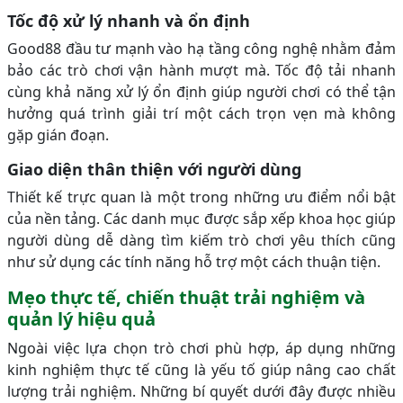
Tốc độ xử lý nhanh và ổn định
Good88 đầu tư mạnh vào hạ tầng công nghệ nhằm đảm
bảo các trò chơi vận hành mượt mà. Tốc độ tải nhanh
cùng khả năng xử lý ổn định giúp người chơi có thể tận
hưởng quá trình giải trí một cách trọn vẹn mà không
gặp gián đoạn.
Giao diện thân thiện với người dùng
Thiết kế trực quan là một trong những ưu điểm nổi bật
của nền tảng. Các danh mục được sắp xếp khoa học giúp
người dùng dễ dàng tìm kiếm trò chơi yêu thích cũng
như sử dụng các tính năng hỗ trợ một cách thuận tiện.
Mẹo thực tế, chiến thuật trải nghiệm và
quản lý hiệu quả
Ngoài việc lựa chọn trò chơi phù hợp, áp dụng những
kinh nghiệm thực tế cũng là yếu tố giúp nâng cao chất
lượng trải nghiệm. Những bí quyết dưới đây được nhiều