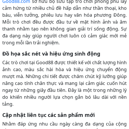
Good88.com
sở hữu bộ sưu tập trò chơi phong phú lấy
cảm hứng từ nhiều chủ đề hấp dẫn như thần thoại, kho
báu, viễn tưởng, phiêu lưu hay văn hóa phương Đông.
Mỗi trò chơi đều được đầu tư về mặt hình ảnh và âm
thanh nhằm tạo nên không gian giải trí sống động. Sự
đa dạng này giúp người chơi luôn có cảm giác mới mẻ
trong mỗi lần trải nghiệm.
Đồ họa sắc nét và hiệu ứng sinh động
Các trò chơi tại Good88 được thiết kế với chất lượng hình
ảnh cao, màu sắc hài hòa và hiệu ứng chuyển động
mượt mà. Những chi tiết được chăm chút kỹ lưỡng giúp
nâng cao tính chân thực và mang lại cảm giác cuốn hút
ngay từ những giây đầu tiên. Đây là một trong những lý
do khiến nhiều người lựa chọn gắn bó lâu dài với nền
tảng.
Cập nhật liên tục các sản phẩm mới
Nhằm đáp ứng nhu cầu ngày càng đa dạng của cộng