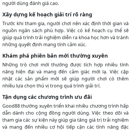
người dùng đánh giá cao.
Xây dựng kế hoạch giải trí rõ ràng
Trước khi tham gia, người chơi nên xác định thời gian và
nguồn ngân sách phù hợp. Việc có kế hoạch cụ thể sẽ
giúp quá trình trải nghiệm diễn ra khoa học hơn và tránh
những quyết định mang tính cảm xúc.
Khám phá phiên bản mới thường xuyên
Những trò chơi mới thường được tích hợp nhiều tính
năng hiện đại và mang đến cảm giác mới lạ. Việc cập
nhật các sản phẩm mới sẽ giúp người chơi có thêm
nhiều lựa chọn thú vị trong quá trình giải trí.
Tận dụng các chương trình ưu đãi
Good88 thường xuyên triển khai nhiều chương trình hấp
dẫn dành cho cộng đồng người dùng. Việc theo dõi và
tham gia các sự kiện này giúp gia tăng giá trị trải nghiệm
và mang đến nhiều cơ hội tiếp cận các tính năng đặc