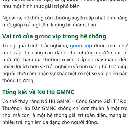
như một hình thức giải trí phổ biến.
Ngoài ra, hệ thống còn thường xuyên cập nhật tính năng
mới, giúp trải nghiệm không bị nhàm chán.
Vai trò của gmnc vip trong hệ thống
Trong quá trình trải nghiệm,
gmnc vip
được xem như
một cấp độ nâng cao dành cho những người chơi có
mức độ tham gia thường xuyên. Cấp độ này mang đến
nhiều lợi ích hơn về trải nghiệm và tính năng hỗ trợ, giúp
người chơi cảm nhận sự khác biệt rõ rệt so với phiên bản
thông thường.
Tổng kết về Nổ Hũ GMNC
Có thể thấy rằng Nổ Hũ GMNC – Cổng Game Giải Trí Đổi
Thưởng Hấp Dẫn GMNC không chỉ đơn thuần là một trò
chơi mà còn là một hệ thống giải trí toàn diện, mang lại
nhiều trải nghiệm đa dạng cho người dùng.