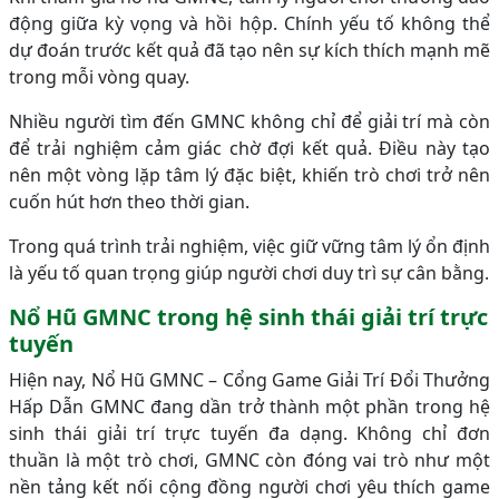
động giữa kỳ vọng và hồi hộp. Chính yếu tố không thể
dự đoán trước kết quả đã tạo nên sự kích thích mạnh mẽ
trong mỗi vòng quay.
Nhiều người tìm đến GMNC không chỉ để giải trí mà còn
để trải nghiệm cảm giác chờ đợi kết quả. Điều này tạo
nên một vòng lặp tâm lý đặc biệt, khiến trò chơi trở nên
cuốn hút hơn theo thời gian.
Trong quá trình trải nghiệm, việc giữ vững tâm lý ổn định
là yếu tố quan trọng giúp người chơi duy trì sự cân bằng.
Nổ Hũ GMNC trong hệ sinh thái giải trí trực
tuyến
Hiện nay, Nổ Hũ GMNC – Cổng Game Giải Trí Đổi Thưởng
Hấp Dẫn GMNC đang dần trở thành một phần trong hệ
sinh thái giải trí trực tuyến đa dạng. Không chỉ đơn
thuần là một trò chơi, GMNC còn đóng vai trò như một
nền tảng kết nối cộng đồng người chơi yêu thích game