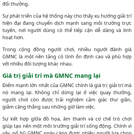
đổi thưởng.
Sự phát triển của hệ thống này cho thấy xu hướng giải trí
hiện đại đang chuyển dịch mạnh sang môi trường trực
tuyến, nơi người dùng có thể tiếp cận dễ dàng và linh
hoạt hơn.
Trong cộng đồng người chơi, nhiều người đánh giá
GMNC là một nền tảng có tính ổn định cao và phù hợp
với nhiều đối tượng khác nhau.
Giá trị giải trí mà GMNC mang lại
Điểm mạnh lớn nhất của GMNC chính là giá trị giải trí mà
nó mang lại. Không chỉ dừng lại ở việc quay thưởng,
người chơi còn được trải nghiệm cảm giác thư giãn,
giảm căng thẳng sau những giờ làm việc.
Sự kết hợp giữa đồ họa, âm thanh và cơ chế trò chơi
giúp tạo nên một môi trường giải trí sống động. Chính vì
vậy, nổ hũ GMNC ngày càng được nhiều người lựa chọn