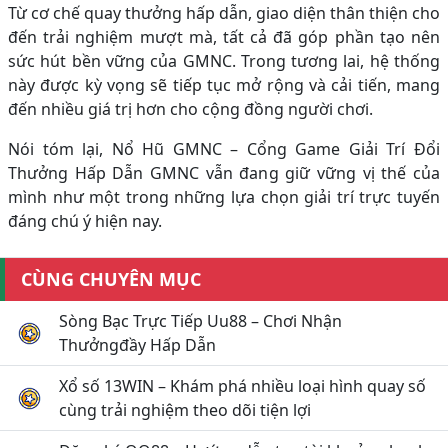
Từ cơ chế quay thưởng hấp dẫn, giao diện thân thiện cho
đến trải nghiệm mượt mà, tất cả đã góp phần tạo nên
sức hút bền vững của GMNC. Trong tương lai, hệ thống
này được kỳ vọng sẽ tiếp tục mở rộng và cải tiến, mang
đến nhiều giá trị hơn cho cộng đồng người chơi.
Nói tóm lại, Nổ Hũ GMNC – Cổng Game Giải Trí Đổi
Thưởng Hấp Dẫn GMNC vẫn đang giữ vững vị thế của
mình như một trong những lựa chọn giải trí trực tuyến
đáng chú ý hiện nay.
CÙNG CHUYÊN MỤC
Sòng Bạc Trực Tiếp Uu88 – Chơi Nhận
Thưởngđầy Hấp Dẫn
Xổ số 13WIN – Khám phá nhiều loại hình quay số
cùng trải nghiệm theo dõi tiện lợi