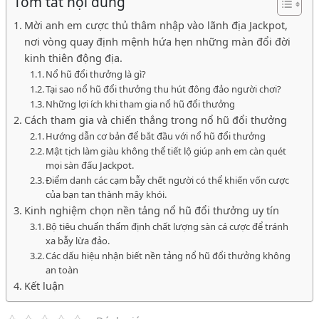
Tóm tắt nội dung
Mời anh em cược thủ thâm nhập vào lãnh địa Jackpot,
nơi vòng quay định mệnh hứa hẹn những màn đổi đời
kinh thiên động địa.
Nổ hũ đổi thưởng là gì?
Tại sao nổ hũ đổi thưởng thu hút đông đảo người chơi?
Những lợi ích khi tham gia nổ hũ đổi thưởng
Cách tham gia và chiến thắng trong nổ hũ đổi thưởng
Hướng dẫn cơ bản để bắt đầu với nổ hũ đổi thưởng
Mật tịch làm giàu không thể tiết lộ giúp anh em càn quét
mọi sàn đấu Jackpot.
Điểm danh các cạm bẫy chết người có thể khiến vốn cược
của bạn tan thành mây khói.
Kinh nghiệm chọn nền tảng nổ hũ đổi thưởng uy tín
Bộ tiêu chuẩn thẩm định chất lượng sàn cá cược để tránh
xa bẫy lừa đảo.
Các dấu hiệu nhận biết nền tảng nổ hũ đổi thưởng không
an toàn
Kết luận