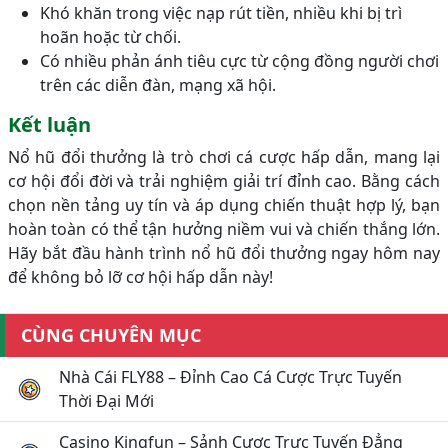
Khó khăn trong việc nạp rút tiền, nhiều khi bị trì
hoãn hoặc từ chối.
Có nhiều phản ánh tiêu cực từ cộng đồng người chơi
trên các diễn đàn, mạng xã hội.
Kết luận
Nổ hũ đổi thưởng là trò chơi cá cược hấp dẫn, mang lại
cơ hội đổi đời và trải nghiệm giải trí đỉnh cao. Bằng cách
chọn nền tảng uy tín và áp dụng chiến thuật hợp lý, bạn
hoàn toàn có thể tận hưởng niềm vui và chiến thắng lớn.
Hãy bắt đầu hành trình nổ hũ đổi thưởng ngay hôm nay
để không bỏ lỡ cơ hội hấp dẫn này!
CÙNG CHUYÊN MỤC
Nhà Cái FLY88 – Đỉnh Cao Cá Cược Trực Tuyến
Thời Đại Mới
Casino Kingfun – Sảnh Cược Trực Tuyến Đẳng