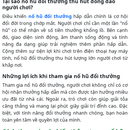
Tại sao nổ hũ đổi thưởng thu hút đông đảo
người chơi?
Điều khiến
nổ hũ đổi thưởng
hấp dẫn chính là cơ hội
đổi đời trong chớp mắt. Người chơi chỉ cần một lần “nổ
hũ” có thể nhận về số tiền thưởng khổng lồ. Bên cạnh
đó, giao diện sinh động, âm thanh sống động và tính
năng đa dạng giúp trải nghiệm thêm phần hấp dẫn.
Cộng thêm sự tiện lợi khi chơi trên điện thoại hay máy
tính, nổ hũ đổi thưởng thu hút lượng lớn người chơi từ
khắp nơi.
Những lợi ích khi tham gia nổ hũ đổi thưởng
Tham gia nổ hũ đổi thưởng, người chơi không chỉ có cơ
hội nhận thưởng hấp dẫn mà còn được tận hưởng nhiều
ưu đãi từ nhà cái. Ngoài ra, trò chơi còn giúp giải tỏa
căng thẳng và mang lại phút giây giải trí đỉnh cao. Đặc
biệt, với tính năng đổi thưởng nhanh chóng, bạn hoàn
toàn yên tâm về quyền lợi của mình.