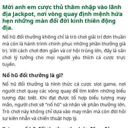
Mời anh em cược thủ thâm nhập vào lãnh
địa Jackpot, nơi vòng quay định mệnh hứa
hẹn những màn đổi đời kinh thiên động
địa.
Nổ hũ đổi thưởng không chỉ là trò chơi giải trí đơn thuần
mà còn là hành trình chinh phục những phần thưởng giá
trị. Với cách chơi đơn giản và cơ hội trúng lớn, đây là sân
chơi lý tưởng cho mọi người yêu thích cá cược trực
tuyến.
Nổ hũ đổi thưởng là gì?
Nổ hũ đổi thưởng là hình thức cá cược slot game, nơi
người chơi quay các vòng quay để tìm kiếm những biểu
tượng đặc biệt. Khi đạt được tổ hợp biểu tượng may
mắn, người chơi sẽ “nổ hũ” và nhận về phần thưởng lớn.
Trò chơi này không chỉ dựa vào may mắn mà còn đòi hỏi
sự kiên nhẫn và chiến thuật hợp lý.