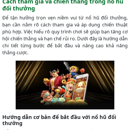
Cách tham gia và chiến thắng trong nổ hũ
đổi thưởng
Để tận hưởng trọn vẹn niềm vui từ nổ hũ đổi thưởng,
bạn cần nắm rõ cách tham gia và áp dụng chiến thuật
phù hợp. Việc hiểu rõ quy trình chơi sẽ giúp bạn tăng cơ
hội chiến thắng và hạn chế rủi ro. Dưới đây là hướng dẫn
chi tiết từng bước để bắt đầu và nâng cao khả năng
thắng cược.
Hướng dẫn cơ bản để bắt đầu với nổ hũ đổi
thưởng