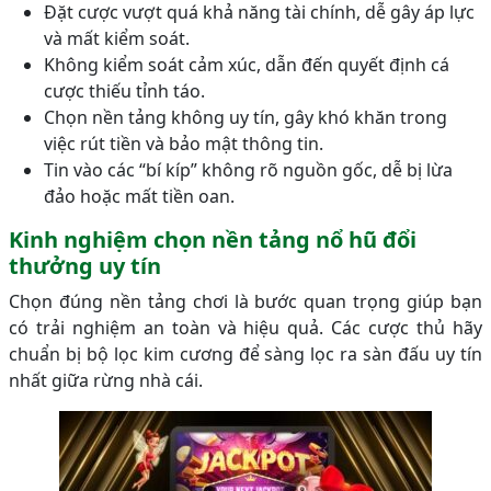
Đặt cược vượt quá khả năng tài chính, dễ gây áp lực
và mất kiểm soát.
Không kiểm soát cảm xúc, dẫn đến quyết định cá
cược thiếu tỉnh táo.
Chọn nền tảng không uy tín, gây khó khăn trong
việc rút tiền và bảo mật thông tin.
Tin vào các “bí kíp” không rõ nguồn gốc, dễ bị lừa
đảo hoặc mất tiền oan.
Kinh nghiệm chọn nền tảng nổ hũ đổi
thưởng uy tín
Chọn đúng nền tảng chơi là bước quan trọng giúp bạn
có trải nghiệm an toàn và hiệu quả. Các cược thủ hãy
chuẩn bị bộ lọc kim cương để sàng lọc ra sàn đấu uy tín
nhất giữa rừng nhà cái.