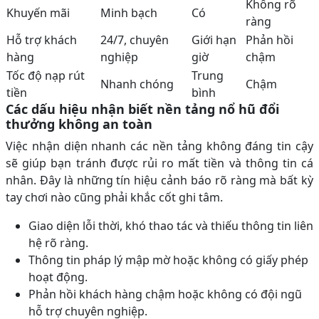
Không rõ
Khuyến mãi
Minh bạch
Có
ràng
Hỗ trợ khách
24/7, chuyên
Giới hạn
Phản hồi
hàng
nghiệp
giờ
chậm
Tốc độ nạp rút
Trung
Nhanh chóng
Chậm
tiền
bình
Các dấu hiệu nhận biết nền tảng nổ hũ đổi
thưởng không an toàn
Việc nhận diện nhanh các nền tảng không đáng tin cậy
sẽ giúp bạn tránh được rủi ro mất tiền và thông tin cá
nhân. Đây là những tín hiệu cảnh báo rõ ràng mà bất kỳ
tay chơi nào cũng phải khắc cốt ghi tâm.
Giao diện lỗi thời, khó thao tác và thiếu thông tin liên
hệ rõ ràng.
Thông tin pháp lý mập mờ hoặc không có giấy phép
hoạt động.
Phản hồi khách hàng chậm hoặc không có đội ngũ
hỗ trợ chuyên nghiệp.