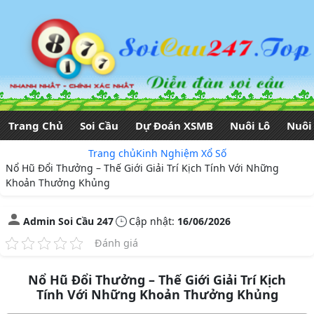
Trang Chủ
Soi Cầu
Dự Đoán XSMB
Nuôi Lô
Nuôi
Trang chủ
Kinh Nghiệm Xổ Số
Nổ Hũ Đổi Thưởng – Thế Giới Giải Trí Kịch Tính Với Những
Khoản Thưởng Khủng
Admin Soi Cầu 247
Cập nhật:
16/06/2026
Đánh giá
Nổ Hũ Đổi Thưởng – Thế Giới Giải Trí Kịch
Tính Với Những Khoản Thưởng Khủng