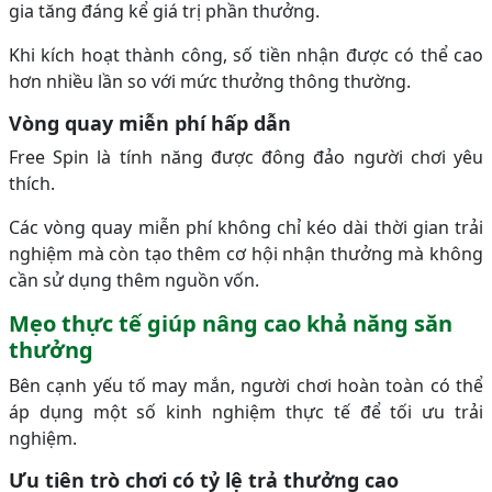
gia tăng đáng kể giá trị phần thưởng.
Khi kích hoạt thành công, số tiền nhận được có thể cao
hơn nhiều lần so với mức thưởng thông thường.
Vòng quay miễn phí hấp dẫn
Free Spin là tính năng được đông đảo người chơi yêu
thích.
Các vòng quay miễn phí không chỉ kéo dài thời gian trải
nghiệm mà còn tạo thêm cơ hội nhận thưởng mà không
cần sử dụng thêm nguồn vốn.
Mẹo thực tế giúp nâng cao khả năng săn
thưởng
Bên cạnh yếu tố may mắn, người chơi hoàn toàn có thể
áp dụng một số kinh nghiệm thực tế để tối ưu trải
nghiệm.
Ưu tiên trò chơi có tỷ lệ trả thưởng cao