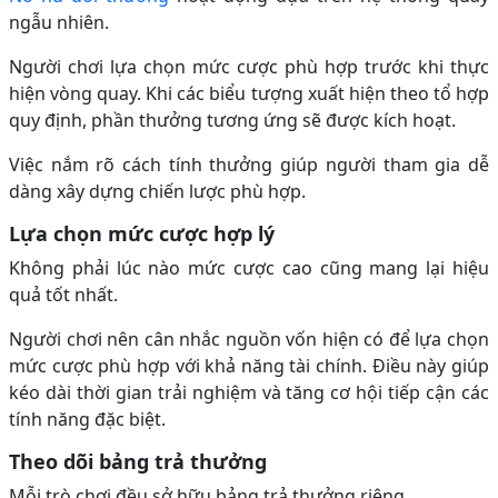
ngẫu nhiên.
Người chơi lựa chọn mức cược phù hợp trước khi thực
hiện vòng quay. Khi các biểu tượng xuất hiện theo tổ hợp
quy định, phần thưởng tương ứng sẽ được kích hoạt.
Việc nắm rõ cách tính thưởng giúp người tham gia dễ
dàng xây dựng chiến lược phù hợp.
Lựa chọn mức cược hợp lý
Không phải lúc nào mức cược cao cũng mang lại hiệu
quả tốt nhất.
Người chơi nên cân nhắc nguồn vốn hiện có để lựa chọn
mức cược phù hợp với khả năng tài chính. Điều này giúp
kéo dài thời gian trải nghiệm và tăng cơ hội tiếp cận các
tính năng đặc biệt.
Theo dõi bảng trả thưởng
Mỗi trò chơi đều sở hữu bảng trả thưởng riêng.