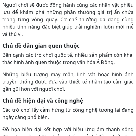
Người chơi sẽ được đồng hành cùng các nhân vật phiêu
lưu để khám phá những phần thưởng giá trị ẩn chứa
trong từng vòng quay. Cơ chế thưởng đa dạng cùng
nhiều tính năng đặc biệt giúp trải nghiệm luôn mới mẻ
và thú vị.
Chủ đề dân gian quen thuộc
Bên cạnh các trò chơi quốc tế, nhiều sản phẩm còn khai
thác hình ảnh quen thuộc trong văn hóa Á Đông.
Những biểu tượng may mắn, linh vật hoặc hình ảnh
truyền thống được đưa vào thiết kế nhằm tạo cảm giác
gần gũi hơn với người chơi.
Chủ đề hiện đại và công nghệ
Các trò chơi lấy cảm hứng từ công nghệ tương lai đang
ngày càng phổ biến.
Đồ họa hiện đại kết hợp với hiệu ứng âm thanh sống