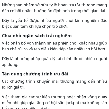
Những sản phẩm sở hữu tỷ lệ hoàn trả tốt thường mang
đến cơ hội nhận thưởng ổn định hơn trong thời gian dài.
Đây là yếu tố được nhiều người chơi kinh nghiệm đặc
biệt quan tâm khi lựa chọn trò chơi.
Chia nhỏ ngân sách trải nghiệm
Việc phân bổ vốn thành nhiều phiên chơi khác nhau giúp
hạn chế rủi ro và tạo điều kiện tiếp cận nhiều cơ hội hơn.
Đây là phương pháp quản lý tài chính được nhiều người
áp dụng.
Tận dụng chương trình ưu đãi
Các chương trình khuyến mãi thường mang đến nhiều
lợi ích giá trị.
Việc tham gia các sự kiện thưởng hoặc nhận vòng quay
miễn phí giúp gia tăng cơ hội săn jackpot mà không cần
bổ sung quá nhiều chi phí.