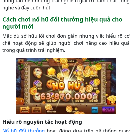
động tạo nên những trải nghiệm giải trí đậm chất công
nghệ và đầy cuốn hút.
Cách chơi nổ hũ đổi thưởng hiệu quả cho
người mới
Mặc dù sở hữu lối chơi đơn giản nhưng việc hiểu rõ cơ
chế hoạt động sẽ giúp người chơi nâng cao hiệu quả
trong quá trình trải nghiệm.
Hiểu rõ nguyên tắc hoạt động
Nổ hũ đổi thưởng
hoạt động dựa trên hệ thống quay