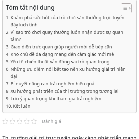
Tóm tắt nội dung
Khám phá sức hút của trò chơi săn thưởng trực tuyến
đầy kịch tính
Vì sao trò chơi quay thưởng luôn nhận được sự quan
tâm?
Giao diện trực quan giúp người mới dễ tiếp cận
Kho chủ đề đa dạng mang đến cảm giác mới mẻ
Yếu tố chiến thuật vẫn đóng vai trò quan trọng
Những ưu điểm nổi bật tạo nên xu hướng giải trí hiện
đại
Bí quyết nâng cao trải nghiệm hiệu quả
Xu hướng phát triển của thị trường trong tương lai
Lưu ý quan trọng khi tham gia trải nghiệm
Kết luận
Đánh giá
Thị trường giải trí trực tuyến ngày càng phát triển mạnh