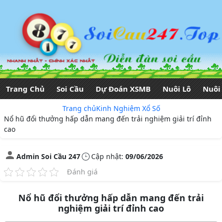
Trang Chủ
Soi Cầu
Dự Đoán XSMB
Nuôi Lô
Nuôi
Trang chủ
Kinh Nghiệm Xổ Số
Nổ hũ đổi thưởng hấp dẫn mang đến trải nghiệm giải trí đỉnh
cao
Admin Soi Cầu 247
Cập nhật:
09/06/2026
Đánh giá
Nổ hũ đổi thưởng hấp dẫn mang đến trải
nghiệm giải trí đỉnh cao