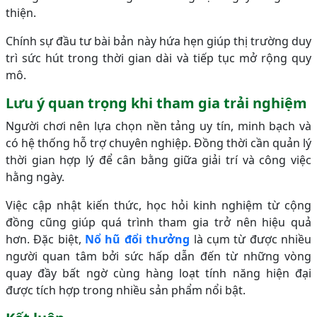
thiện.
Chính sự đầu tư bài bản này hứa hẹn giúp thị trường duy
trì sức hút trong thời gian dài và tiếp tục mở rộng quy
mô.
Lưu ý quan trọng khi tham gia trải nghiệm
Người chơi nên lựa chọn nền tảng uy tín, minh bạch và
có hệ thống hỗ trợ chuyên nghiệp. Đồng thời cần quản lý
thời gian hợp lý để cân bằng giữa giải trí và công việc
hằng ngày.
Việc cập nhật kiến thức, học hỏi kinh nghiệm từ cộng
đồng cũng giúp quá trình tham gia trở nên hiệu quả
hơn. Đặc biệt,
Nổ hũ đổi thưởng
là cụm từ được nhiều
người quan tâm bởi sức hấp dẫn đến từ những vòng
quay đầy bất ngờ cùng hàng loạt tính năng hiện đại
được tích hợp trong nhiều sản phẩm nổi bật.