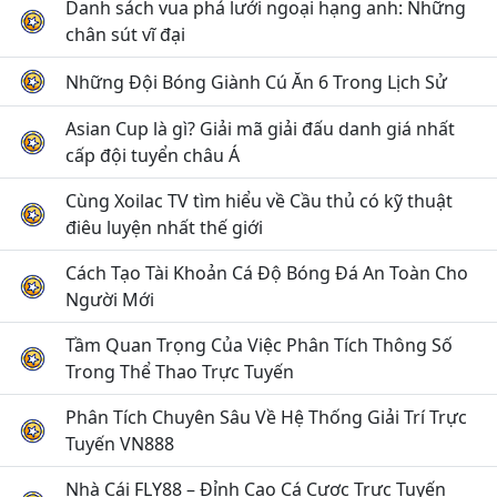
Danh sách vua phá lưới ngoại hạng anh: Những
chân sút vĩ đại
Những Đội Bóng Giành Cú Ăn 6 Trong Lịch Sử
Asian Cup là gì? Giải mã giải đấu danh giá nhất
cấp đội tuyển châu Á
Cùng Xoilac TV tìm hiểu về Cầu thủ có kỹ thuật
điêu luyện nhất thế giới
Cách Tạo Tài Khoản Cá Độ Bóng Đá An Toàn Cho
Người Mới
Tầm Quan Trọng Của Việc Phân Tích Thông Số
Trong Thể Thao Trực Tuyến
Phân Tích Chuyên Sâu Về Hệ Thống Giải Trí Trực
Tuyến VN888
Nhà Cái FLY88 – Đỉnh Cao Cá Cược Trực Tuyến