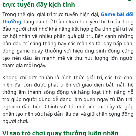
trực tuyến đầy kịch tính
Trong thế giới giải trí trực tuyến hiện đại,
Game bài đổi
thưởng
đang dần trở thành lựa chọn yêu thích của đông
đảo người chơi nhờ khả năng kết hợp giữa tính giải trí và
cơ hội nhận về nhiều phần quà giá trị. Bên cạnh những
bàn đấu trí căng thẳng hay các màn so tài đầy hấp dẫn,
dòng game quay thưởng với hiệu ứng sinh động cũng
tạo nên dấu ấn mạnh mẽ và thu hút lượng lớn người
tham gia mỗi ngày.
Không chỉ đơn thuần là hình thức giải trí, các trò chơi
hiện đại còn được phát triển với giao diện bắt mắt, hệ
thống âm thanh sống động và hàng loạt tính năng hỗ
trợ giúp người dùng dễ dàng làm quen ngay từ lần trải
nghiệm đầu tiên. Chính sự đổi mới liên tục này đã góp
phần tạo nên sức hấp dẫn lâu dài và giữ chân cộng đồng
người chơi.
Vì sao trò chơi quay thưởng luôn nhận