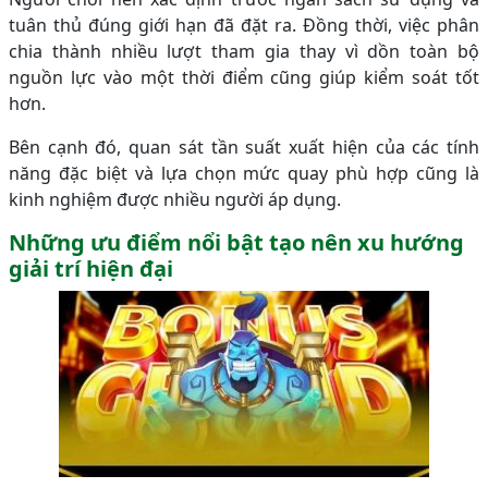
tuân thủ đúng giới hạn đã đặt ra. Đồng thời, việc phân
chia thành nhiều lượt tham gia thay vì dồn toàn bộ
nguồn lực vào một thời điểm cũng giúp kiểm soát tốt
hơn.
Bên cạnh đó, quan sát tần suất xuất hiện của các tính
năng đặc biệt và lựa chọn mức quay phù hợp cũng là
kinh nghiệm được nhiều người áp dụng.
Những ưu điểm nổi bật tạo nên xu hướng
giải trí hiện đại