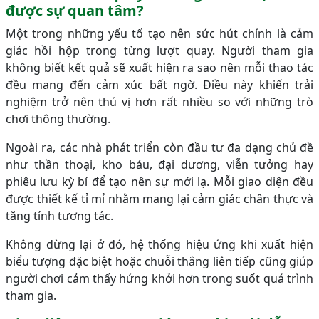
được sự quan tâm?
Một trong những yếu tố tạo nên sức hút chính là cảm
giác hồi hộp trong từng lượt quay. Người tham gia
không biết kết quả sẽ xuất hiện ra sao nên mỗi thao tác
đều mang đến cảm xúc bất ngờ. Điều này khiến trải
nghiệm trở nên thú vị hơn rất nhiều so với những trò
chơi thông thường.
Ngoài ra, các nhà phát triển còn đầu tư đa dạng chủ đề
như thần thoại, kho báu, đại dương, viễn tưởng hay
phiêu lưu kỳ bí để tạo nên sự mới lạ. Mỗi giao diện đều
được thiết kế tỉ mỉ nhằm mang lại cảm giác chân thực và
tăng tính tương tác.
Không dừng lại ở đó, hệ thống hiệu ứng khi xuất hiện
biểu tượng đặc biệt hoặc chuỗi thắng liên tiếp cũng giúp
người chơi cảm thấy hứng khởi hơn trong suốt quá trình
tham gia.