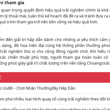
hi tham gia
quan trọng quyết định hiệu quả trải nghiệm chính là khả
âm lý thoải mái, tuân thủ kế hoạch đã đề ra và tránh đưa ra
quá trình tham gia trở nên bền vững và hiệu quả hơn.
m đến giải trí hấp dẫn dành cho những ai yêu thích cảm 
 đa dạng, đồ họa hiện đại cùng hệ thống phần thưởng ph
rải nghiệm thú vị cho cộng đồng người chơi. Khi hiểu rõ
ác chiến thuật phù hợp, người tham gia hoàn toàn có 
ng phút giây giải trí chất lượng trên nền tảng Choangclub
C
ếp Uu88 – Chơi Nhận Thưởngđầy Hấp Dẫn
m phá nhiều loại hình quay số cùng trải nghiệm theo dõi tiệ
ướng dẫn tạo tài khoản nhanh cùng những lưu ý giúp sử d