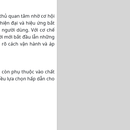
thủ quan tâm nhờ cơ hội
hiện đại và hiệu ứng bắt
 người dùng. Với cơ chế
i mới bắt đầu lẫn những
u rõ cách vận hành và áp
 còn phụ thuộc vào chất
ều lựa chọn hấp dẫn cho