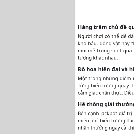
Hàng trăm chủ đề q
Người chơi có thể dễ dà
kho báu, động vật hay th
mới mẻ trong suốt quá t
tượng khác nhau.
Đồ họa hiện đại và 
Một trong những điểm 
Từng biểu tượng quay t
cảm giác chân thực. Điều
Hệ thống giải thưở
Bên cạnh jackpot giá tr
miễn phí, biểu tượng đặ
nhận thưởng ngay cả khi