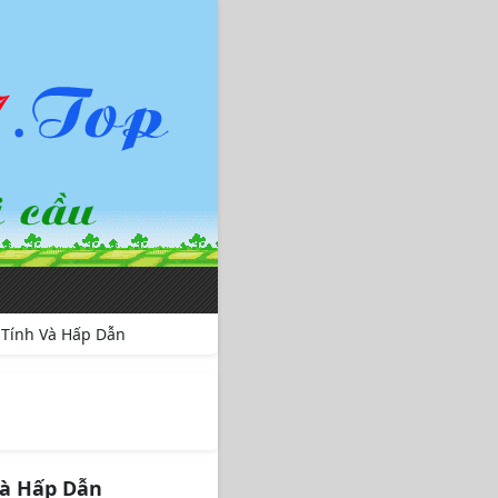
 Tính Và Hấp Dẫn
Và Hấp Dẫn