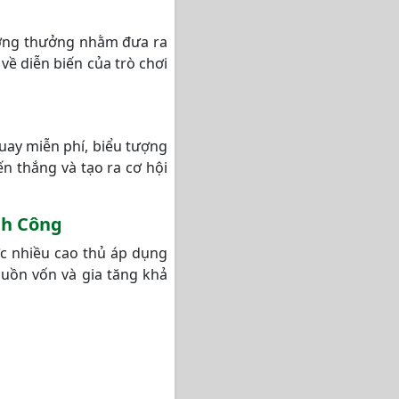
tượng thưởng nhằm đưa ra
về diễn biến của trò chơi
quay miễn phí, biểu tượng
n thắng và tạo ra cơ hội
nh Công
c nhiều cao thủ áp dụng
guồn vốn và gia tăng khả