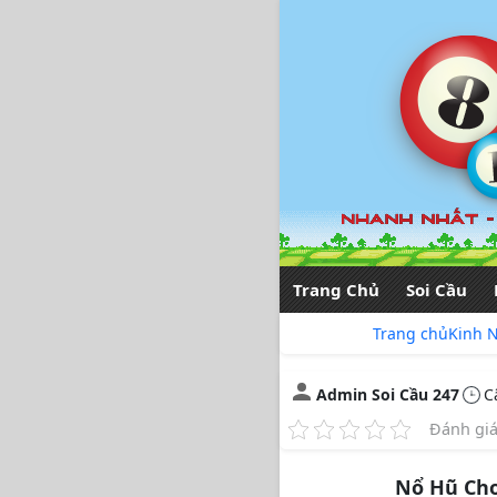
Trang Chủ
Soi Cầu
Trang chủ
Kinh 
Admin Soi Cầu 247
C
Đánh gi
Nổ Hũ Cho