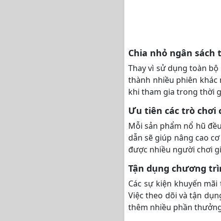
Chia nhỏ ngân sách 
Thay vì sử dụng toàn bộ
thành nhiều phiên khác 
khi tham gia trong thời g
Ưu tiên các trò chơi 
Mỗi sản phẩm nổ hũ đều 
dẫn sẽ giúp nâng cao cơ
được nhiều người chơi g
Tận dụng chương trì
Các sự kiện khuyến mãi 
Việc theo dõi và tận dụn
thêm nhiều phần thưởng