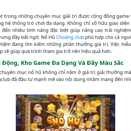
á
t trong những chuyên mục giải trí được cộng đồng game 
 hệ thống trò chơi đa dạng. Không chỉ sở hữu giao diện 
 đến nhiều tính năng đặc biệt giúp nâng cao trải nghiệm
hưng đầy bất ngờ, Nổ Hũ
Choáng club
phù hợp cho cả ngườ
hiệm đang tìm kiếm những phần thưởng giá trị. Việc hiể
 sẽ giúp quá trình tham gia trở nên hiệu quả hơn.
Sôi Động, Kho Game Đa Dạng Và Đầy Màu Sắc
chuyên mục nổ hũ không chỉ nằm ở giá trị giải thưởng mà
club đã đầu tư mạnh mẽ vào nội dung nhằm mang đến nhi