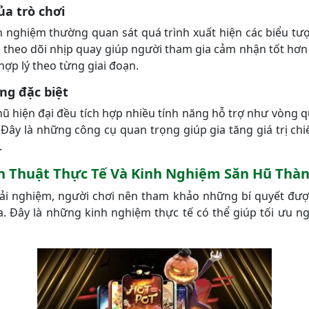
ủa trò chơi
h nghiệm thường quan sát quá trình xuất hiện các biểu 
 theo dõi nhịp quay giúp người tham gia cảm nhận tốt hơn 
hợp lý theo từng giai đoạn.
ng đặc biệt
hũ hiện đại đều tích hợp nhiều tính năng hỗ trợ như vòng 
Đây là những công cụ quan trọng giúp gia tăng giá trị chiế
.
n Thuật Thực Tế Và Kinh Nghiệm Săn Hũ Thà
rải nghiệm, người chơi nên tham khảo những bí quyết đượ
a. Đây là những kinh nghiệm thực tế có thể giúp tối ưu n