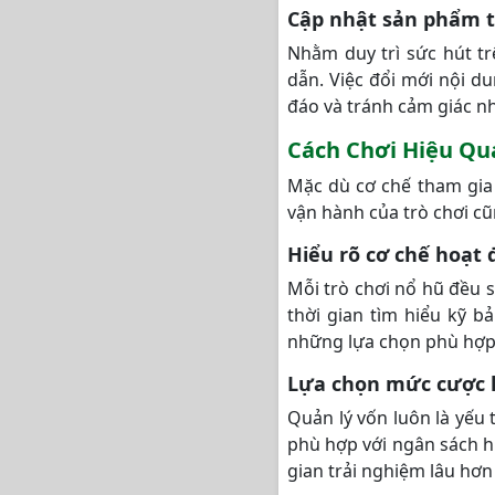
Cập nhật sản phẩm 
Nhằm duy trì sức hút tr
dẫn. Việc đổi mới nội d
đáo và tránh cảm giác n
Cách Chơi Hiệu Qu
Mặc dù cơ chế tham gia
vận hành của trò chơi c
Hiểu rõ cơ chế hoạt
Mỗi trò chơi nổ hũ đều 
thời gian tìm hiểu kỹ b
những lựa chọn phù hợp 
Lựa chọn mức cược 
Quản lý vốn luôn là yếu 
phù hợp với ngân sách hi
gian trải nghiệm lâu hơn 