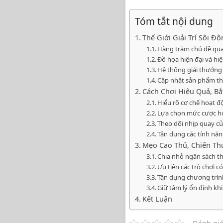
Tóm tắt nội dung
Thế Giới Giải Trí Sôi 
Hàng trăm chủ đề qu
Đồ họa hiện đại và hi
Hệ thống giải thưởn
Cập nhật sản phẩm t
Cách Chơi Hiệu Quả, B
Hiểu rõ cơ chế hoạt 
Lựa chọn mức cược h
Theo dõi nhịp quay củ
Tận dụng các tính năn
Mẹo Cao Thủ, Chiến Th
Chia nhỏ ngân sách t
Ưu tiên các trò chơi c
Tận dụng chương trìn
Giữ tâm lý ổn định kh
Kết Luận