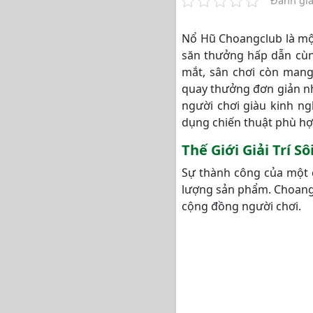
Đánh gi
Nổ Hũ Choangclub là mộ
săn thưởng hấp dẫn cùng
mắt, sân chơi còn mang
quay thưởng đơn giản n
người chơi giàu kinh ng
dụng chiến thuật phù hợp
Thế Giới Giải Trí 
Sự thành công của một 
lượng sản phẩm. Choang
cộng đồng người chơi.