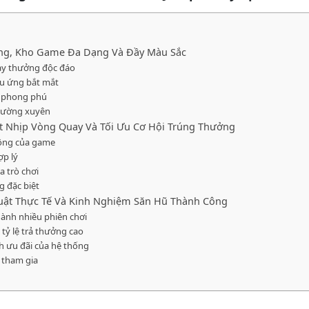
Động, Kho Game Đa Dạng Và Đầy Màu Sắc
ay thưởng độc đáo
ệu ứng bắt mắt
g phong phú
hường xuyên
ắt Nhịp Vòng Quay Và Tối Ưu Cơ Hội Trúng Thưởng
động của game
ợp lý
a trò chơi
g đặc biệt
uật Thực Tế Và Kinh Nghiệm Săn Hũ Thành Công
hành nhiều phiên chơi
ó tỷ lệ trả thưởng cao
h ưu đãi của hệ thống
i tham gia