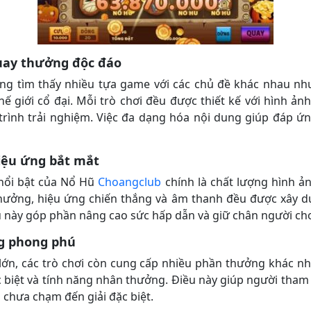
uay thưởng độc đáo
ng tìm thấy nhiều tựa game với các chủ đề khác nhau như
ế giới cổ đại. Mỗi trò chơi đều được thiết kế với hình ảnh
rình trải nghiệm. Việc đa dạng hóa nội dung giúp đáp ứ
hiệu ứng bắt mắt
nổi bật của Nổ Hũ
Choangclub
chính là chất lượng hình ả
hưởng, hiệu ứng chiến thắng và âm thanh đều được xây 
 này góp phần nâng cao sức hấp dẫn và giữ chân người chơi
ng phong phú
ị lớn, các trò chơi còn cung cấp nhiều phần thưởng khác 
c biệt và tính năng nhân thưởng. Điều này giúp người tham 
 chưa chạm đến giải đặc biệt.