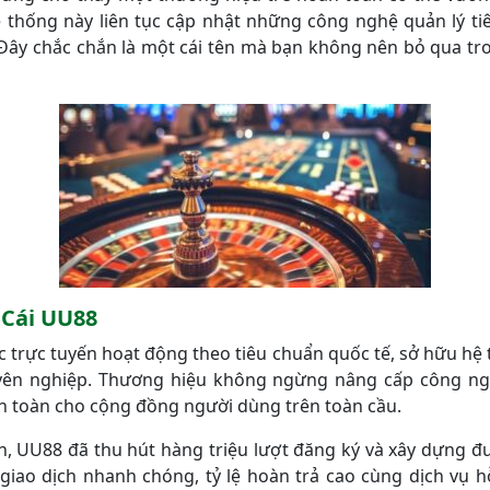
 thống này liên tục cập nhật những công nghệ quản lý tiên
Đây chắc chắn là một cái tên mà bạn không nên bỏ qua tro
 Cái UU88
 trực tuyến hoạt động theo tiêu chuẩn quốc tế, sở hữu hệ 
uyên nghiệp. Thương hiệu không ngừng nâng cấp công 
 an toàn cho cộng đồng người dùng trên toàn cầu.
n, UU88 đã thu hút hàng triệu lượt đăng ký và xây dựng đư
ý giao dịch nhanh chóng, tỷ lệ hoàn trả cao cùng dịch vụ h