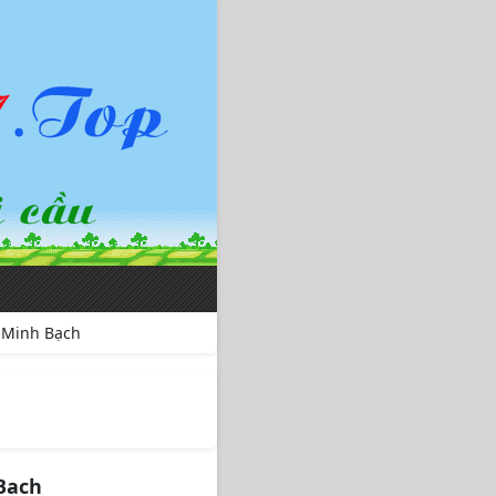
à Minh Bạch
 Bạch