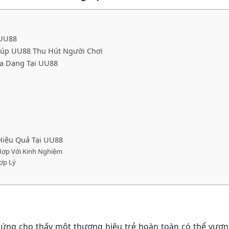
 UU88
iúp UU88 Thu Hút Người Chơi
Đa Dạng Tại UU88
Hiệu Quả Tại UU88
ợp Với Kinh Nghiệm
ợp Lý
á
ứng cho thấy một thương hiệu trẻ hoàn toàn có thể vươn