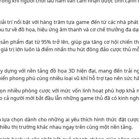
ong khi người chơi lâu năm vẫn cảm nhận được tính cạnh 
ải trí nổi bật với hàng trăm tựa game đến từ các nhà phát tr
ầu tư về đồ họa, hiệu ứng âm thanh và cơ chế thưởng đa dạ
 sản phẩm đạt từ 95% trở lên, giúp gia tăng cơ hội chiến 
t giá trị lớn luôn là điểm nhấn thu hút đông đảo cược thủ mỗ
y dựng với nền tảng đồ họa 3D hiện đại, mang đến trải 
biển phong phú cùng nhiều loại vũ khí hỗ trợ tạo nên sức hấ
họn nhiều phòng cược với mức vốn linh hoạt phù hợp khả nă
ho cả người mới bắt đầu lẫn những game thủ đã có kinh ng
à lựa chọn dành cho những ai yêu thích hình thức đặt cược
nhiều thị trường khác nhau ngay trên cùng một nền tảng.