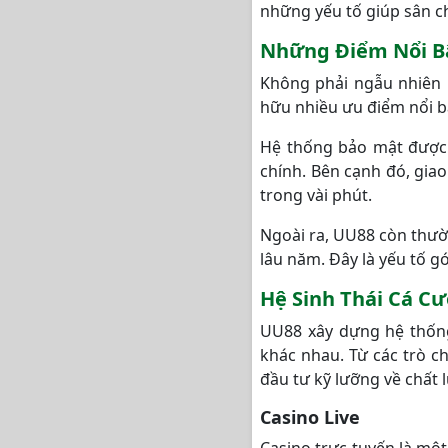
những yếu tố giúp sân c
Những Điểm Nổi Bậ
Không phải ngẫu nhiên 
hữu nhiều ưu điểm nổi b
Hệ thống bảo mật được x
chính. Bên cạnh đó, giao
trong vài phút.
Ngoài ra, UU88 còn thườ
lâu năm. Đây là yếu tố g
Hệ Sinh Thái Cá C
UU88 xây dựng hệ thống
khác nhau. Từ các trò c
đầu tư kỹ lưỡng về chất 
Casino Live