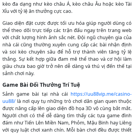
kèo đa dạng như kèo châu Á, kèo châu Âu hoặc kèo Tài
Xỉu với tỷ lệ ăn thưởng cực cao.
Giao diện đặt cược được tối ưu hóa giúp người dùng có
thể theo dõi trực tiếp các trận đấu ngay trên trang web
với chất lượng hình ảnh sắc nét. Đội ngũ chuyên gia của
nhà cái cũng thường xuyên cung cấp các bài nhận định
và soi kèo chuyên sâu để hỗ trợ thành viên tăng tỷ lệ
thắng. Sự kết hợp giữa đam mê thể thao và cơ hội làm
giàu chưa bao giờ trở nên dễ dàng và thú vị đến thế tại
sảnh chơi này.
Game Bài Đổi Thưởng Trí Tuệ
Sảnh game bài tại nhà cái
https://uu88vip.me/casino-
uu88/
là nơi quy tụ những trò chơi dân gian quen thuộc
được nâng cấp lên giao diện đồ họa 3D vô cùng bắt mắt.
Người chơi có thể dễ dàng tìm thấy các tựa game đình
đám như Tiến Lên Miền Nam, Phỏm, Mậu Binh hay Liêng
với quy luật chơi xanh chín. Mỗi bàn chơi đều được thiết