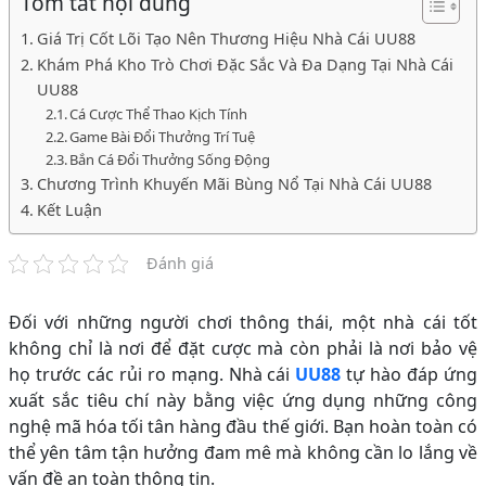
Tóm tắt nội dung
Giá Trị Cốt Lõi Tạo Nên Thương Hiệu Nhà Cái UU88
Khám Phá Kho Trò Chơi Đặc Sắc Và Đa Dạng Tại Nhà Cái
UU88
Cá Cược Thể Thao Kịch Tính
Game Bài Đổi Thưởng Trí Tuệ
Bắn Cá Đổi Thưởng Sống Động
Chương Trình Khuyến Mãi Bùng Nổ Tại Nhà Cái UU88
Kết Luận
Đánh giá
Đối với những người chơi thông thái, một nhà cái tốt
không chỉ là nơi để đặt cược mà còn phải là nơi bảo vệ
họ trước các rủi ro mạng. Nhà cái
UU88
tự hào đáp ứng
xuất sắc tiêu chí này bằng việc ứng dụng những công
nghệ mã hóa tối tân hàng đầu thế giới. Bạn hoàn toàn có
thể yên tâm tận hưởng đam mê mà không cần lo lắng về
vấn đề an toàn thông tin.