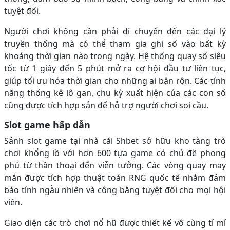
tuyệt đối.
Người chơi không cần phải di chuyển đến các đại lý
truyền thống mà có thể tham gia ghi số vào bất kỳ
khoảng thời gian nào trong ngày. Hệ thống quay số siêu
tốc từ 1 giây đến 5 phút mở ra cơ hội đầu tư liên tục,
giúp tối ưu hóa thời gian cho những ai bận rộn. Các tính
năng thống kê lô gan, chu kỳ xuất hiện của các con số
cũng được tích hợp sẵn để hỗ trợ người chơi soi cầu.
Slot game hấp dẫn
Sảnh slot game tại nhà cái Shbet sở hữu kho tàng trò
chơi khổng lồ với hơn 600 tựa game có chủ đề phong
phú từ thần thoại đến viễn tưởng. Các vòng quay may
mắn được tích hợp thuật toán RNG quốc tế nhằm đảm
bảo tính ngẫu nhiên và công bằng tuyệt đối cho mọi hội
viên.
Giao diện các trò chơi nổ hũ được thiết kế vô cùng tỉ mỉ