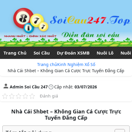
Trang Chủ
Soi Cầu
Dự Đoán XSMB
Nuôi Lô
Nuôi
Trang chủ
Kinh Nghiệm Xổ Số
Nhà Cái Shbet – Không Gian Cá Cược Trực Tuyến Đẳng Cấp
Admin Soi Cầu 247
Cập nhật:
03/07/2026
Đánh giá
Nhà Cái Shbet – Không Gian Cá Cược Trực
Tuyến Đẳng Cấp