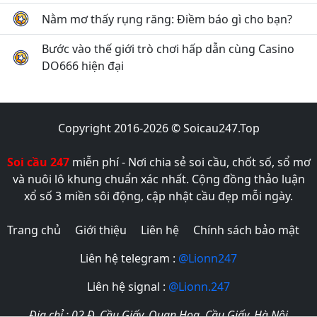
Nằm mơ thấy rụng răng: Điềm báo gì cho bạn?
Bước vào thế giới trò chơi hấp dẫn cùng Casino
DO666 hiện đại
Copyright 2016-2026 © Soicau247.Top
Soi cầu 247
miễn phí - Nơi chia sẻ soi cầu, chốt số, sổ mơ
và nuôi lô khung chuẩn xác nhất. Cộng đồng thảo luận
xổ số 3 miền sôi động, cập nhật cầu đẹp mỗi ngày.
Trang chủ
Giới thiệu
Liên hệ
Chính sách bảo mật
Liên hệ telegram :
@Lionn247
Liên hệ signal :
@Lionn.247
Địa chỉ : 02 Đ. Cầu Giấy, Quan Hoa, Cầu Giấy, Hà Nội