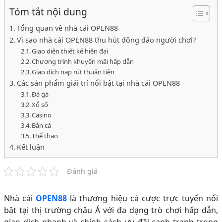
Tóm tắt nội dung
Tổng quan về nhà cái OPEN88
Vì sao nhà cái OPEN88 thu hút đông đảo người chơi?
Giao diện thiết kế hiện đại
Chương trình khuyến mãi hấp dẫn
Giao dịch nạp rút thuận tiện
Các sản phẩm giải trí nổi bật tại nhà cái OPEN88
Đá gà
Xổ số
Casino
Bắn cá
Thể thao
Kết luận
Đánh giá
Nhà cái
OPEN88
là thương hiệu cá cược trực tuyến nổi
bật tại thị trường châu Á với đa dạng trò chơi hấp dẫn,