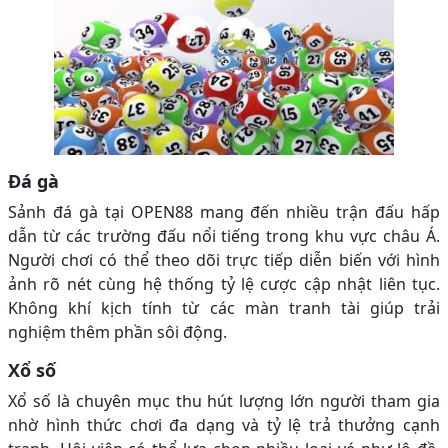
Đá gà
Sảnh đá gà tại OPEN88 mang đến nhiều trận đấu hấp
dẫn từ các trường đấu nổi tiếng trong khu vực châu Á.
Người chơi có thể theo dõi trực tiếp diễn biến với hình
ảnh rõ nét cùng hệ thống tỷ lệ cược cập nhật liên tục.
Không khí kịch tính từ các màn tranh tài giúp trải
nghiệm thêm phần sôi động.
Xổ số
Xổ số là chuyên mục thu hút lượng lớn người tham gia
nhờ hình thức chơi đa dạng và tỷ lệ trả thưởng cạnh