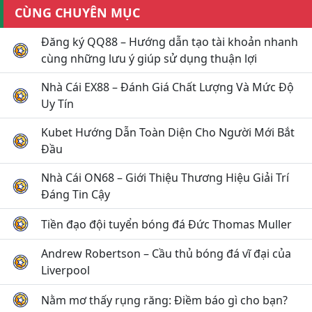
CÙNG CHUYÊN MỤC
Đăng ký QQ88 – Hướng dẫn tạo tài khoản nhanh
cùng những lưu ý giúp sử dụng thuận lợi
Nhà Cái EX88 – Đánh Giá Chất Lượng Và Mức Độ
Uy Tín
Kubet Hướng Dẫn Toàn Diện Cho Người Mới Bắt
Đầu
Nhà Cái ON68 – Giới Thiệu Thương Hiệu Giải Trí
Đáng Tin Cậy
Tiền đạo đội tuyển bóng đá Đức Thomas Muller
Andrew Robertson – Cầu thủ bóng đá vĩ đại của
Liverpool
Nằm mơ thấy rụng răng: Điềm báo gì cho bạn?