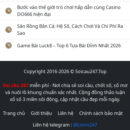
Bước vào thế giới trò chơi hấp dẫn cùng Casino
DO666 hiện đại
Săn Rồng Bắn Cá: Hệ Số, Cách Chơi Và Chi Phí Ra
Sao
Game Bài Luck8 – Top 6 Tựa Bài Đỉnh Nhất 2026
Copyright 2016-2026 © Soicau247.Top
Soi cầu 247
miễn phí - Nơi chia sẻ soi cầu, chốt số, sổ mơ
và nuôi lô khung chuẩn xác nhất. Cộng đồng thảo luận
xổ số 3 miền sôi động, cập nhật cầu đẹp mỗi ngày.
Trang chủ
Giới thiệu
Liên hệ
Chính sách bảo mật
Liên hệ telegram :
@Lionn247