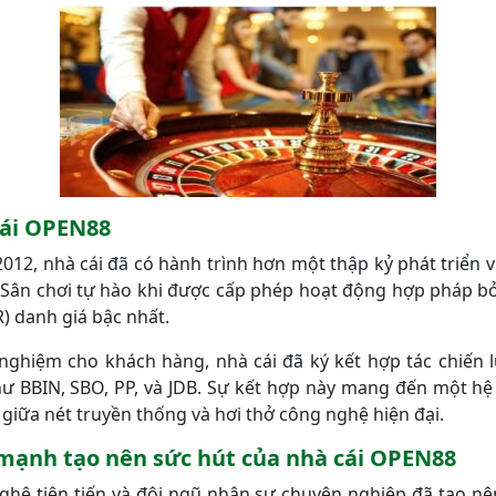
cái OPEN88
012, nhà cái đã có hành trình hơn một thập kỷ phát triển 
 Sân chơi tự hào khi được cấp phép hoạt động hợp pháp bởi 
R) danh giá bậc nhất.
ghiệm cho khách hàng, nhà cái đã ký kết hợp tác chiến 
BBIN, SBO, PP, và JDB. Sự kết hợp này mang đến một hệ 
giữa nét truyền thống và hơi thở công nghệ hiện đại.
mạnh tạo nên sức hút của nhà cái OPEN88
hệ tiên tiến và đội ngũ nhân sự chuyên nghiệp đã tạo nên 