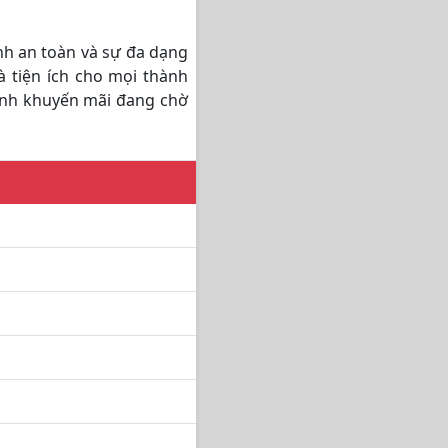
ính an toàn và sự đa dạng
 tiện ích cho mọi thành
rình khuyến mãi đang chờ