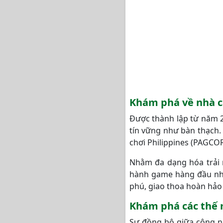
Khám phá về nhà 
Được thành lập từ năm 2
tín vững như bàn thạch.
chơi Philippines (PAGCO
Nhằm đa dạng hóa trải n
hành game hàng đầu như 
phú, giao thoa hoàn hảo 
Khám phá các thế 
Sự đồng bộ giữa công ng