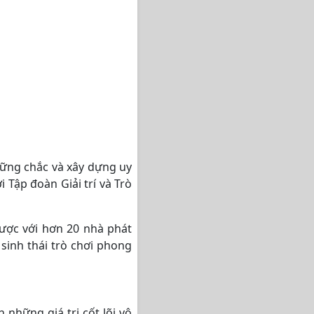
vững chắc và xây dựng uy
Tập đoàn Giải trí và Trò
lược với hơn 20 nhà phát
sinh thái trò chơi phong
những giá trị cốt lõi vô