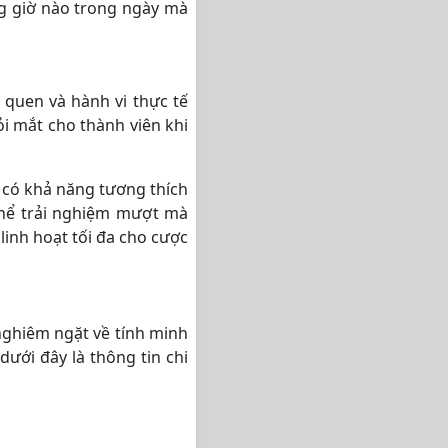
ng giờ nào trong ngày mà
 quen và hành vi thực tế
i mắt cho thành viên khi
 có khả năng tương thích
thể trải nghiệm mượt mà
inh hoạt tối đa cho cược
nghiêm ngặt về tính minh
ưới đây là thông tin chi