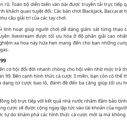
n rũ. Toàn bộ diễn biến ván bài được truyền tải trực tiếp
nh khách quan tuyệt đối. Các bàn chơi Blackjack, Baccarat
hu cầu giải trí của các tay chơi.
i linh hoạt giúp người chơi dễ dàng giám sát từng thao tác
uyền livestream được tối ưu hóa ở độ phân giải cao nhất
nghiệm xa hoa này hứa hẹn mang đến cho bạn những cun
egas.
 99
 cơ hội đổi đời nhanh chóng cho hội viên nhờ mức trả t
 ăn 99. Bên cạnh hình thức cá cược 3 miền, bạn còn có thể t
đa dạng từ cược bao lô, đánh đề đến ba càng giúp tối ưu
ồng bộ trực tiếp với kết quả nhà nước nhằm đảm bảo tính
ắng cược sẽ được cộng ngay lập tức vào tài khoản của người
c tự do khám phá các hình thức cá cược mới lạ mà không lo