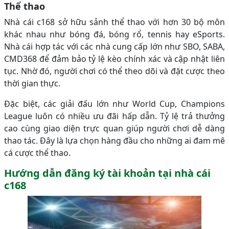
Thể thao
Nhà cái c168 sở hữu sảnh thể thao với hơn 30 bộ môn
khác nhau như bóng đá, bóng rổ, tennis hay eSports.
Nhà cái hợp tác với các nhà cung cấp lớn như SBO, SABA,
CMD368 để đảm bảo tỷ lệ kèo chính xác và cập nhật liên
tục. Nhờ đó, người chơi có thể theo dõi và đặt cược theo
thời gian thực.
Đặc biệt, các giải đấu lớn như World Cup, Champions
League luôn có nhiều ưu đãi hấp dẫn. Tỷ lệ trả thưởng
cao cùng giao diện trực quan giúp người chơi dễ dàng
thao tác. Đây là lựa chọn hàng đầu cho những ai đam mê
cá cược thể thao.
Hướng dẫn đăng ký tài khoản tại nhà cái
c168