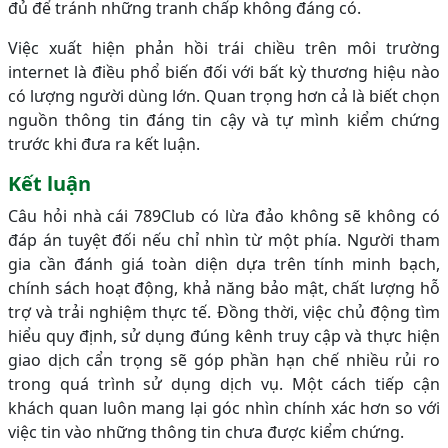
đủ để tránh những tranh chấp không đáng có.
Việc xuất hiện phản hồi trái chiều trên môi trường
internet là điều phổ biến đối với bất kỳ thương hiệu nào
có lượng người dùng lớn. Quan trọng hơn cả là biết chọn
nguồn thông tin đáng tin cậy và tự mình kiểm chứng
trước khi đưa ra kết luận.
Kết luận
Câu hỏi nhà cái 789Club có lừa đảo không sẽ không có
đáp án tuyệt đối nếu chỉ nhìn từ một phía. Người tham
gia cần đánh giá toàn diện dựa trên tính minh bạch,
chính sách hoạt động, khả năng bảo mật, chất lượng hỗ
trợ và trải nghiệm thực tế. Đồng thời, việc chủ động tìm
hiểu quy định, sử dụng đúng kênh truy cập và thực hiện
giao dịch cẩn trọng sẽ góp phần hạn chế nhiều rủi ro
trong quá trình sử dụng dịch vụ. Một cách tiếp cận
khách quan luôn mang lại góc nhìn chính xác hơn so với
việc tin vào những thông tin chưa được kiểm chứng.