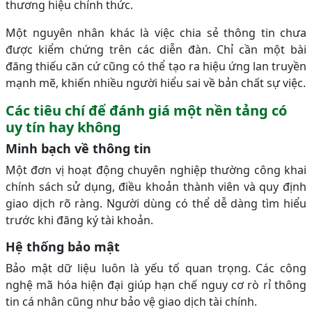
thương hiệu chính thức.
Một nguyên nhân khác là việc chia sẻ thông tin chưa
được kiểm chứng trên các diễn đàn. Chỉ cần một bài
đăng thiếu căn cứ cũng có thể tạo ra hiệu ứng lan truyền
mạnh mẽ, khiến nhiều người hiểu sai về bản chất sự việc.
Các tiêu chí để đánh giá một nền tảng có
uy tín hay không
Minh bạch về thông tin
Một đơn vị hoạt động chuyên nghiệp thường công khai
chính sách sử dụng, điều khoản thành viên và quy định
giao dịch rõ ràng. Người dùng có thể dễ dàng tìm hiểu
trước khi đăng ký tài khoản.
Hệ thống bảo mật
Bảo mật dữ liệu luôn là yếu tố quan trọng. Các công
nghệ mã hóa hiện đại giúp hạn chế nguy cơ rò rỉ thông
tin cá nhân cũng như bảo vệ giao dịch tài chính.