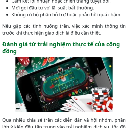
Cam kết lợi nhuận hoặc chiến thắng tuyệt đối.
Mời gọi đầu tư với lãi suất bất thường.
Không có bộ phận hỗ trợ hoặc phản hồi quá chậm.
Nếu gặp các tình huống trên, việc xác minh thông tin
trước khi thực hiện giao dịch là điều cần thiết.
Đánh giá từ trải nghiệm thực tế của cộng
đồng
Qua nhiều chia sẻ trên các diễn đàn và hội nhóm, phần
lớn ý kiến đều tập trung vào trải nghiệm dịch vụ, tốc độ