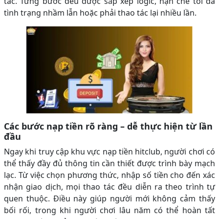
tác. Từng bước đều được sắp xếp logic, hạn chế tối đa
tình trạng nhầm lẫn hoặc phải thao tác lại nhiều lần.
Các bước nạp tiền rõ ràng – dễ thực hiện từ lần
đầu
Ngay khi truy cập khu vực nạp tiền hitclub, người chơi có
thể thấy đầy đủ thông tin cần thiết được trình bày mạch
lạc. Từ việc chọn phương thức, nhập số tiền cho đến xác
nhận giao dịch, mọi thao tác đều diễn ra theo trình tự
quen thuộc. Điều này giúp người mới không cảm thấy
bối rối, trong khi người chơi lâu năm có thể hoàn tất