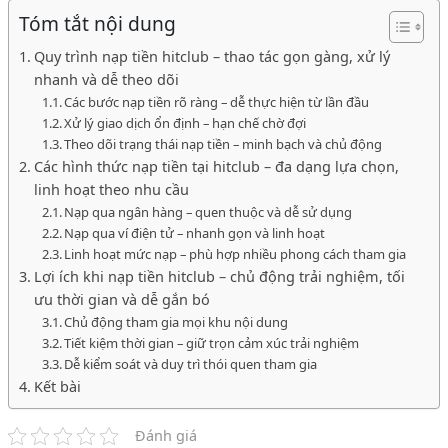
Tóm tắt nội dung
Quy trình nạp tiền hitclub – thao tác gọn gàng, xử lý
nhanh và dễ theo dõi
Các bước nạp tiền rõ ràng – dễ thực hiện từ lần đầu
Xử lý giao dịch ổn định – hạn chế chờ đợi
Theo dõi trạng thái nạp tiền – minh bạch và chủ động
Các hình thức nạp tiền tại hitclub – đa dạng lựa chọn,
linh hoạt theo nhu cầu
Nạp qua ngân hàng – quen thuộc và dễ sử dụng
Nạp qua ví điện tử – nhanh gọn và linh hoạt
Linh hoạt mức nạp – phù hợp nhiều phong cách tham gia
Lợi ích khi nạp tiền hitclub – chủ động trải nghiệm, tối
ưu thời gian và dễ gắn bó
Chủ động tham gia mọi khu nội dung
Tiết kiệm thời gian – giữ trọn cảm xúc trải nghiệm
Dễ kiểm soát và duy trì thói quen tham gia
Kết bài
Đánh giá