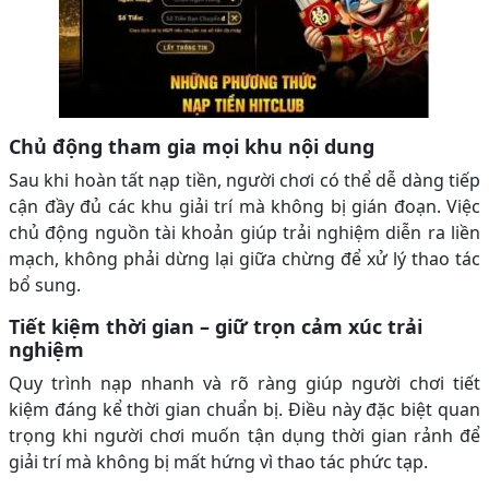
Chủ động tham gia mọi khu nội dung
Sau khi hoàn tất nạp tiền, người chơi có thể dễ dàng tiếp
cận đầy đủ các khu giải trí mà không bị gián đoạn. Việc
chủ động nguồn tài khoản giúp trải nghiệm diễn ra liền
mạch, không phải dừng lại giữa chừng để xử lý thao tác
bổ sung.
Tiết kiệm thời gian – giữ trọn cảm xúc trải
nghiệm
Quy trình nạp nhanh và rõ ràng giúp người chơi tiết
kiệm đáng kể thời gian chuẩn bị. Điều này đặc biệt quan
trọng khi người chơi muốn tận dụng thời gian rảnh để
giải trí mà không bị mất hứng vì thao tác phức tạp.