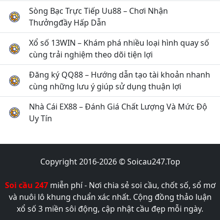
Sòng Bạc Trực Tiếp Uu88 – Chơi Nhận
Thưởngđầy Hấp Dẫn
Xổ số 13WIN – Khám phá nhiều loại hình quay số
cùng trải nghiệm theo dõi tiện lợi
Đăng ký QQ88 – Hướng dẫn tạo tài khoản nhanh
cùng những lưu ý giúp sử dụng thuận lợi
Nhà Cái EX88 – Đánh Giá Chất Lượng Và Mức Độ
Uy Tín
Copyright 2016-2026 © Soicau247.Top
Soi cầu 247
miễn phí - Nơi chia sẻ soi cầu, chốt số, sổ mơ
và nuôi lô khung chuẩn xác nhất. Cộng đồng thảo luận
xổ số 3 miền sôi động, cập nhật cầu đẹp mỗi ngày.