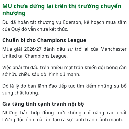
MU chưa dừng lại trên thị trường chuyển
nhượng
Dù đã hoàn tất thương vụ Ederson, kế hoạch mua sắm
của Quỷ đỏ vẫn chưa kết thúc.
Chuẩn bị cho Champions League
Mùa giải 2026/27 đánh dấu sự trở lại của Manchester
United tại Champions League.
Việc phải thi đấu trên nhiều mặt trận khiến đội bóng cần
sở hữu chiều sâu đội hình đủ mạnh.
Đó là lý do ban lãnh đạo tiếp tục tìm kiếm những sự bổ
sung chất lượng.
Gia tăng tính cạnh tranh nội bộ
Những bản hợp đồng mới không chỉ nâng cao chất
lượng đội hình mà còn tạo ra sự cạnh tranh lành mạnh.