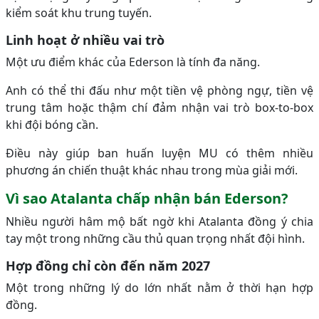
kiểm soát khu trung tuyến.
Linh hoạt ở nhiều vai trò
Một ưu điểm khác của Ederson là tính đa năng.
Anh có thể thi đấu như một tiền vệ phòng ngự, tiền vệ
trung tâm hoặc thậm chí đảm nhận vai trò box-to-box
khi đội bóng cần.
Điều này giúp ban huấn luyện MU có thêm nhiều
phương án chiến thuật khác nhau trong mùa giải mới.
Vì sao Atalanta chấp nhận bán Ederson?
Nhiều người hâm mộ bất ngờ khi Atalanta đồng ý chia
tay một trong những cầu thủ quan trọng nhất đội hình.
Hợp đồng chỉ còn đến năm 2027
Một trong những lý do lớn nhất nằm ở thời hạn hợp
đồng.