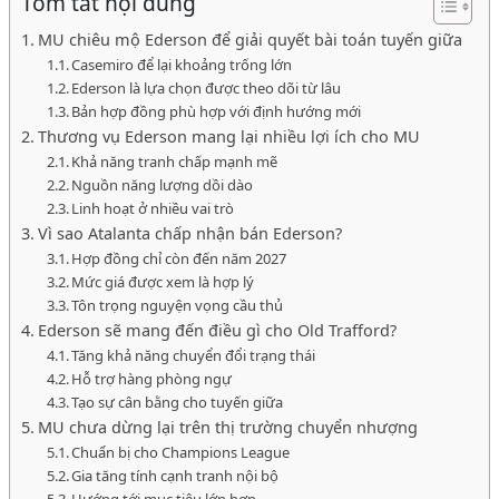
Tóm tắt nội dung
MU chiêu mộ Ederson để giải quyết bài toán tuyến giữa
Casemiro để lại khoảng trống lớn
Ederson là lựa chọn được theo dõi từ lâu
Bản hợp đồng phù hợp với định hướng mới
Thương vụ Ederson mang lại nhiều lợi ích cho MU
Khả năng tranh chấp mạnh mẽ
Nguồn năng lượng dồi dào
Linh hoạt ở nhiều vai trò
Vì sao Atalanta chấp nhận bán Ederson?
Hợp đồng chỉ còn đến năm 2027
Mức giá được xem là hợp lý
Tôn trọng nguyện vọng cầu thủ
Ederson sẽ mang đến điều gì cho Old Trafford?
Tăng khả năng chuyển đổi trạng thái
Hỗ trợ hàng phòng ngự
Tạo sự cân bằng cho tuyến giữa
MU chưa dừng lại trên thị trường chuyển nhượng
Chuẩn bị cho Champions League
Gia tăng tính cạnh tranh nội bộ