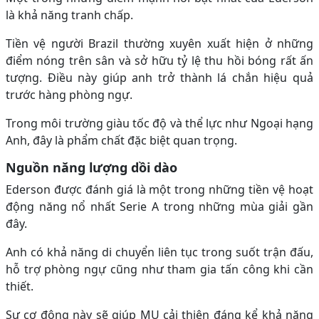
là khả năng tranh chấp.
Tiền vệ người Brazil thường xuyên xuất hiện ở những
điểm nóng trên sân và sở hữu tỷ lệ thu hồi bóng rất ấn
tượng. Điều này giúp anh trở thành lá chắn hiệu quả
trước hàng phòng ngự.
Trong môi trường giàu tốc độ và thể lực như Ngoại hạng
Anh, đây là phẩm chất đặc biệt quan trọng.
Nguồn năng lượng dồi dào
Ederson được đánh giá là một trong những tiền vệ hoạt
động năng nổ nhất Serie A trong những mùa giải gần
đây.
Anh có khả năng di chuyển liên tục trong suốt trận đấu,
hỗ trợ phòng ngự cũng như tham gia tấn công khi cần
thiết.
Sự cơ động này sẽ giúp MU cải thiện đáng kể khả năng