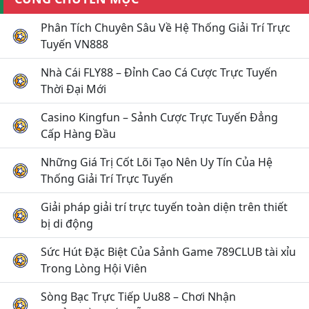
Phân Tích Chuyên Sâu Về Hệ Thống Giải Trí Trực
Tuyến VN888
Nhà Cái FLY88 – Đỉnh Cao Cá Cược Trực Tuyến
Thời Đại Mới
Casino Kingfun – Sảnh Cược Trực Tuyến Đẳng
Cấp Hàng Đầu
Những Giá Trị Cốt Lõi Tạo Nên Uy Tín Của Hệ
Thống Giải Trí Trực Tuyến
Giải pháp giải trí trực tuyến toàn diện trên thiết
bị di động
Sức Hút Đặc Biệt Của Sảnh Game 789CLUB tài xỉu
Trong Lòng Hội Viên
Sòng Bạc Trực Tiếp Uu88 – Chơi Nhận