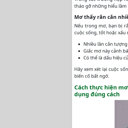
tháo gỡ những hiểu lầm 
Mơ thấy rắn cắn nhiề
Nếu trong mơ, bạn bị rắ
cuộc sống, tốt hoặc xấu 
Nhiều lần cắn tượng
Giấc mơ này cảnh bá
Có thể là dấu hiệu c
Hãy xem xét lại cuộc số
biến cố bất ngờ.
Cách thực hiện mơ 
dụng đúng cách