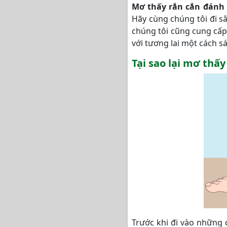
Mơ thấy rắn cắn đánh 
Hãy cùng chúng tôi đi s
chúng tôi cũng cung cấp
với tương lai một cách 
Tại sao lại mơ thấ
Trước khi đi vào những 