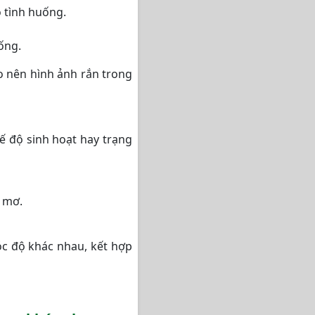
 tình huống.
ống.
o nên hình ảnh rắn trong
ế độ sinh hoạt hay trạng
g mơ.
óc độ khác nhau, kết hợp