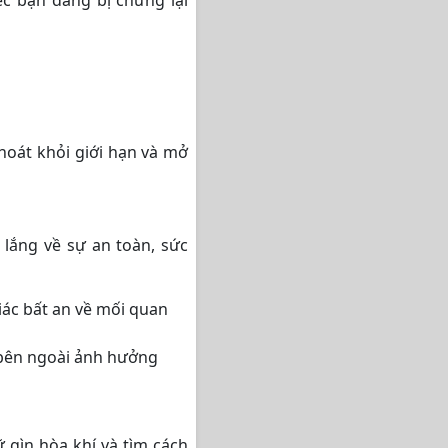
ệc bạn đang bị chững lại
hoát khỏi giới hạn và mở
 lắng về sự an toàn, sức
iác bất an về mối quan
a bên ngoài ảnh hưởng
 gìn hòa khí và tìm cách