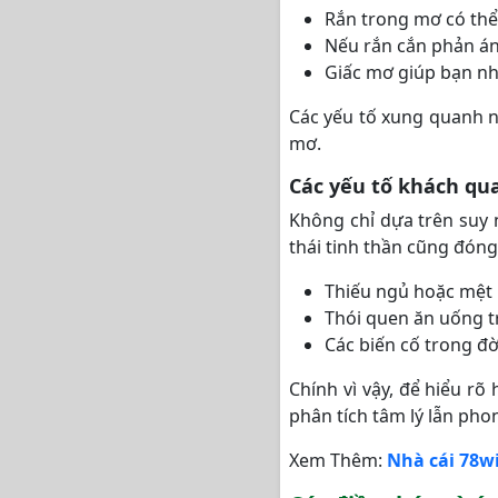
Rắn trong mơ có thể
Nếu rắn cắn phản án
Giấc mơ giúp bạn nh
Các yếu tố xung quanh n
mơ.
Các yếu tố khách q
Không chỉ dựa trên suy 
thái tinh thần cũng đóng 
Thiếu ngủ hoặc mệt 
Thói quen ăn uống t
Các biến cố trong đờ
Chính vì vậy, để hiểu r
phân tích tâm lý lẫn pho
Xem Thêm:
Nhà cái 78w