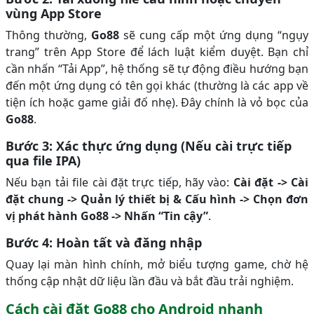
vùng App Store
Thông thường,
Go88
sẽ cung cấp một ứng dụng “ngụy
trang” trên App Store để lách luật kiểm duyệt. Bạn chỉ
cần nhấn “Tải App”, hệ thống sẽ tự động điều hướng bạn
đến một ứng dụng có tên gọi khác (thường là các app về
tiện ích hoặc game giải đố nhẹ). Đây chính là vỏ bọc của
Go88
.
Bước 3: Xác thực ứng dụng (Nếu cài trực tiếp
qua file IPA)
Nếu bạn tải file cài đặt trực tiếp, hãy vào:
Cài đặt -> Cài
đặt chung -> Quản lý thiết bị & Cấu hình -> Chọn đơn
vị phát hành Go88 -> Nhấn “Tin cậy”
.
Bước 4: Hoàn tất và đăng nhập
Quay lại màn hình chính, mở biểu tượng game, chờ hệ
thống cập nhật dữ liệu lần đầu và bắt đầu trải nghiệm.
Cách cài đặt Go88 cho Android nhanh