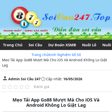
Trang Chủ
Soi Cầu
Dự Đoán XSMB
Nuôi Lô
Nuôi
Trang chủ
Kinh Nghiệm Xổ Số
Mẹo Tải App Go88 Mượt Mà Cho iOS Và Android Không Lo Giật
Lag
Admin Soi Cầu 247
Cập nhật:
16/05/2026
Đánh giá
Mẹo Tải App Go88 Mượt Mà Cho iOS Và
Android Không Lo Giật Lag