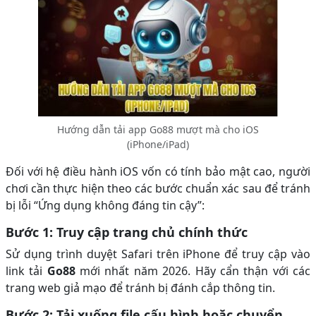
Hướng dẫn tải app Go88 mượt mà cho iOS
(iPhone/iPad)
Đối với hệ điều hành iOS vốn có tính bảo mật cao, người
chơi cần thực hiện theo các bước chuẩn xác sau để tránh
bị lỗi “Ứng dụng không đáng tin cậy”:
Bước 1: Truy cập trang chủ chính thức
Sử dụng trình duyệt Safari trên iPhone để truy cập vào
link tải
Go88
mới nhất năm 2026. Hãy cẩn thận với các
trang web giả mạo để tránh bị đánh cắp thông tin.
Bước 2: Tải xuống file cấu hình hoặc chuyển