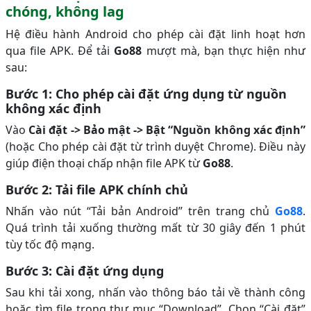
chóng, không lag
Hệ điều hành Android cho phép cài đặt linh hoạt hơn
qua file APK. Để tải
Go88
mượt mà, bạn thực hiện như
sau:
Bước 1: Cho phép cài đặt ứng dụng từ nguồn
không xác định
Vào
Cài đặt -> Bảo mật -> Bật “Nguồn không xác định”
(hoặc Cho phép cài đặt từ trình duyệt Chrome). Điều này
giúp điện thoại chấp nhận file APK từ
Go88
.
Bước 2: Tải file APK chính chủ
Nhấn vào nút “Tải bản Android” trên trang chủ
Go88
.
Quá trình tải xuống thường mất từ 30 giây đến 1 phút
tùy tốc độ mạng.
Bước 3: Cài đặt ứng dụng
Sau khi tải xong, nhấn vào thông báo tải về thành công
hoặc tìm file trong thư mục “Download”. Chọn “Cài đặt”