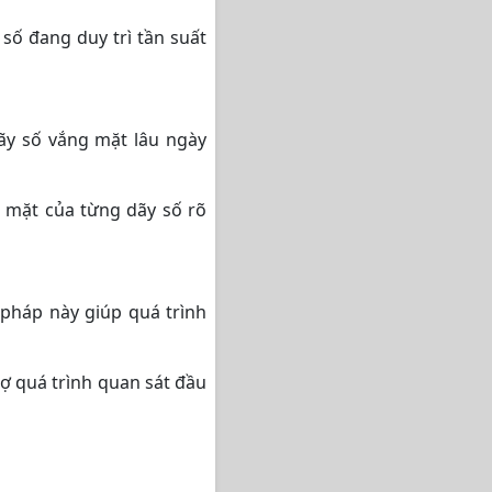
số đang duy trì tần suất
ãy số vắng mặt lâu ngày
g mặt của từng dãy số rõ
 pháp này giúp quá trình
ợ quá trình quan sát đầu