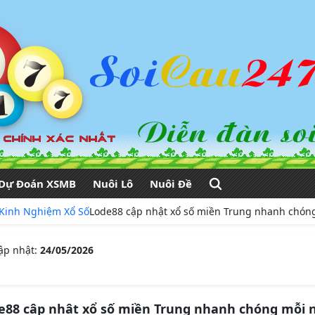
Dự Đoán XSMB
Nuôi Lô
Nuôi Đề
Kinh Nghiệm Xổ Số
Lode88 cập nhật xổ số miền Trung nhanh chón
ập nhật:
24/05/2026
á
e88 cập nhật xổ số miền Trung nhanh chóng mỗi 