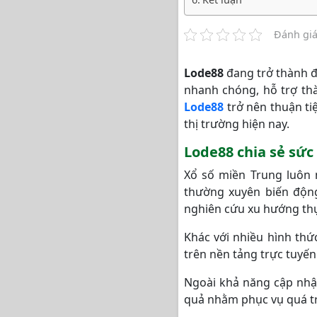
Đánh gi
Lode88
đang trở thành 
nhanh chóng, hỗ trợ thà
Lode88
trở nên thuận ti
thị trường hiện nay.
Lode88 chia sẻ sức
Xổ số miền Trung luôn 
thường xuyên biến động
nghiên cứu xu hướng thự
Khác với nhiều hình thức
trên nền tảng trực tuyế
Ngoài khả năng cập nhật
quả nhằm phục vụ quá tr