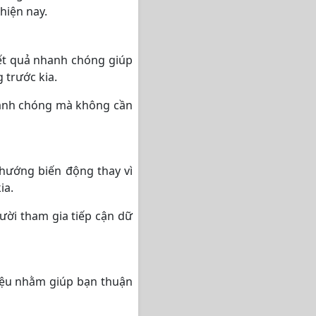
hiện nay.
kết quả nhanh chóng giúp
 trước kia.
nhanh chóng mà không cần
 hướng biến động thay vì
ia.
ười tham gia tiếp cận dữ
liệu nhằm giúp bạn thuận