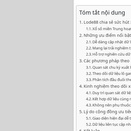
Tóm tắt nội dung
Lode88 chia sẻ sức hút
Xổ số miền Trung hoạt
Những ưu điểm nổi bật 
Dễ dàng cập nhật dữ l
Mang lại trải nghiệm 
Hỗ trợ nghiên cứu dữ 
Các phương pháp theo d
Quan sát chu kỳ xuất 
Theo dõi dữ liệu lô g
Phân tích đầu đuôi th
Kinh nghiệm theo dõi x
Duy trì quan sát dữ li
Kết hợp dữ liệu cùng 
Không nên phụ thuộc 
Lý do cộng đồng ưu tiê
Giao diện hiện đại dễ 
Dữ liệu liên tục cập 
Kết luận