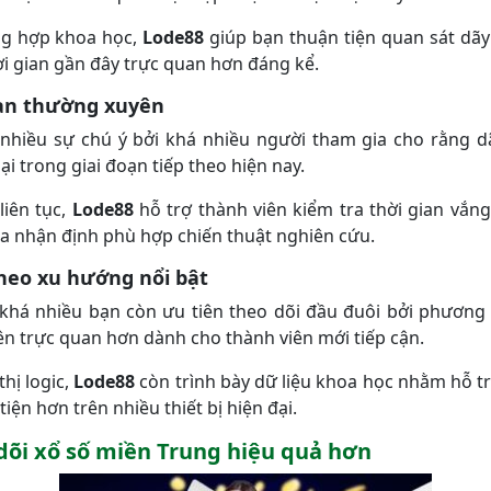
ng hợp khoa học,
Lode88
giúp bạn thuận tiện quan sát dãy 
ời gian gần đây trực quan hơn đáng kể.
gan thường xuyên
nhiều sự chú ý bởi khá nhiều người tham gia cho rằng d
ại trong giai đoạn tiếp theo hiện nay.
liên tục,
Lode88
hỗ trợ thành viên kiểm tra thời gian vắn
ra nhận định phù hợp chiến thuật nghiên cứu.
theo xu hướng nổi bật
 khá nhiều bạn còn ưu tiên theo dõi đầu đuôi bởi phương
ên trực quan hơn dành cho thành viên mới tiếp cận.
hị logic,
Lode88
còn trình bày dữ liệu khoa học nhằm hỗ tr
tiện hơn trên nhiều thiết bị hiện đại.
dõi xổ số miền Trung hiệu quả hơn