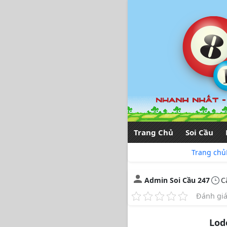
Trang Chủ
Soi Cầu
Trang chủ
Admin Soi Cầu 247
C
Đánh gi
Lod