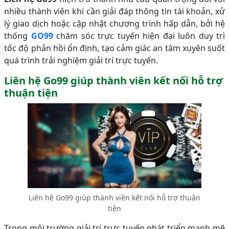
nhiều thành viên khi cần giải đáp thông tin tài khoản, xử
lý giao dịch hoặc cập nhật chương trình hấp dẫn, bởi hệ
thống
GO99
chăm sóc trực tuyến hiện đại luôn duy trì
tốc độ phản hồi ổn định, tạo cảm giác an tâm xuyên suốt
quá trình trải nghiệm giải trí trực tuyến.
Liên hệ Go99 giúp thành viên kết nối hỗ trợ
thuận tiện
Liên hệ Go99 giúp thành viên kết nối hỗ trợ thuận
tiện
Trong môi trường giải trí trực tuyến phát triển mạnh mẽ