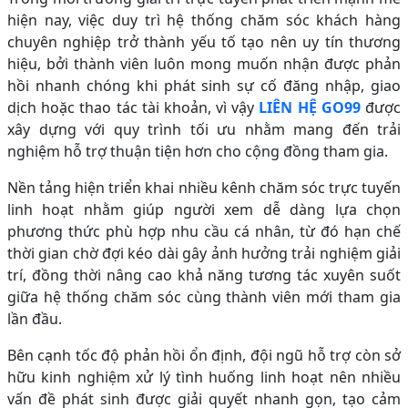
hiện nay, việc duy trì hệ thống chăm sóc khách hàng
chuyên nghiệp trở thành yếu tố tạo nên uy tín thương
hiệu, bởi thành viên luôn mong muốn nhận được phản
hồi nhanh chóng khi phát sinh sự cố đăng nhập, giao
dịch hoặc thao tác tài khoản, vì vậy
LIÊN HỆ GO99
được
xây dựng với quy trình tối ưu nhằm mang đến trải
nghiệm hỗ trợ thuận tiện hơn cho cộng đồng tham gia.
Nền tảng hiện triển khai nhiều kênh chăm sóc trực tuyến
linh hoạt nhằm giúp người xem dễ dàng lựa chọn
phương thức phù hợp nhu cầu cá nhân, từ đó hạn chế
thời gian chờ đợi kéo dài gây ảnh hưởng trải nghiệm giải
trí, đồng thời nâng cao khả năng tương tác xuyên suốt
giữa hệ thống chăm sóc cùng thành viên mới tham gia
lần đầu.
Bên cạnh tốc độ phản hồi ổn định, đội ngũ hỗ trợ còn sở
hữu kinh nghiệm xử lý tình huống linh hoạt nên nhiều
vấn đề phát sinh được giải quyết nhanh gọn, tạo cảm