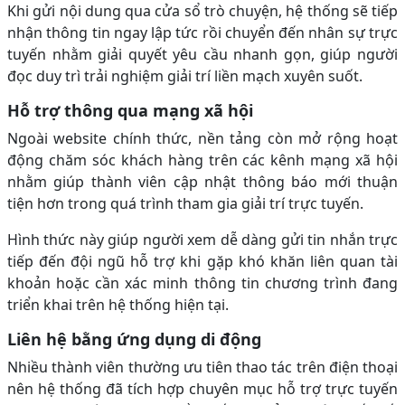
Khi gửi nội dung qua cửa sổ trò chuyện, hệ thống sẽ tiếp
nhận thông tin ngay lập tức rồi chuyển đến nhân sự trực
tuyến nhằm giải quyết yêu cầu nhanh gọn, giúp người
đọc duy trì trải nghiệm giải trí liền mạch xuyên suốt.
Hỗ trợ thông qua mạng xã hội
Ngoài website chính thức, nền tảng còn mở rộng hoạt
động chăm sóc khách hàng trên các kênh mạng xã hội
nhằm giúp thành viên cập nhật thông báo mới thuận
tiện hơn trong quá trình tham gia giải trí trực tuyến.
Hình thức này giúp người xem dễ dàng gửi tin nhắn trực
tiếp đến đội ngũ hỗ trợ khi gặp khó khăn liên quan tài
khoản hoặc cần xác minh thông tin chương trình đang
triển khai trên hệ thống hiện tại.
Liên hệ bằng ứng dụng di động
Nhiều thành viên thường ưu tiên thao tác trên điện thoại
nên hệ thống đã tích hợp chuyên mục hỗ trợ trực tuyến