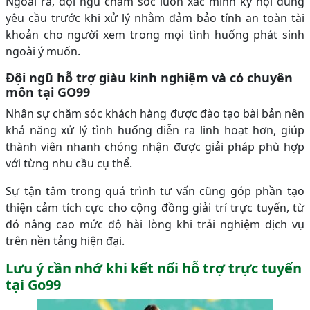
Ngoài ra, đội ngũ chăm sóc luôn xác minh kỹ nội dung
yêu cầu trước khi xử lý nhằm đảm bảo tính an toàn tài
khoản cho người xem trong mọi tình huống phát sinh
ngoài ý muốn.
Đội ngũ hỗ trợ giàu kinh nghiệm và có chuyên
môn tại GO99
Nhân sự chăm sóc khách hàng được đào tạo bài bản nên
khả năng xử lý tình huống diễn ra linh hoạt hơn, giúp
thành viên nhanh chóng nhận được giải pháp phù hợp
với từng nhu cầu cụ thể.
Sự tận tâm trong quá trình tư vấn cũng góp phần tạo
thiện cảm tích cực cho cộng đồng giải trí trực tuyến, từ
đó nâng cao mức độ hài lòng khi trải nghiệm dịch vụ
trên nền tảng hiện đại.
Lưu ý cần nhớ khi kết nối hỗ trợ trực tuyến
tại Go99