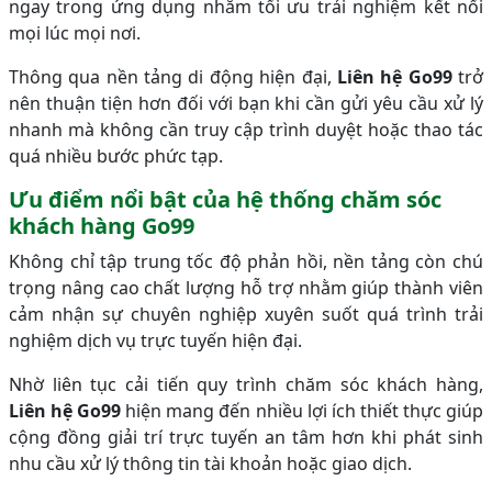
ngay trong ứng dụng nhằm tối ưu trải nghiệm kết nối
mọi lúc mọi nơi.
Thông qua nền tảng di động hiện đại,
Liên hệ Go99
trở
nên thuận tiện hơn đối với bạn khi cần gửi yêu cầu xử lý
nhanh mà không cần truy cập trình duyệt hoặc thao tác
quá nhiều bước phức tạp.
Ưu điểm nổi bật của hệ thống chăm sóc
khách hàng Go99
Không chỉ tập trung tốc độ phản hồi, nền tảng còn chú
trọng nâng cao chất lượng hỗ trợ nhằm giúp thành viên
cảm nhận sự chuyên nghiệp xuyên suốt quá trình trải
nghiệm dịch vụ trực tuyến hiện đại.
Nhờ liên tục cải tiến quy trình chăm sóc khách hàng,
Liên hệ Go99
hiện mang đến nhiều lợi ích thiết thực giúp
cộng đồng giải trí trực tuyến an tâm hơn khi phát sinh
nhu cầu xử lý thông tin tài khoản hoặc giao dịch.