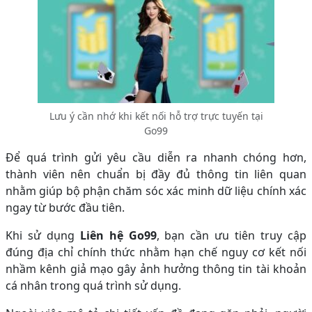
Lưu ý cần nhớ khi kết nối hỗ trợ trực tuyến tại
Go99
Để quá trình gửi yêu cầu diễn ra nhanh chóng hơn,
thành viên nên chuẩn bị đầy đủ thông tin liên quan
nhằm giúp bộ phận chăm sóc xác minh dữ liệu chính xác
ngay từ bước đầu tiên.
Khi sử dụng
Liên hệ Go99
, bạn cần ưu tiên truy cập
đúng địa chỉ chính thức nhằm hạn chế nguy cơ kết nối
nhầm kênh giả mạo gây ảnh hưởng thông tin tài khoản
cá nhân trong quá trình sử dụng.