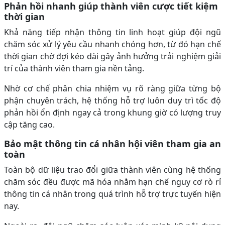
Phản hồi nhanh giúp thành viên cược tiết kiệm
thời gian
Khả năng tiếp nhận thông tin linh hoạt giúp đội ngũ
chăm sóc xử lý yêu cầu nhanh chóng hơn, từ đó hạn chế
thời gian chờ đợi kéo dài gây ảnh hưởng trải nghiệm giải
trí của thành viên tham gia nền tảng.
Nhờ cơ chế phân chia nhiệm vụ rõ ràng giữa từng bộ
phận chuyên trách, hệ thống hỗ trợ luôn duy trì tốc độ
phản hồi ổn định ngay cả trong khung giờ có lượng truy
cập tăng cao.
Bảo mật thông tin cá nhân hội viên tham gia an
toàn
Toàn bộ dữ liệu trao đổi giữa thành viên cùng hệ thống
chăm sóc đều được mã hóa nhằm hạn chế nguy cơ rò rỉ
thông tin cá nhân trong quá trình hỗ trợ trực tuyến hiện
nay.