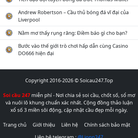
Andrew Robertson – Cầu thủ bóng đá vĩ đại của
Liverpool
Nằm mơ thấy rụng răng: Điềm báo gì cho bạn?
Bước vào thế giới trò chơi hấp dẫn cùng Casino
DO666 hiện đại
Copyright 2016-2026 © Soicau247.Top
Soi cầu 247
miễn phí - Nơi chia sẻ soi cầu, chốt số, sổ mơ
và nuôi lô khung chuẩn xác nhất. Cộng đồng thảo luận
xổ số 3 miền sôi động, cập nhật cầu đẹp mỗi ngày.
Trang chủ
Giới thiệu
Liên hệ
Chính sách bảo mật
Liên hệ telegram :
@Lionn247