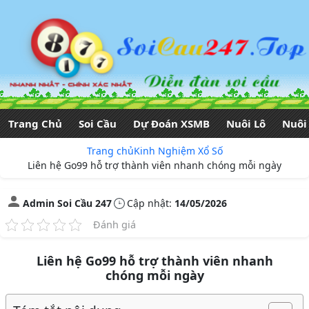
Trang Chủ
Soi Cầu
Dự Đoán XSMB
Nuôi Lô
Nuôi
Trang chủ
Kinh Nghiệm Xổ Số
Liên hệ Go99 hỗ trợ thành viên nhanh chóng mỗi ngày
Admin Soi Cầu 247
Cập nhật:
14/05/2026
Đánh giá
Liên hệ Go99 hỗ trợ thành viên nhanh
chóng mỗi ngày