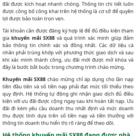
đãi được kích hoạt nhanh chóng. Thông tin chi tiết luôn
được công bố công khai trên hệ thống là cơ sở để quyền
lợi được bảo toàn trọn vẹn.
Tài khoản cần được đăng ký hợp lệ để đủ điều kiện tham
gia
khuyến mãi SX88
và quá trình xác minh giúp đảm
bảo thông tin chính xác và đồng nhất. Các dữ liệu cá
nhân phải trùng khớp với phương thức giao dịch và sau
khi xác minh thành công, ưu đãi mới được mở khóa và
đây là bước bắt buộc trong chương trình chào mừng.
Khuyến mãi SX88
chào mừng chỉ áp dụng cho lần nạp
tiền đầu tiên và số tiền nạp phải đạt mức tối thiểu theo
quy định. Hệ thống tự động ghi nhận giao dịch đủ điều
kiện với ưu đãi được cộng ngay sau khi hoàn tất nạp. Ưu
đãi đi kèm yêu cầu doanh thu nhất định và mức doanh
thu được tính dựa trên số tiền nạp và tiền thưởng với
thông tin doanh thu hiển thị rõ ràng để theo dõi.
Hệ thống khuyến mãi SX88 đang được nhà