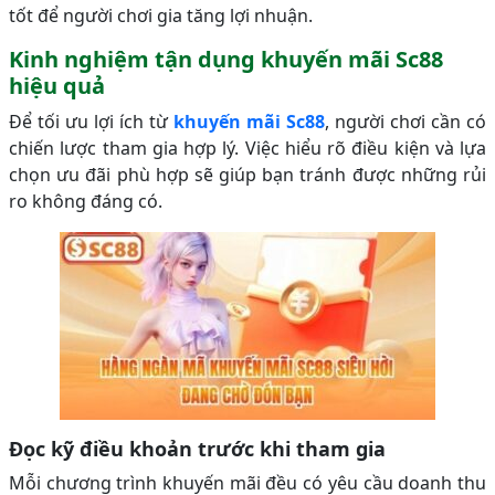
tốt để người chơi gia tăng lợi nhuận.
Kinh nghiệm tận dụng khuyến mãi Sc88
hiệu quả
Để tối ưu lợi ích từ
khuyến mãi Sc88
, người chơi cần có
chiến lược tham gia hợp lý. Việc hiểu rõ điều kiện và lựa
chọn ưu đãi phù hợp sẽ giúp bạn tránh được những rủi
ro không đáng có.
Đọc kỹ điều khoản trước khi tham gia
Mỗi chương trình khuyến mãi đều có yêu cầu doanh thu