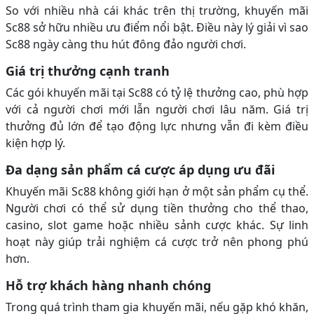
So với nhiều nhà cái khác trên thị trường, khuyến mãi
Sc88 sở hữu nhiều ưu điểm nổi bật. Điều này lý giải vì sao
Sc88 ngày càng thu hút đông đảo người chơi.
Giá trị thưởng cạnh tranh
Các gói khuyến mãi tại Sc88 có tỷ lệ thưởng cao, phù hợp
với cả người chơi mới lẫn người chơi lâu năm. Giá trị
thưởng đủ lớn để tạo động lực nhưng vẫn đi kèm điều
kiện hợp lý.
Đa dạng sản phẩm cá cược áp dụng ưu đãi
Khuyến mãi Sc88 không giới hạn ở một sản phẩm cụ thể.
Người chơi có thể sử dụng tiền thưởng cho thể thao,
casino, slot game hoặc nhiều sảnh cược khác. Sự linh
hoạt này giúp trải nghiệm cá cược trở nên phong phú
hơn.
Hỗ trợ khách hàng nhanh chóng
Trong quá trình tham gia khuyến mãi, nếu gặp khó khăn,