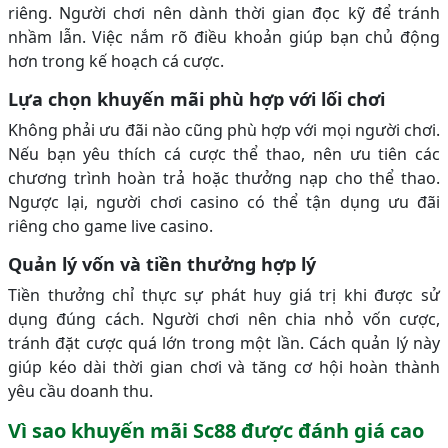
riêng. Người chơi nên dành thời gian đọc kỹ để tránh
nhầm lẫn. Việc nắm rõ điều khoản giúp bạn chủ động
hơn trong kế hoạch cá cược.
Lựa chọn khuyến mãi phù hợp với lối chơi
Không phải ưu đãi nào cũng phù hợp với mọi người chơi.
Nếu bạn yêu thích cá cược thể thao, nên ưu tiên các
chương trình hoàn trả hoặc thưởng nạp cho thể thao.
Ngược lại, người chơi casino có thể tận dụng ưu đãi
riêng cho game live casino.
Quản lý vốn và tiền thưởng hợp lý
Tiền thưởng chỉ thực sự phát huy giá trị khi được sử
dụng đúng cách. Người chơi nên chia nhỏ vốn cược,
tránh đặt cược quá lớn trong một lần. Cách quản lý này
giúp kéo dài thời gian chơi và tăng cơ hội hoàn thành
yêu cầu doanh thu.
Vì sao khuyến mãi Sc88 được đánh giá cao