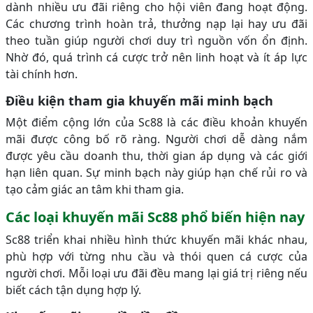
dành nhiều ưu đãi riêng cho hội viên đang hoạt động.
Các chương trình hoàn trả, thưởng nạp lại hay ưu đãi
theo tuần giúp người chơi duy trì nguồn vốn ổn định.
Nhờ đó, quá trình cá cược trở nên linh hoạt và ít áp lực
tài chính hơn.
Điều kiện tham gia khuyến mãi minh bạch
Một điểm cộng lớn của Sc88 là các điều khoản khuyến
mãi được công bố rõ ràng. Người chơi dễ dàng nắm
được yêu cầu doanh thu, thời gian áp dụng và các giới
hạn liên quan. Sự minh bạch này giúp hạn chế rủi ro và
tạo cảm giác an tâm khi tham gia.
Các loại khuyến mãi Sc88 phổ biến hiện nay
Sc88 triển khai nhiều hình thức khuyến mãi khác nhau,
phù hợp với từng nhu cầu và thói quen cá cược của
người chơi. Mỗi loại ưu đãi đều mang lại giá trị riêng nếu
biết cách tận dụng hợp lý.