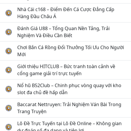
Nhà Cái c168 – Điểm Đến Cá Cược Đẳng Cấp
Hàng Đầu Châu Á
Đánh Giá U88 – Tổng Quan Nền Tảng, Trải
Nghiệm Và Điều Cần Biết
Chơi Bắn Cá Rồng Đổi Thưởng Tối Ưu Cho Người
Mới
Giới thiệu HITCLUB – Bức tranh toàn cảnh về
cổng game giải trí trực tuyến
Nổ hũ B52Club – Chinh phục vòng quay với kho
slot đa chủ đề hấp dẫn
Baccarat Nettruyen: Trải Nghiệm Ván Bài Trong
Trang Truyện
Lô Đề Trực Tuyến tại Lô Đề Online – Không gian
dự đoán số đa dạng và tiện lợi