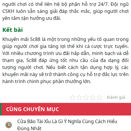
người chơi có thể liên hệ bộ phận hỗ trợ 24/7. Đội ngũ
CSKH luôn sẵn sàng giải đáp thắc mắc, giúp người chơi
yên tâm tận hưởng ưu đãi.
Kết bài
Khuyến mãi Sc88 là một trong những yếu tố quan trọng
giúp người chơi gia tăng lợi thế khi cá cược trực tuyến.
Với nhiều chương trình ưu đãi hấp dẫn, minh bạch và dễ
tham gia, Sc88 đáp ứng tốt nhu cầu của đa dạng đối
tượng người chơi. Nếu biết cách tận dụng hợp lý, các
khuyến mãi này sẽ trở thành công cụ hỗ trợ đắc lực trên
hành trình chinh phục phần thưởng lớn.
Đánh giá
CÙNG CHUYÊN MỤC
Cửa Bão Tài Xỉu Là Gì Ý Nghĩa Cùng Cách Hiểu
Đúng Nhất