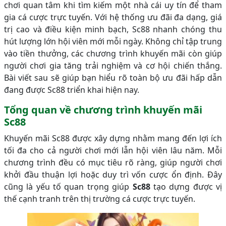
chơi quan tâm khi tìm kiếm một nhà cái uy tín để tham
gia cá cược trực tuyến. Với hệ thống ưu đãi đa dạng, giá
trị cao và điều kiện minh bạch, Sc88 nhanh chóng thu
hút lượng lớn hội viên mới mỗi ngày. Không chỉ tập trung
vào tiền thưởng, các chương trình khuyến mãi còn giúp
người chơi gia tăng trải nghiệm và cơ hội chiến thắng.
Bài viết sau sẽ giúp bạn hiểu rõ toàn bộ ưu đãi hấp dẫn
đang được Sc88 triển khai hiện nay.
Tổng quan về chương trình khuyến mãi
Sc88
Khuyến mãi Sc88 được xây dựng nhằm mang đến lợi ích
tối đa cho cả người chơi mới lẫn hội viên lâu năm. Mỗi
chương trình đều có mục tiêu rõ ràng, giúp người chơi
khởi đầu thuận lợi hoặc duy trì vốn cược ổn định. Đây
cũng là yếu tố quan trọng giúp
Sc88
tạo dựng được vị
thế cạnh tranh trên thị trường cá cược trực tuyến.