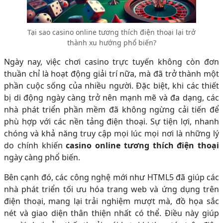
Tại sao casino online tương thích điện thoại lại trở
thành xu hướng phổ biến?
Ngày nay, việc chơi casino trực tuyến không còn đơn
thuần chỉ là hoạt động giải trí nữa, mà đã trở thành một
phần cuộc sống của nhiều người. Đặc biệt, khi các thiết
bị di động ngày càng trở nên mạnh mẽ và đa dạng, các
nhà phát triển phần mềm đã không ngừng cải tiến để
phù hợp với các nền tảng điện thoại. Sự tiện lợi, nhanh
chóng và khả năng truy cập mọi lúc mọi nơi là những lý
do chính khiến
casino online tương thích điện thoại
ngày càng phổ biến.
Bên cạnh đó, các công nghệ mới như HTML5 đã giúp các
nhà phát triển tối ưu hóa trang web và ứng dụng trên
điện thoại, mang lại trải nghiệm mượt mà, đồ họa sắc
nét và giao diện thân thiện nhất có thể. Điều này giúp