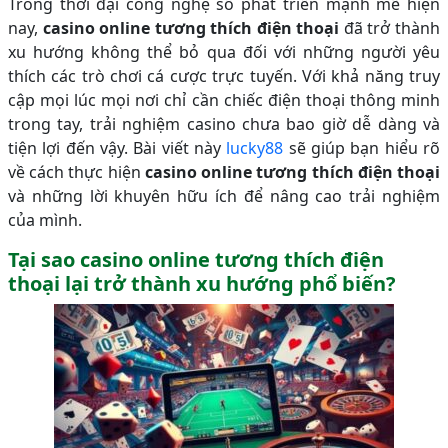
Trong thời đại công nghệ số phát triển mạnh mẽ hiện
nay,
casino online tương thích điện thoại
đã trở thành
xu hướng không thể bỏ qua đối với những người yêu
thích các trò chơi cá cược trực tuyến. Với khả năng truy
cập mọi lúc mọi nơi chỉ cần chiếc điện thoại thông minh
trong tay, trải nghiệm casino chưa bao giờ dễ dàng và
tiện lợi đến vậy. Bài viết này
lucky88
sẽ giúp bạn hiểu rõ
về cách thực hiện
casino online tương thích điện thoại
và những lời khuyên hữu ích để nâng cao trải nghiệm
của mình.
Tại sao casino online tương thích điện
thoại lại trở thành xu hướng phổ biến?