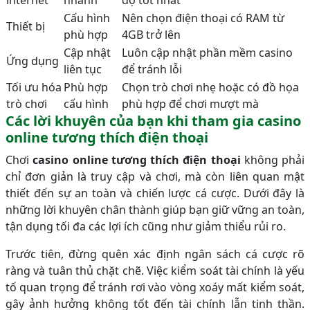
internet
nhanh
độ tốt nhất
Cấu hình
Nên chọn điện thoại có RAM từ
Thiết bị
phù hợp
4GB trở lên
Cập nhật
Luôn cập nhật phần mềm casino
Ứng dụng
liên tục
để tránh lỗi
Tối ưu hóa
Phù hợp
Chọn trò chơi nhẹ hoặc có đồ họa
trò chơi
cấu hình
phù hợp để chơi mượt mà
Các lời khuyên của bạn khi tham gia casino
online tương thích điện thoại
Chơi
casino online tương thích điện thoại
không phải
chỉ đơn giản là truy cập và chơi, mà còn liên quan mật
thiết đến sự an toàn và chiến lược cá cược. Dưới đây là
những lời khuyên chân thành giúp bạn giữ vững an toàn,
tận dụng tối đa các lợi ích cũng như giảm thiểu rủi ro.
Trước tiên, đừng quên xác định ngân sách cá cược rõ
ràng và tuân thủ chặt chẽ. Việc kiểm soát tài chính là yếu
tố quan trọng để tránh rơi vào vòng xoáy mất kiểm soát,
gây ảnh hưởng không tốt đến tài chính lẫn tinh thần.