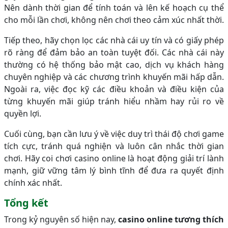
Nên dành thời gian để tính toán và lên kế hoạch cụ thể
cho mỗi lần chơi, không nên chơi theo cảm xúc nhất thời.
Tiếp theo, hãy chọn lọc các nhà cái uy tín và có giấy phép
rõ ràng để đảm bảo an toàn tuyệt đối. Các nhà cái này
thường có hệ thống bảo mật cao, dịch vụ khách hàng
chuyên nghiệp và các chương trình khuyến mãi hấp dẫn.
Ngoài ra, việc đọc kỹ các điều khoản và điều kiện của
từng khuyến mãi giúp tránh hiểu nhầm hay rủi ro về
quyền lợi.
Cuối cùng, bạn cần lưu ý về việc duy trì thái độ chơi game
tích cực, tránh quá nghiện và luôn cân nhắc thời gian
chơi. Hãy coi chơi casino online là hoạt động giải trí lành
mạnh, giữ vững tâm lý bình tĩnh để đưa ra quyết định
chính xác nhất.
Tổng kết
Trong kỷ nguyên số hiện nay,
casino online tương thích