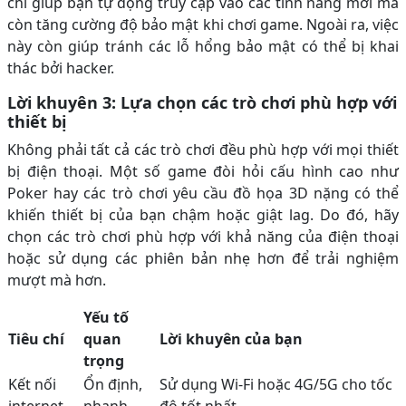
chỉ giúp bạn tự động truy cập vào các tính năng mới mà
còn tăng cường độ bảo mật khi chơi game. Ngoài ra, việc
này còn giúp tránh các lỗ hổng bảo mật có thể bị khai
thác bởi hacker.
Lời khuyên 3: Lựa chọn các trò chơi phù hợp với
thiết bị
Không phải tất cả các trò chơi đều phù hợp với mọi thiết
bị điện thoại. Một số game đòi hỏi cấu hình cao như
Poker hay các trò chơi yêu cầu đồ họa 3D nặng có thể
khiến thiết bị của bạn chậm hoặc giật lag. Do đó, hãy
chọn các trò chơi phù hợp với khả năng của điện thoại
hoặc sử dụng các phiên bản nhẹ hơn để trải nghiệm
mượt mà hơn.
Yếu tố
Tiêu chí
quan
Lời khuyên của bạn
trọng
Kết nối
Ổn định,
Sử dụng Wi-Fi hoặc 4G/5G cho tốc