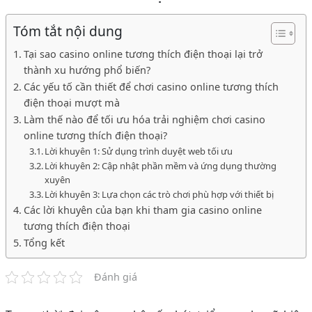
Tóm tắt nội dung
Tại sao casino online tương thích điện thoại lại trở
thành xu hướng phổ biến?
Các yếu tố cần thiết để chơi casino online tương thích
điện thoại mượt mà
Làm thế nào để tối ưu hóa trải nghiệm chơi casino
online tương thích điện thoại?
Lời khuyên 1: Sử dụng trình duyệt web tối ưu
Lời khuyên 2: Cập nhật phần mềm và ứng dụng thường
xuyên
Lời khuyên 3: Lựa chọn các trò chơi phù hợp với thiết bị
Các lời khuyên của bạn khi tham gia casino online
tương thích điện thoại
Tổng kết
Đánh giá