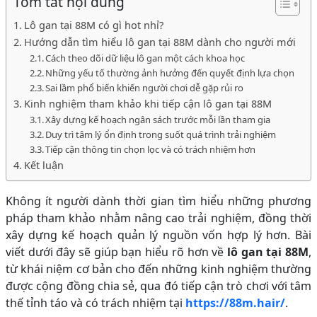
Tóm tắt nội dung
Lô gan tại 88M có gì hot nhỉ?
Hướng dẫn tìm hiểu lô gan tại 88M dành cho người mới
Cách theo dõi dữ liệu lô gan một cách khoa học
Những yếu tố thường ảnh hưởng đến quyết định lựa chọn
Sai lầm phổ biến khiến người chơi dễ gặp rủi ro
Kinh nghiệm tham khảo khi tiếp cận lô gan tại 88M
Xây dựng kế hoạch ngân sách trước mỗi lần tham gia
Duy trì tâm lý ổn định trong suốt quá trình trải nghiệm
Tiếp cận thông tin chọn lọc và có trách nhiệm hơn
Kết luận
Không ít người dành thời gian tìm hiểu những phương
pháp tham khảo nhằm nâng cao trải nghiệm, đồng thời
xây dựng kế hoạch quản lý nguồn vốn hợp lý hơn. Bài
viết dưới đây sẽ giúp bạn hiểu rõ hơn về
lô gan tại 88M
,
từ khái niệm cơ bản cho đến những kinh nghiệm thường
được cộng đồng chia sẻ, qua đó tiếp cận trò chơi với tâm
thế tỉnh táo và có trách nhiệm tại
https://88m.hair/
.