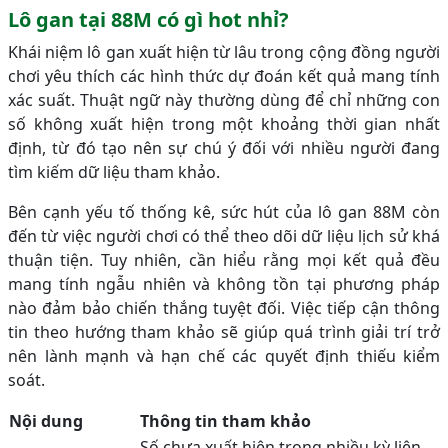
Lô gan tại 88M có gì hot nhỉ?
Khái niệm lô gan xuất hiện từ lâu trong cộng đồng người
chơi yêu thích các hình thức dự đoán kết quả mang tính
xác suất. Thuật ngữ này thường dùng để chỉ những con
số không xuất hiện trong một khoảng thời gian nhất
định, từ đó tạo nên sự chú ý đối với nhiều người đang
tìm kiếm dữ liệu tham khảo.
Bên cạnh yếu tố thống kê, sức hút của lô gan 88M còn
đến từ việc người chơi có thể theo dõi dữ liệu lịch sử khá
thuận tiện. Tuy nhiên, cần hiểu rằng mọi kết quả đều
mang tính ngẫu nhiên và không tồn tại phương pháp
nào đảm bảo chiến thắng tuyệt đối. Việc tiếp cận thông
tin theo hướng tham khảo sẽ giúp quá trình giải trí trở
nên lành mạnh và hạn chế các quyết định thiếu kiểm
soát.
Nội dung
Thông tin tham khảo
Số chưa xuất hiện trong nhiều kỳ liên