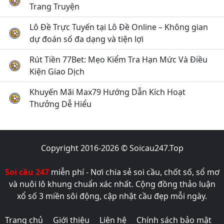
Trang Truyện
Lô Đề Trực Tuyến tại Lô Đề Online – Không gian
dự đoán số đa dạng và tiện lợi
Rút Tiền 77Bet: Mẹo Kiểm Tra Hạn Mức Và Điều
Kiện Giao Dịch
Khuyến Mãi Max79 Hướng Dẫn Kích Hoạt
Thưởng Dễ Hiểu
Copyright 2016-2026 © Soicau247.Top
Soi cầu 247
miễn phí - Nơi chia sẻ soi cầu, chốt số, sổ mơ
và nuôi lô khung chuẩn xác nhất. Cộng đồng thảo luận
xổ số 3 miền sôi động, cập nhật cầu đẹp mỗi ngày.
Trang chủ
Giới thiệu
Liên hệ
Chính sách bảo mật