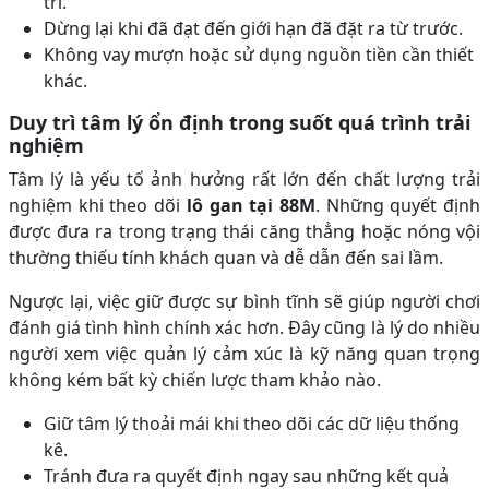
trí.
Dừng lại khi đã đạt đến giới hạn đã đặt ra từ trước.
Không vay mượn hoặc sử dụng nguồn tiền cần thiết
khác.
Duy trì tâm lý ổn định trong suốt quá trình trải
nghiệm
Tâm lý là yếu tố ảnh hưởng rất lớn đến chất lượng trải
nghiệm khi theo dõi
lô gan tại 88M
. Những quyết định
được đưa ra trong trạng thái căng thẳng hoặc nóng vội
thường thiếu tính khách quan và dễ dẫn đến sai lầm.
Ngược lại, việc giữ được sự bình tĩnh sẽ giúp người chơi
đánh giá tình hình chính xác hơn. Đây cũng là lý do nhiều
người xem việc quản lý cảm xúc là kỹ năng quan trọng
không kém bất kỳ chiến lược tham khảo nào.
Giữ tâm lý thoải mái khi theo dõi các dữ liệu thống
kê.
Tránh đưa ra quyết định ngay sau những kết quả