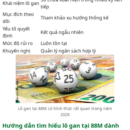
Khái niệm lô gan
tiếp
Mục đích theo
Tham khảo xu hướng thống kê
dõi
Yếu tố quyết
Kết quả ngẫu nhiên
định
Mức độ rủi ro
Luôn tồn tại
Khuyến nghị
Quản lý ngân sách hợp lý
Lô gan tại 88M có hình thức rất quan trọng năm
2026
Hướng dẫn tìm hiểu lô gan tại 88M dành