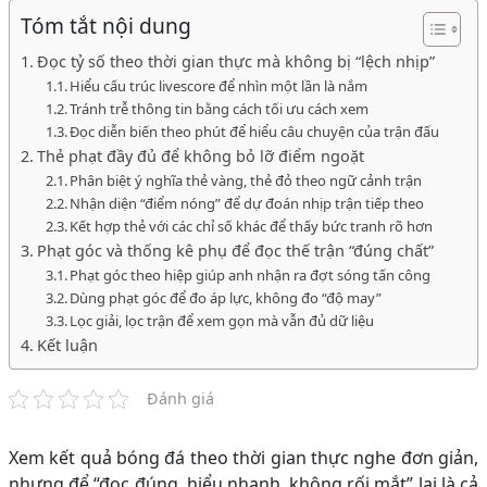
Tóm tắt nội dung
Đọc tỷ số theo thời gian thực mà không bị “lệch nhịp”
Hiểu cấu trúc livescore để nhìn một lần là nắm
Tránh trễ thông tin bằng cách tối ưu cách xem
Đọc diễn biến theo phút để hiểu câu chuyện của trận đấu
Thẻ phạt đầy đủ để không bỏ lỡ điểm ngoặt
Phân biệt ý nghĩa thẻ vàng, thẻ đỏ theo ngữ cảnh trận
Nhận diện “điểm nóng” để dự đoán nhịp trận tiếp theo
Kết hợp thẻ với các chỉ số khác để thấy bức tranh rõ hơn
Phạt góc và thống kê phụ để đọc thế trận “đúng chất”
Phạt góc theo hiệp giúp anh nhận ra đợt sóng tấn công
Dùng phạt góc để đo áp lực, không đo “độ may”
Lọc giải, lọc trận để xem gọn mà vẫn đủ dữ liệu
Kết luận
Đánh giá
Xem kết quả bóng đá theo thời gian thực nghe đơn giản,
nhưng để “đọc đúng, hiểu nhanh, không rối mắt” lại là cả