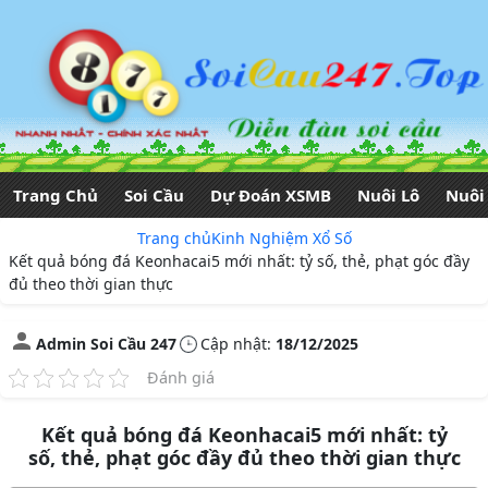
Trang Chủ
Soi Cầu
Dự Đoán XSMB
Nuôi Lô
Nuôi
Trang chủ
Kinh Nghiệm Xổ Số
Kết quả bóng đá Keonhacai5 mới nhất: tỷ số, thẻ, phạt góc đầy
đủ theo thời gian thực
Admin Soi Cầu 247
Cập nhật:
18/12/2025
Đánh giá
Kết quả bóng đá Keonhacai5 mới nhất: tỷ
số, thẻ, phạt góc đầy đủ theo thời gian thực