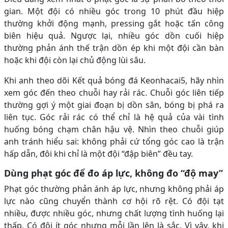
gian. Một đội có nhiều góc trong 10 phút đầu hiệp
thường khởi động mạnh, pressing gắt hoặc tấn công
biên hiệu quả. Ngược lại, nhiều góc dồn cuối hiệp
thường phản ánh thế trận dồn ép khi một đội cần bàn
hoặc khi đội còn lại chủ động lùi sâu.
Khi anh theo dõi Kết quả bóng đá Keonhacai5, hãy nhìn
xem góc đến theo chuỗi hay rải rác. Chuỗi góc liên tiếp
thường gợi ý một giai đoạn bị dồn sân, bóng bị phá ra
liên tục. Góc rải rác có thể chỉ là hệ quả của vài tình
huống bóng chạm chân hậu vệ. Nhìn theo chuỗi giúp
anh tránh hiểu sai: không phải cứ tổng góc cao là trận
hấp dẫn, đôi khi chỉ là một đội “đập biên” đều tay.
Dùng phạt góc để đo áp lực, không đo “độ may”
Phạt góc thường phản ánh áp lực, nhưng không phải áp
lực nào cũng chuyển thành cơ hội rõ rệt. Có đội tạt
nhiều, được nhiều góc, nhưng chất lượng tình huống lại
thấp. Có đội ít góc nhưng mỗi lần lên là sắc. Vì vậy, khi