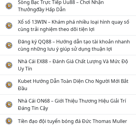
Sòng Bạc Trực Tiếp Uu88 – Chơi Nhận
Thưởngđầy Hấp Dẫn
Xổ số 13WIN – Khám phá nhiều loại hình quay số
cùng trải nghiệm theo dõi tiện lợi
Đăng ký QQ88 – Hướng dẫn tạo tài khoản nhanh
cùng những lưu ý giúp sử dụng thuận lợi
Nhà Cái EX88 – Đánh Giá Chất Lượng Và Mức Độ
Uy Tín
Kubet Hướng Dẫn Toàn Diện Cho Người Mới Bắt
Đầu
Nhà Cái ON68 – Giới Thiệu Thương Hiệu Giải Trí
Đáng Tin Cậy
Tiền đạo đội tuyển bóng đá Đức Thomas Muller