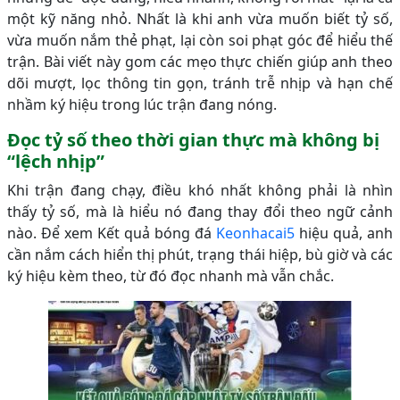
một kỹ năng nhỏ. Nhất là khi anh vừa muốn biết tỷ số,
vừa muốn nắm thẻ phạt, lại còn soi phạt góc để hiểu thế
trận. Bài viết này gom các mẹo thực chiến giúp anh theo
dõi mượt, lọc thông tin gọn, tránh trễ nhịp và hạn chế
nhầm ký hiệu trong lúc trận đang nóng.
Đọc tỷ số theo thời gian thực mà không bị
“lệch nhịp”
Khi trận đang chạy, điều khó nhất không phải là nhìn
thấy tỷ số, mà là hiểu nó đang thay đổi theo ngữ cảnh
nào. Để xem Kết quả bóng đá
Keonhacai5
hiệu quả, anh
cần nắm cách hiển thị phút, trạng thái hiệp, bù giờ và các
ký hiệu kèm theo, từ đó đọc nhanh mà vẫn chắc.