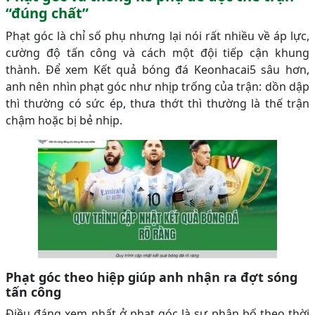
“đúng chất”
Phạt góc là chỉ số phụ nhưng lại nói rất nhiều về áp lực,
cường độ tấn công và cách một đội tiếp cận khung
thành. Để xem Kết quả bóng đá Keonhacai5 sâu hơn,
anh nên nhìn phạt góc như nhịp trống của trận: dồn dập
thì thường có sức ép, thưa thớt thì thường là thế trận
chậm hoặc bị bẻ nhịp.
Phạt góc theo hiệp giúp anh nhận ra đợt sóng
tấn công
Điều đáng xem nhất ở phạt góc là sự phân bố theo thời