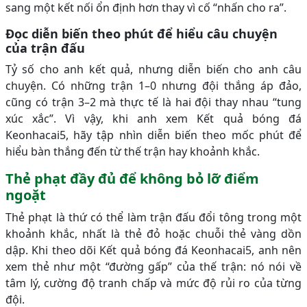
sang một kết nối ổn định hơn thay vì cố “nhấn cho ra”.
Đọc diễn biến theo phút để hiểu câu chuyện
của trận đấu
Tỷ số cho anh kết quả, nhưng diễn biến cho anh câu
chuyện. Có những trận 1–0 nhưng đội thắng áp đảo,
cũng có trận 3–2 mà thực tế là hai đội thay nhau “tung
xúc xắc”. Vì vậy, khi anh xem Kết quả bóng đá
Keonhacai5, hãy tập nhìn diễn biến theo mốc phút để
hiểu bàn thắng đến từ thế trận hay khoảnh khắc.
Thẻ phạt đầy đủ để không bỏ lỡ điểm
ngoặt
Thẻ phạt là thứ có thể làm trận đấu đổi tông trong một
khoảnh khắc, nhất là thẻ đỏ hoặc chuỗi thẻ vàng dồn
dập. Khi theo dõi Kết quả bóng đá Keonhacai5, anh nên
xem thẻ như một “đường gấp” của thế trận: nó nói về
tâm lý, cường độ tranh chấp và mức độ rủi ro của từng
đội.