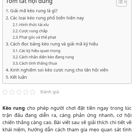
Tóm tắt nội dung
Giải mã kèo rung là gì?
Các loại kèo rung phổ biến hiện nay
Hình thức tài xỉu
Cược rung chấp
Phạt góc và thẻ phạt
Cách đọc bảng kèo rung và giải mã ký hiệu
Các ký hiệu quan trọng
Cách nhận diện kèo đang rung
Cách tính thắng thua
Kinh nghiệm soi kèo cược rung cho tân hội viên
Kết luận
Đánh giá
Kèo rung
cho phép người chơi đặt tiền ngay trong lúc
trận đấu đang diễn ra, càng phản ứng nhanh, cơ hội
chiến thắng càng cao. Bài viết sau sẽ giải thích chi tiết về
khái niệm, hướng dẫn cách tham gia mẹo quan sát tình