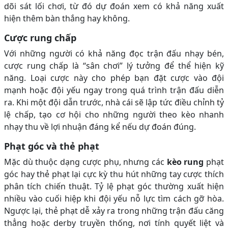
dõi sát lối chơi, từ đó dự đoán xem có khả năng xuất
hiện thêm bàn thắng hay không.
Cược rung chấp
Với những người có khả năng đọc trận đấu nhạy bén,
cược rung chấp là “sân chơi” lý tưởng để thể hiện kỹ
năng. Loại cược này cho phép bạn đặt cược vào đội
mạnh hoặc đội yếu ngay trong quá trình trận đấu diễn
ra. Khi một đội dẫn trước, nhà cái sẽ lập tức điều chỉnh tỷ
lệ chấp, tạo cơ hội cho những người theo kèo nhanh
nhạy thu về lợi nhuận đáng kể nếu dự đoán đúng.
Phạt góc và thẻ phạt
Mặc dù thuộc dạng cược phụ, nhưng các
kèo rung
phạt
góc hay thẻ phạt lại cực kỳ thu hút những tay cược thích
phân tích chiến thuật. Tỷ lệ phạt góc thường xuất hiện
nhiều vào cuối hiệp khi đội yếu nỗ lực tìm cách gỡ hòa.
Ngược lại, thẻ phạt dễ xảy ra trong những trận đấu căng
thẳng hoặc derby truyền thống, nơi tính quyết liệt và