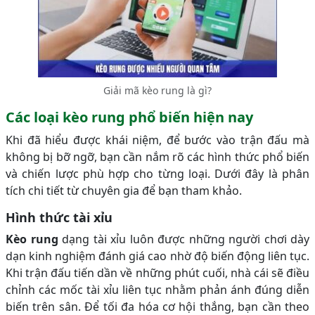
Giải mã kèo rung là gì?
Các loại kèo rung phổ biến hiện nay
Khi đã hiểu được khái niệm, để bước vào trận đấu mà
không bị bỡ ngỡ, bạn cần nắm rõ các hình thức phổ biến
và chiến lược phù hợp cho từng loại. Dưới đây là phân
tích chi tiết từ chuyên gia để bạn tham khảo.
Hình thức tài xỉu
Kèo rung
dạng tài xỉu luôn được những người chơi dày
dạn kinh nghiệm đánh giá cao nhờ độ biến động liên tục.
Khi trận đấu tiến dần về những phút cuối, nhà cái sẽ điều
chỉnh các mốc tài xỉu liên tục nhằm phản ánh đúng diễn
biến trên sân. Để tối đa hóa cơ hội thắng, bạn cần theo