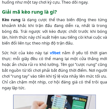
huống như một tay chơi kỳ cựu. Theo dõi ngay.
Giải mã kèo rung là gì?
Kèo rung
là dạng cược thể thao biến động theo từng
khoảnh khắc khi trận đấu đang diễn ra, nhất là trong
bóng đá. Trái ngược với kèo được chốt trước khi bóng
lăn, hình thức này chỉ xuất hiện sau tiếng còi khai cuộc và
biến đổi liên tục theo nhịp độ trận đấu.
Sức hút của kèo này tại
v9bet
nằm ở yếu tố thời gian
thực: mỗi giây đều có thể mang lại một cửa thắng mới
hoặc ẩn chứa rủi ro khó lường. Tên gọi “cược rung” cũng
bắt nguồn từ lối chơi phải bắt đúng thời điểm. Nơi người
chơi “rung tay” vào tiền khi tỷ lệ vừa nhảy lên mức tối ưu.
Chỉ cần chậm một nhịp, cơ hội đáng giá có thể trôi qua
ngay lập tức.