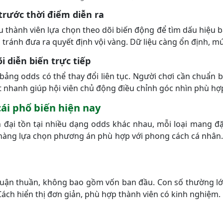
trước thời điểm diễn ra
ều thành viên lựa chọn theo dõi biến động để tìm dấu hiệu
, tránh đưa ra quyết định vội vàng. Dữ liệu càng ổn định, m
i diễn biến trực tiếp
 bảng odds có thể thay đổi liên tục. Người chơi cần chuẩn bị
ắt nhanh giúp hội viên chủ động điều chỉnh góc nhìn phù hợ
ái phổ biến hiện nay
n đại tồn tại nhiều dạng odds khác nhau, mỗi loại mang đặ
 hàng lựa chọn phương án phù hợp với phong cách cá nhân
huận thuần, không bao gồm vốn ban đầu. Con số thường lớn
Cách hiển thị đơn giản, phù hợp thành viên có kinh nghiệm.