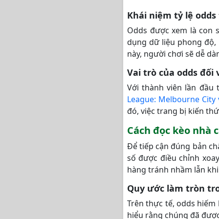
Khái niệm tỷ lệ odds
Odds được xem là con s
dụng dữ liệu phong độ, 
này, người chơi sẽ dễ dà
Vai trò của odds đối
Với thành viên lần đầu
League: Melbourne City 
đó, việc trang bị kiến th
Cách đọc kèo nhà 
Để tiếp cận đúng bản ch
số được điều chỉnh xoa
hàng tránh nhầm lẫn khi t
Quy ước làm tròn tro
Trên thực tế, odds hiếm 
hiểu rằng chúng đã được 