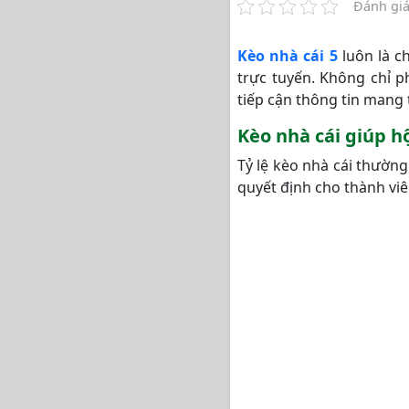
Đánh gi
Kèo nhà cái 5
luôn là c
trực tuyến. Không chỉ 
tiếp cận thông tin mang 
Kèo nhà cái giúp hộ
Tỷ lệ kèo nhà cái thườn
quyết định cho thành viê