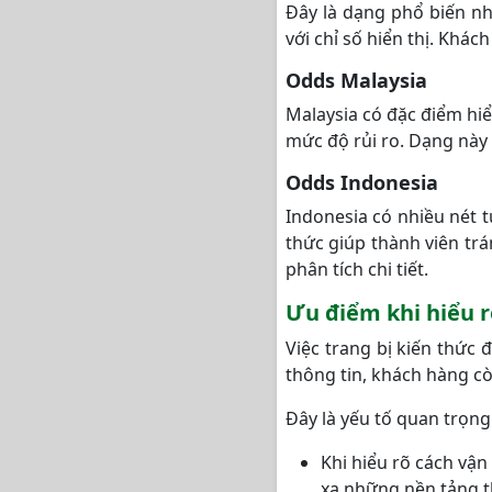
Đây là dạng phổ biến n
với chỉ số hiển thị. Khá
Odds Malaysia
Malaysia có đặc điểm hiể
mức độ rủi ro. Dạng này 
Odds Indonesia
Indonesia có nhiều nét
thức giúp thành viên tr
phân tích chi tiết.
Ưu điểm khi hiểu r
Việc trang bị kiến thức
thông tin, khách hàng c
Đây là yếu tố quan trọng
Khi hiểu rõ cách vậ
xa những nền tảng th