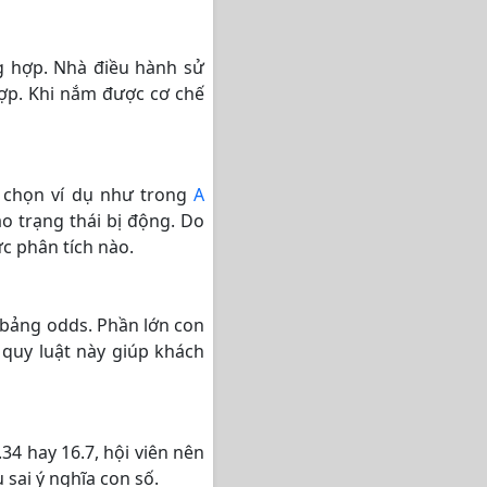
g hợp. Nhà điều hành sử
hợp. Khi nắm được cơ chế
a chọn ví dụ như trong
A
o trạng thái bị động. Do
ức phân tích nào.
 bảng odds. Phần lớn con
quy luật này giúp khách
34 hay 16.7, hội viên nên
 sai ý nghĩa con số.