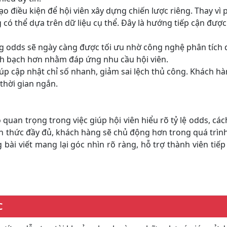
ạo điều kiện để hội viên xây dựng chiến lược riêng. Thay vì
có thể dựa trên dữ liệu cụ thể. Đây là hướng tiếp cận được
g odds sẽ ngày càng được tối ưu nhờ công nghệ phân tích d
inh bạch hơn nhằm đáp ứng nhu cầu hội viên.
p cập nhật chỉ số nhanh, giảm sai lệch thủ công. Khách hà
thời gian ngắn.
 quan trọng trong việc giúp hội viên hiểu rõ tỷ lệ odds, các
iến thức đầy đủ, khách hàng sẽ chủ động hơn trong quá trình
 bài viết mang lại góc nhìn rõ ràng, hỗ trợ thành viên tiế
C