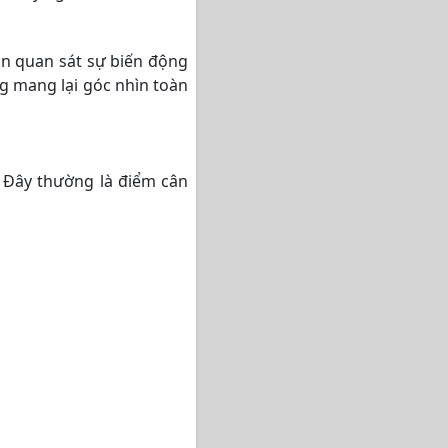
ần quan sát sự biến động
g mang lại góc nhìn toàn
. Đây thường là điểm cân