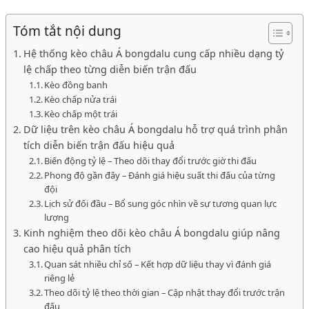
Tóm tắt nội dung
Hệ thống kèo châu Á bongdalu cung cấp nhiều dạng tỷ
lệ chấp theo từng diễn biến trận đấu
Kèo đồng banh
Kèo chấp nửa trái
Kèo chấp một trái
Dữ liệu trên kèo châu Á bongdalu hỗ trợ quá trình phân
tích diễn biến trận đấu hiệu quả
Biến động tỷ lệ – Theo dõi thay đổi trước giờ thi đấu
Phong độ gần đây – Đánh giá hiệu suất thi đấu của từng
đội
Lịch sử đối đầu – Bổ sung góc nhìn về sự tương quan lực
lượng
Kinh nghiệm theo dõi kèo châu Á bongdalu giúp nâng
cao hiệu quả phân tích
Quan sát nhiều chỉ số – Kết hợp dữ liệu thay vì đánh giá
riêng lẻ
Theo dõi tỷ lệ theo thời gian – Cập nhật thay đổi trước trận
đấu