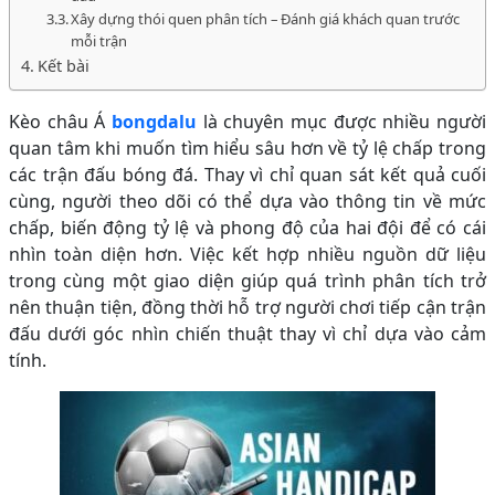
Xây dựng thói quen phân tích – Đánh giá khách quan trước
mỗi trận
Kết bài
Kèo châu Á
bongdalu
là chuyên mục được nhiều người
quan tâm khi muốn tìm hiểu sâu hơn về tỷ lệ chấp trong
các trận đấu bóng đá. Thay vì chỉ quan sát kết quả cuối
cùng, người theo dõi có thể dựa vào thông tin về mức
chấp, biến động tỷ lệ và phong độ của hai đội để có cái
nhìn toàn diện hơn. Việc kết hợp nhiều nguồn dữ liệu
trong cùng một giao diện giúp quá trình phân tích trở
nên thuận tiện, đồng thời hỗ trợ người chơi tiếp cận trận
đấu dưới góc nhìn chiến thuật thay vì chỉ dựa vào cảm
tính.