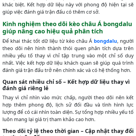
khác biệt. Kết hợp dữ liệu này với phong độ hiện tại sẽ
giúp việc đánh giá trận đấu có thêm cơ sở.
Kinh nghiệm theo dõi kèo châu Á bongdalu
giúp nâng cao hiệu quả phân tích
Để khai thác tốt dữ liệu từ kèo châu Á
bongdalu
, người
theo dõi nên hình thành thói quen phân tích dựa trên
nhiều yếu tố thay vì chỉ tập trung vào một chỉ số duy
nhất. Việc kết hợp dữ liệu khách quan sẽ giúp quá trình
đánh giá trận đấu trở nên chính xác và có hệ thống hơn.
Quan sát nhiều chỉ số – Kết hợp dữ liệu thay vì
đánh giá riêng lẻ
Thay vì chỉ nhìn vào mức chấp, người theo dõi nên kết
hợp thêm phong độ, lịch sử đối đầu và tình hình lực
lượng để có cái nhìn toàn diện. Sự tổng hợp nhiều yếu tố
luôn mang lại giá trị tham khảo cao hơn.
Theo dõi tỷ lệ theo thời gian – Cập nhật thay đổi