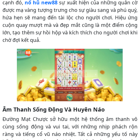
cạnh đó,
nổ hũ new88
sự xuất hiện của những quân cờ
được mạ vàng tượng trưng cho sự giàu sang và phú quý,
hứa hẹn sẽ mang đến tài lộc cho người chơi. Hiệu ứng
cuộn quay mượt mà và đẹp mắt cũng là một điểm cộng
lớn, tạo thêm sự hồi hộp và kích thích cho người chơi khi
chờ đợi kết quả.
Âm Thanh Sống Động Và Huyên Náo
Đường Mạt Chược sở hữu một hệ thống âm thanh vô
cùng sống động và vui tai, với những nhịp phách rộn
ràng và tiếng cổ vũ náo nhiệt. Tất cả những yếu tố này