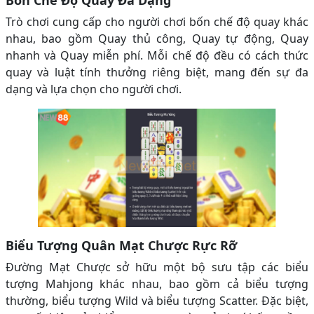
Bốn Chế Độ Quay Đa Dạng
Trò chơi cung cấp cho người chơi bốn chế độ quay khác
nhau, bao gồm Quay thủ công, Quay tự động, Quay
nhanh và Quay miễn phí. Mỗi chế độ đều có cách thức
quay và luật tính thưởng riêng biệt, mang đến sự đa
dạng và lựa chọn cho người chơi.
Biểu Tượng Quân Mạt Chược Rực Rỡ
Đường Mạt Chược sở hữu một bộ sưu tập các biểu
tượng Mahjong khác nhau, bao gồm cả biểu tượng
thường, biểu tượng Wild và biểu tượng Scatter. Đặc biệt,