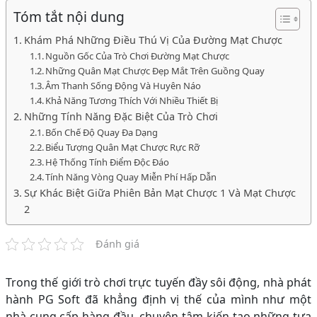
Tóm tắt nội dung
Khám Phá Những Điều Thú Vị Của Đường Mạt Chược
Nguồn Gốc Của Trò Chơi Đường Mạt Chược
Những Quân Mạt Chược Đẹp Mắt Trên Guồng Quay
Âm Thanh Sống Động Và Huyên Náo
Khả Năng Tương Thích Với Nhiều Thiết Bị
Những Tính Năng Đặc Biệt Của Trò Chơi
Bốn Chế Độ Quay Đa Dạng
Biểu Tượng Quân Mạt Chược Rực Rỡ
Hệ Thống Tính Điểm Độc Đáo
Tính Năng Vòng Quay Miễn Phí Hấp Dẫn
Sự Khác Biệt Giữa Phiên Bản Mạt Chược 1 Và Mạt Chược
2
Đánh giá
Trong thế giới trò chơi trực tuyến đầy sôi động, nhà phát
hành PG Soft đã khẳng định vị thế của mình như một
nhà cung cấp hàng đầu, chuyên tâm kiến tạo những tựa