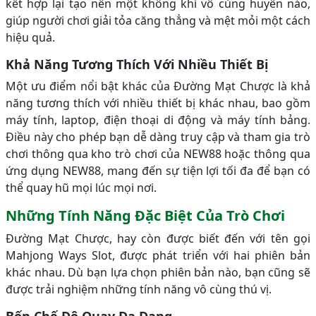
kết hợp lại tạo nên một không khí vô cùng huyên náo,
giúp người chơi giải tỏa căng thẳng và mệt mỏi một cách
hiệu quả.
Khả Năng Tương Thích Với Nhiều Thiết Bị
Một ưu điểm nổi bật khác của Đường Mạt Chược là khả
năng tương thích với nhiều thiết bị khác nhau, bao gồm
máy tính, laptop, điện thoại di động và máy tính bảng.
Điều này cho phép bạn dễ dàng truy cập và tham gia trò
chơi thông qua kho trò chơi của NEW88 hoặc thông qua
ứng dụng NEW88, mang đến sự tiện lợi tối đa để bạn có
thể quay hũ mọi lúc mọi nơi.
Những Tính Năng Đặc Biệt Của Trò Chơi
Đường Mạt Chược, hay còn được biết đến với tên gọi
Mahjong Ways Slot, được phát triển với hai phiên bản
khác nhau. Dù bạn lựa chọn phiên bản nào, bạn cũng sẽ
được trải nghiệm những tính năng vô cùng thú vị.