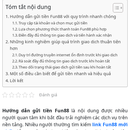
Tóm tắt nội dung
Hướng dẫn gửi tiền Fun88 với quy trình nhanh chóng
Truy cập tài khoản và chọn mục gửi tiền
Lựa chọn phương thức thanh toán Fun88 phù hợp
Điền đầy đủ thông tin giao dịch và tiến hành xác nhận
Những kinh nghiệm giúp quá trình giao dịch thuận tiện
hơn
Duy trì đường truyền internet ổn định trước khi giao dịch
Rà soát đầy đủ thông tin giao dịch trước khi hoàn tất
Theo dõi trạng thái giao dịch gửi tiền sau khi hoàn tất
Một số điều cần biết để gửi tiền nhanh và hiệu quả
Lời kết
Đánh giá
Hướng dẫn gửi tiền Fun88
là nội dung được nhiều
người quan tâm khi bắt đầu trải nghiệm các dịch vụ trên
nền tảng. Nhiều người thường tìm kiếm
link Fun88 mới