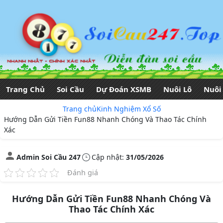
Trang Chủ
Soi Cầu
Dự Đoán XSMB
Nuôi Lô
Nuôi
Trang chủ
Kinh Nghiệm Xổ Số
Hướng Dẫn Gửi Tiền Fun88 Nhanh Chóng Và Thao Tác Chính
Xác
Admin Soi Cầu 247
Cập nhật:
31/05/2026
Đánh giá
Hướng Dẫn Gửi Tiền Fun88 Nhanh Chóng Và
Thao Tác Chính Xác