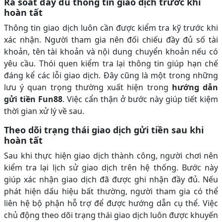
Rà soát đầy đủ thông tin giao dịch trước khi
hoàn tất
Thông tin giao dịch luôn cần được kiểm tra kỹ trước khi
xác nhận. Người tham gia nên đối chiếu đầy đủ số tài
khoản, tên tài khoản và nội dung chuyển khoản nếu có
yêu cầu. Thói quen kiểm tra lại thông tin giúp hạn chế
đáng kể các lỗi giao dịch. Đây cũng là một trong những
lưu ý quan trọng thường xuất hiện trong
hướng dẫn
gửi tiền Fun88
. Việc cẩn thận ở bước này giúp tiết kiệm
thời gian xử lý về sau.
Theo dõi trạng thái giao dịch gửi tiền sau khi
hoàn tất
Sau khi thực hiện giao dịch thành công, người chơi nên
kiểm tra lại lịch sử giao dịch trên hệ thống. Bước này
giúp xác nhận giao dịch đã được ghi nhận đầy đủ. Nếu
phát hiện dấu hiệu bất thường, người tham gia có thể
liên hệ bộ phận hỗ trợ để được hướng dẫn cụ thể. Việc
chủ động theo dõi trạng thái giao dịch luôn được khuyến