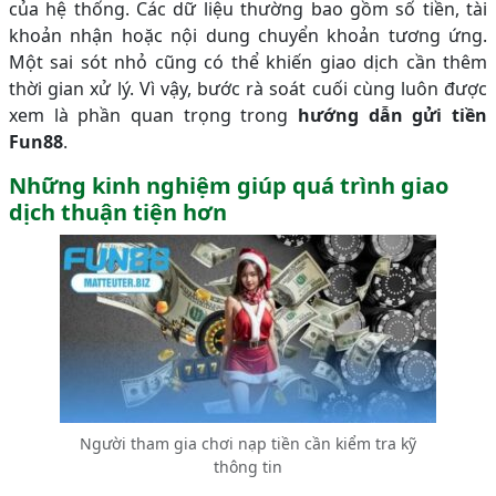
của hệ thống. Các dữ liệu thường bao gồm số tiền, tài
khoản nhận hoặc nội dung chuyển khoản tương ứng.
Một sai sót nhỏ cũng có thể khiến giao dịch cần thêm
thời gian xử lý. Vì vậy, bước rà soát cuối cùng luôn được
xem là phần quan trọng trong
hướng dẫn gửi tiền
Fun88
.
Những kinh nghiệm giúp quá trình giao
dịch thuận tiện hơn
Người tham gia chơi nạp tiền cần kiểm tra kỹ
thông tin