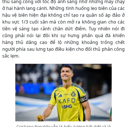
thủ sang công với tốc độ ánh sáng nhờ những máy chạy
ở hai hành lang cánh. Những tình huống leo biên của các
hậu vệ biên hiện đại không chỉ tạo ra quân số áp đảo ở
khu vực 1/3 cuối sân mà còn mở ra không gian cho các
tiền vệ sáng tạo rảnh chân dứt điểm. Tuy nhiên nói đi
cũng phải nói lại đôi khi sự hưng phấn quá đà khiến
hàng thủ dâng cao để lộ những khoảng trống chết
người phía sau lưng tạo điều kiện cho đối thủ phản công
sắc lẹm.
Cristiano Ronaldo vẫn là biểu tượng bất diệt và là