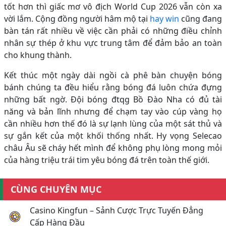
tốt hơn thì giấc mơ vô địch World Cup 2026 vẫn còn xa
vời lắm. Cộng đồng người hâm mộ tại
hay win
cũng đang
bàn tán rất nhiều về việc cần phải có những điều chỉnh
nhân sự thép ở khu vực trung tâm để đảm bảo an toàn
cho khung thành.
Kết thúc một ngày dài ngồi cà phê bàn chuyện bóng
bánh chúng ta đều hiểu rằng bóng đá luôn chứa đựng
những bất ngờ. Đội bóng đtqg Bồ Đào Nha có đủ tài
năng và bản lĩnh nhưng để chạm tay vào cúp vàng họ
cần nhiều hơn thế đó là sự lạnh lùng của một sát thủ và
sự gắn kết của một khối thống nhất. Hy vọng Selecao
châu Âu sẽ cháy hết mình để không phụ lòng mong mỏi
của hàng triệu trái tim yêu bóng đá trên toàn thế giới.
CÙNG CHUYÊN MỤC
Casino Kingfun – Sảnh Cược Trực Tuyến Đẳng
Cấp Hàng Đầu