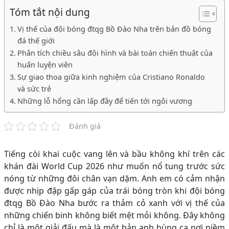
Tóm tắt nội dung
Vị thế của đội bóng đtqg Bồ Đào Nha trên bản đồ bóng
đá thế giới
Phân tích chiều sâu đội hình và bài toán chiến thuật của
huấn luyện viên
Sự giao thoa giữa kinh nghiệm của Cristiano Ronaldo
và sức trẻ
Những lỗ hổng cần lấp đầy để tiến tới ngôi vương
Đánh giá
Tiếng còi khai cuộc vang lên và bầu không khí trên các
khán đài World Cup 2026 như muốn nổ tung trước sức
nóng từ những đôi chân vạn dặm. Anh em có cảm nhận
được nhịp đập gấp gáp của trái bóng tròn khi đội bóng
đtqg Bồ Đào Nha bước ra thảm cỏ xanh với vị thế của
những chiến binh không biết mệt mỏi không. Đây không
chỉ là một giải đấu mà là một bản anh hùng ca nơi niềm