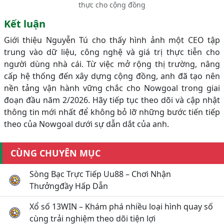
thực cho cộng đồng
Kết luận
Giới thiệu Nguyễn Tú cho thấy hình ảnh một CEO tập
trung vào dữ liệu, công nghệ và giá trị thực tiễn cho
người dùng nhà cái. Từ việc mở rộng thị trường, nâng
cấp hệ thống đến xây dựng cộng đồng, anh đã tạo nên
nền tảng vận hành vững chắc cho Nowgoal trong giai
đoạn đầu năm 2/2026. Hãy tiếp tục theo dõi và cập nhật
thông tin mới nhất để không bỏ lỡ những bước tiến tiếp
theo của Nowgoal dưới sự dẫn dắt của anh.
CÙNG CHUYÊN MỤC
Sòng Bạc Trực Tiếp Uu88 – Chơi Nhận
Thưởngđầy Hấp Dẫn
Xổ số 13WIN – Khám phá nhiều loại hình quay số
cùng trải nghiệm theo dõi tiện lợi