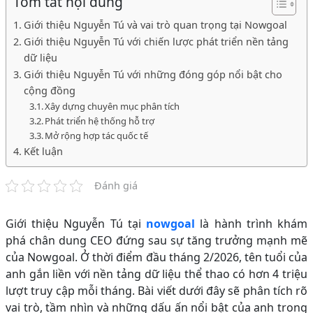
Tóm tắt nội dung
Giới thiệu Nguyễn Tú và vai trò quan trọng tại Nowgoal
Giới thiệu Nguyễn Tú với chiến lược phát triển nền tảng
dữ liệu
Giới thiệu Nguyễn Tú với những đóng góp nổi bật cho
cộng đồng
Xây dựng chuyên mục phân tích
Phát triển hệ thống hỗ trợ
Mở rộng hợp tác quốc tế
Kết luận
Đánh giá
Giới thiệu Nguyễn Tú tại
nowgoal
là hành trình khám
phá chân dung CEO đứng sau sự tăng trưởng mạnh mẽ
của Nowgoal. Ở thời điểm đầu tháng 2/2026, tên tuổi của
anh gắn liền với nền tảng dữ liệu thể thao có hơn 4 triệu
lượt truy cập mỗi tháng. Bài viết dưới đây sẽ phân tích rõ
vai trò, tầm nhìn và những dấu ấn nổi bật của anh trong