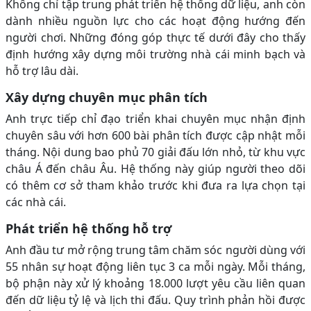
Không chỉ tập trung phát triển hệ thống dữ liệu, anh còn
dành nhiều nguồn lực cho các hoạt động hướng đến
người chơi. Những đóng góp thực tế dưới đây cho thấy
định hướng xây dựng môi trường nhà cái minh bạch và
hỗ trợ lâu dài.
Xây dựng chuyên mục phân tích
Anh trực tiếp chỉ đạo triển khai chuyên mục nhận định
chuyên sâu với hơn 600 bài phân tích được cập nhật mỗi
tháng. Nội dung bao phủ 70 giải đấu lớn nhỏ, từ khu vực
châu Á đến châu Âu. Hệ thống này giúp người theo dõi
có thêm cơ sở tham khảo trước khi đưa ra lựa chọn tại
các nhà cái.
Phát triển hệ thống hỗ trợ
Anh đầu tư mở rộng trung tâm chăm sóc người dùng với
55 nhân sự hoạt động liên tục 3 ca mỗi ngày. Mỗi tháng,
bộ phận này xử lý khoảng 18.000 lượt yêu cầu liên quan
đến dữ liệu tỷ lệ và lịch thi đấu. Quy trình phản hồi được