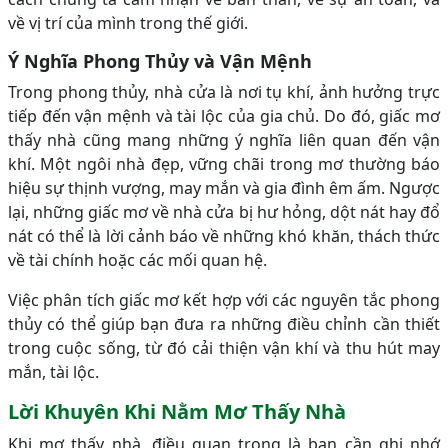
về vị trí của mình trong thế giới.
Ý Nghĩa Phong Thủy và Vận Mệnh
Trong phong thủy, nhà cửa là nơi tụ khí, ảnh hưởng trực
tiếp đến vận mệnh và tài lộc của gia chủ. Do đó, giấc mơ
thấy nhà cũng mang những ý nghĩa liên quan đến vận
khí. Một ngôi nhà đẹp, vững chãi trong mơ thường báo
hiệu sự thịnh vượng, may mắn và gia đình êm ấm. Ngược
lại, những giấc mơ về nhà cửa bị hư hỏng, dột nát hay đổ
nát có thể là lời cảnh báo về những khó khăn, thách thức
về tài chính hoặc các mối quan hệ.
Việc phân tích giấc mơ kết hợp với các nguyên tắc phong
thủy có thể giúp bạn đưa ra những điều chỉnh cần thiết
trong cuộc sống, từ đó cải thiện vận khí và thu hút may
mắn, tài lộc.
Lời Khuyên Khi Nằm Mơ Thấy Nhà
Khi mơ thấy nhà, điều quan trọng là bạn cần ghi nhớ