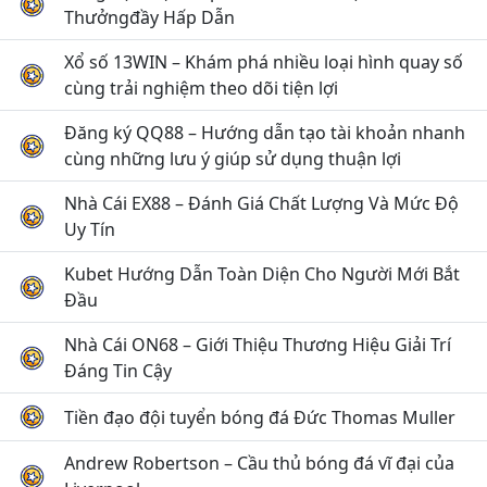
Thưởngđầy Hấp Dẫn
Xổ số 13WIN – Khám phá nhiều loại hình quay số
cùng trải nghiệm theo dõi tiện lợi
Đăng ký QQ88 – Hướng dẫn tạo tài khoản nhanh
cùng những lưu ý giúp sử dụng thuận lợi
Nhà Cái EX88 – Đánh Giá Chất Lượng Và Mức Độ
Uy Tín
Kubet Hướng Dẫn Toàn Diện Cho Người Mới Bắt
Đầu
Nhà Cái ON68 – Giới Thiệu Thương Hiệu Giải Trí
Đáng Tin Cậy
Tiền đạo đội tuyển bóng đá Đức Thomas Muller
Andrew Robertson – Cầu thủ bóng đá vĩ đại của