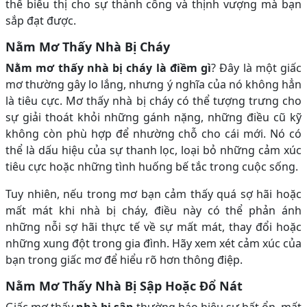
thể biểu thị cho sự thành công và thịnh vượng mà bạn
sắp đạt được.
Nằm Mơ Thấy Nhà Bị Cháy
Nằm mơ thấy nhà bị cháy là điềm gì
? Đây là một giấc
mơ thường gây lo lắng, nhưng ý nghĩa của nó không hẳn
là tiêu cực. Mơ thấy nhà bị cháy có thể tượng trưng cho
sự giải thoát khỏi những gánh nặng, những điều cũ kỹ
không còn phù hợp để nhường chỗ cho cái mới. Nó có
thể là dấu hiệu của sự thanh lọc, loại bỏ những cảm xúc
tiêu cực hoặc những tình huống bế tắc trong cuộc sống.
Tuy nhiên, nếu trong mơ bạn cảm thấy quá sợ hãi hoặc
mất mát khi nhà bị cháy, điều này có thể phản ánh
những nỗi sợ hãi thực tế về sự mất mát, thay đổi hoặc
những xung đột trong gia đình. Hãy xem xét cảm xúc của
bạn trong giấc mơ để hiểu rõ hơn thông điệp.
Nằm Mơ Thấy Nhà Bị Sập Hoặc Đổ Nát