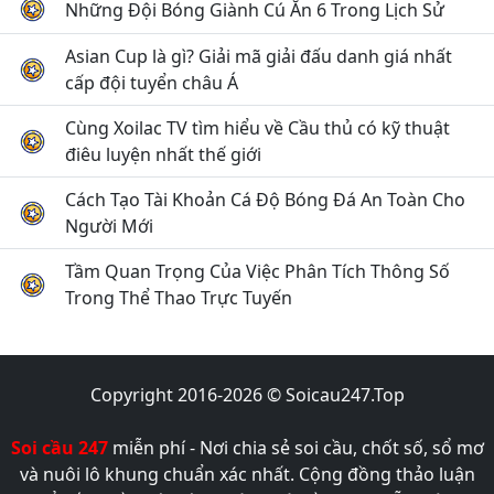
Những Đội Bóng Giành Cú Ăn 6 Trong Lịch Sử
Asian Cup là gì? Giải mã giải đấu danh giá nhất
cấp đội tuyển châu Á
Cùng Xoilac TV tìm hiểu về Cầu thủ có kỹ thuật
điêu luyện nhất thế giới
Cách Tạo Tài Khoản Cá Độ Bóng Đá An Toàn Cho
Người Mới
Tầm Quan Trọng Của Việc Phân Tích Thông Số
Trong Thể Thao Trực Tuyến
Copyright 2016-2026 © Soicau247.Top
Soi cầu 247
miễn phí - Nơi chia sẻ soi cầu, chốt số, sổ mơ
và nuôi lô khung chuẩn xác nhất. Cộng đồng thảo luận