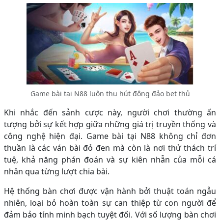
Game bài tại N88 luôn thu hút đông đảo bet thủ
Khi nhắc đến sảnh cược này, người chơi thường ấn
tượng bởi sự kết hợp giữa những giá trị truyền thống và
công nghệ hiện đại. Game bài tại N88 không chỉ đơn
thuần là các ván bài đỏ đen mà còn là nơi thử thách trí
tuệ, khả năng phán đoán và sự kiên nhẫn của mỗi cá
nhân qua từng lượt chia bài.
Hệ thống bàn chơi được vận hành bởi thuật toán ngẫu
nhiên, loại bỏ hoàn toàn sự can thiệp từ con người để
đảm bảo tính minh bạch tuyệt đối. Với số lượng bàn chơi