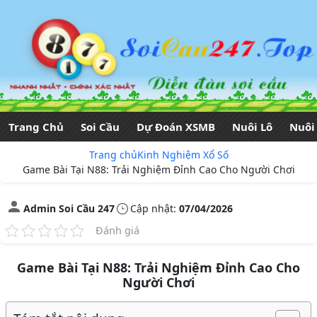
Trang Chủ
Soi Cầu
Dự Đoán XSMB
Nuôi Lô
Nuôi
Trang chủ
Kinh Nghiệm Xổ Số
Game Bài Tại N88: Trải Nghiệm Đỉnh Cao Cho Người Chơi
Admin Soi Cầu 247
Cập nhật:
07/04/2026
Đánh giá
Game Bài Tại N88: Trải Nghiệm Đỉnh Cao Cho
Người Chơi