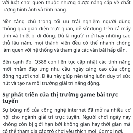
với luật chơi quen thuộc nhưng được nâng cấp về chất
lượng hình ảnh và tính năng.
Nền tảng chú trọng tối ưu trải nghiệm người dùng
thông qua giao diện trực quan, dễ sử dụng trên cả máy
tính và thiết bị di động. Dù là người mới hay những cao
thủ lâu năm, mọi thành viên đều có thể nhanh chóng
làm quen với hệ thống và tham gia các ván bài hấp dẫn.
Bên cạnh đó, QS88 còn liên tục cập nhật các tính năng
mới nhằm đáp ứng nhu cầu ngày càng cao của cộng
đồng người chơi. Điều này giúp nền tảng luôn duy trì sức
hút và tạo ra môi trường giải trí năng động.
Sự phát triển của thị trường game bài trực
tuyến
Sự bùng nổ của công nghệ internet đã mở ra nhiều cơ
hội cho ngành giải trí trực tuyến. Người chơi ngày nay
không còn bị giới hạn bởi không gian hay thời gian mà
có thể tham gia các trò chơi yêu thích mọi lúc mọi nơi.