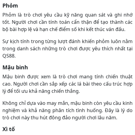
Phỏm
Phỏm là trò chơi yêu cầu kỹ năng quan sát và ghi nhớ
tốt. Người chơi cần tính toán cẩn thận để tạo thành các
bộ bài hợp lệ và hạn chế điểm số khi kết thúc ván đấu.
Sự kịch tính trong từng lượt đánh khiến phỏm luôn nằm
trong danh sách những trò chơi được yêu thích nhất tại
QS88.
Mậu binh
Mậu binh được xem là trò chơi mang tính chiến thuật
cao. Người chơi cần sắp xếp các lá bài theo cấu trúc hợp
lý để tối ưu khả năng chiến thắng.
Không chỉ dựa vào may mắn, mậu binh còn yêu cầu kinh
nghiệm và khả năng phân tích tình huống. Đây là lý do
trò chơi này thu hút đông đảo người chơi lâu năm.
Xì tố