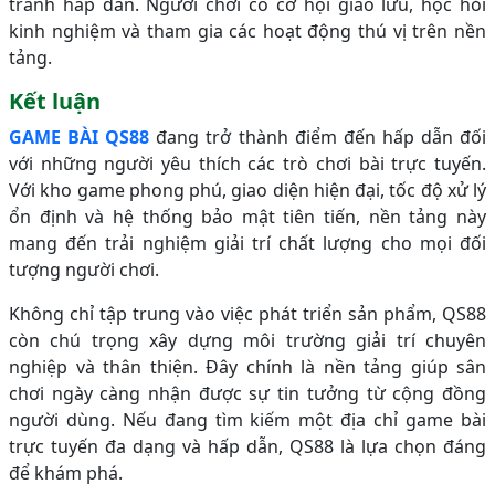
tranh hấp dẫn. Người chơi có cơ hội giao lưu, học hỏi
kinh nghiệm và tham gia các hoạt động thú vị trên nền
tảng.
Kết luận
GAME BÀI QS88
đang trở thành điểm đến hấp dẫn đối
với những người yêu thích các trò chơi bài trực tuyến.
Với kho game phong phú, giao diện hiện đại, tốc độ xử lý
ổn định và hệ thống bảo mật tiên tiến, nền tảng này
mang đến trải nghiệm giải trí chất lượng cho mọi đối
tượng người chơi.
Không chỉ tập trung vào việc phát triển sản phẩm, QS88
còn chú trọng xây dựng môi trường giải trí chuyên
nghiệp và thân thiện. Đây chính là nền tảng giúp sân
chơi ngày càng nhận được sự tin tưởng từ cộng đồng
người dùng. Nếu đang tìm kiếm một địa chỉ game bài
trực tuyến đa dạng và hấp dẫn, QS88 là lựa chọn đáng
để khám phá.