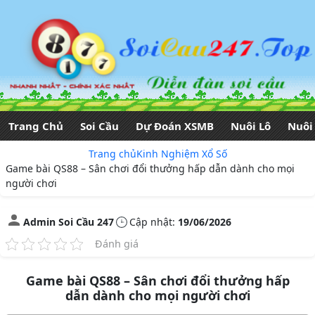
Trang Chủ
Soi Cầu
Dự Đoán XSMB
Nuôi Lô
Nuôi
Trang chủ
Kinh Nghiệm Xổ Số
Game bài QS88 – Sân chơi đổi thưởng hấp dẫn dành cho mọi
người chơi
Admin Soi Cầu 247
Cập nhật:
19/06/2026
Đánh giá
Game bài QS88 – Sân chơi đổi thưởng hấp
dẫn dành cho mọi người chơi