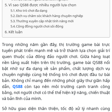
Vì sao QS88 được nhiều người lựa chọn
Kho trò chơi đa dạng
Dịch vụ chăm sóc khách hàng chuyên nghiệp
Thường xuyên cập nhật tính năng mới
Cộng đồng người chơi sôi động
Kết luận
Trong những năm gần đây, thị trường game bài trực
tuyến phát triển mạnh mẽ và trở thành lựa chọn giải trí
quen thuộc của đông đảo người chơi. Giữa hàng loạt
nền tảng xuất hiện trên thị trường, game bài QS88 nổi
bật nhờ sự đa dạng về sản phẩm, chất lượng dịch vụ
chuyên nghiệp cùng hệ thống trò chơi được đầu tư bài
bản. Không chỉ mang đến những phút giây thư giãn hấp
dẫn,
QS88
còn tạo nên môi trường cạnh tranh công
bằng, nơi người chơi có thể thể hiện kỹ năng, chiến thuật
và bản lĩnh của mình.
Sở hữu giao diện thân thiện, tốc độ xử lý nhanh cùng