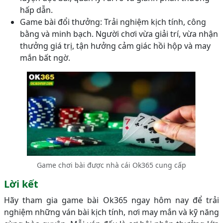
hấp dẫn.
Game bài đổi thưởng: Trải nghiệm kịch tính, công
bằng và minh bạch. Người chơi vừa giải trí, vừa nhận
thưởng giá trị, tận hưởng cảm giác hồi hộp và may
mắn bất ngờ.
Game chơi bài được nhà cái Ok365 cung cấp
Lời kết
Hãy tham gia game bài Ok365 ngay hôm nay để trải
nghiệm những ván bài kịch tính, nơi may mắn và kỹ năng