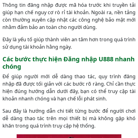
Thông tin đăng nhập được mã hóa trước khi truyền tải
giúp hạn chế nguy cơ rò rỉ tài khoản. Ngoài ra, nền tảng
còn thường xuyên cập nhật các công nghệ bảo mật mới
nhằm đảm bảo an toàn cho người dùng.
Đây là yếu tố giúp thành viên an tâm hơn trong quá trình
sử dụng tài khoản hằng ngày.
Các bước thực hiện Đăng nhập U888 nhanh
chóng
Để giúp người mới dễ dàng thao tác, quy trình đăng
nhập đã được tối giản với các bước rõ ràng. Chỉ cần thực
hiện đúng hướng dẫn dưới đây, bạn có thể truy cập tài
khoản nhanh chóng và hạn chế lỗi phát sinh.
Sau đây là hướng dẫn chi tiết từng bước để người chơi
dễ dàng thao tác trên mọi thiết bị mà không gặp khó
khăn trong quá trình truy cập hệ thống.