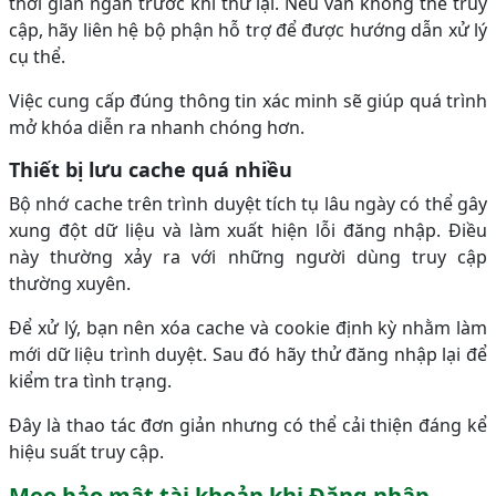
thời gian ngắn trước khi thử lại. Nếu vẫn không thể truy
cập, hãy liên hệ bộ phận hỗ trợ để được hướng dẫn xử lý
cụ thể.
Việc cung cấp đúng thông tin xác minh sẽ giúp quá trình
mở khóa diễn ra nhanh chóng hơn.
Thiết bị lưu cache quá nhiều
Bộ nhớ cache trên trình duyệt tích tụ lâu ngày có thể gây
xung đột dữ liệu và làm xuất hiện lỗi đăng nhập. Điều
này thường xảy ra với những người dùng truy cập
thường xuyên.
Để xử lý, bạn nên xóa cache và cookie định kỳ nhằm làm
mới dữ liệu trình duyệt. Sau đó hãy thử đăng nhập lại để
kiểm tra tình trạng.
Đây là thao tác đơn giản nhưng có thể cải thiện đáng kể
hiệu suất truy cập.
Mẹo bảo mật tài khoản khi Đăng nhập