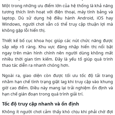
Một trong những ưu điểm lớn của hệ thống là khả năng
tương thích linh hoạt với điện thoại, máy tính bảng và
laptop. Dù sử dụng hệ điều hành Android, iOS hay
Windows, người chơi vẫn có thể truy cập thuận lợi mà
không gặp lỗi hiển thị.
Thiết kế bố cục khoa học giúp các nút chức năng được
sắp xếp rõ ràng. Khu vực đăng nhập hiển thị nổi bật
ngay trên màn hình chính nên người dùng không mất
nhiều thời gian tìm kiếm. Đây là yếu tố giúp quá trình
thao tác diễn ra nhanh chóng hơn.
Ngoài ra, giao diện còn được tối ưu tốc độ tải trang
nhằm hạn chế tình trạng giật lag khi truy cập vào khung
giờ cao điểm. Điều này mang lại trải nghiệm ổn định và
hạn chế gián đoạn trong quá trình giải trí.
Tốc độ truy cập nhanh và ổn định
Không ít người chơi cảm thấy khó chịu khi phải chờ đợi