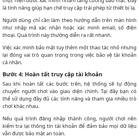
thực hiện bước xác minh nhằm tăng cường bảo mật. Đây
là tính năng giúp hạn chế truy cập trái phép từ thiết bị lạ.
Người dùng chỉ cần làm theo hướng dẫn trên màn hình
như nhập mã xác nhận hoặc xác minh email, số điện
thoại. Quá trình này thường diễn ra rất nhanh.
Việc xác minh bảo mật tuy thêm một thao tác nhỏ nhưng
lại đóng vai trò quan trọng trong việc bảo vệ tài khoản
cá nhân.
Bước 4: Hoàn tất truy cập tài khoản
Sau khi hoàn tất các bước trên, hệ thống sẽ tự động
chuyển người chơi vào giao diện chính. Tại đây bạn có
thể sử dụng đầy đủ các tính năng và tham gia nhiều trò
chơi khác nhau.
Nếu quá trình đăng nhập thành công, người chơi nên
kiểm tra lại thông tin tài khoản để đảm bảo mọi dữ liệu
vẫn được bảo mật an toàn.