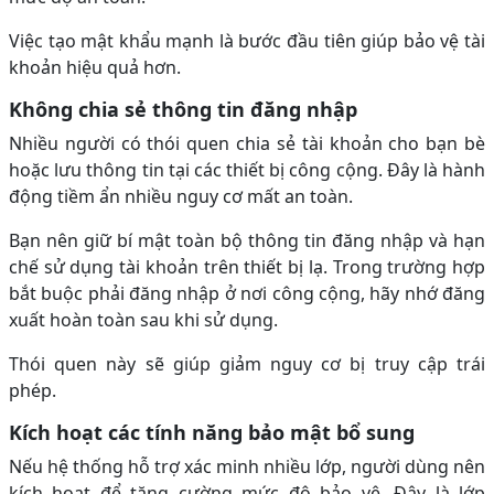
Việc tạo mật khẩu mạnh là bước đầu tiên giúp bảo vệ tài
khoản hiệu quả hơn.
Không chia sẻ thông tin đăng nhập
Nhiều người có thói quen chia sẻ tài khoản cho bạn bè
hoặc lưu thông tin tại các thiết bị công cộng. Đây là hành
động tiềm ẩn nhiều nguy cơ mất an toàn.
Bạn nên giữ bí mật toàn bộ thông tin đăng nhập và hạn
chế sử dụng tài khoản trên thiết bị lạ. Trong trường hợp
bắt buộc phải đăng nhập ở nơi công cộng, hãy nhớ đăng
xuất hoàn toàn sau khi sử dụng.
Thói quen này sẽ giúp giảm nguy cơ bị truy cập trái
phép.
Kích hoạt các tính năng bảo mật bổ sung
Nếu hệ thống hỗ trợ xác minh nhiều lớp, người dùng nên
kích hoạt để tăng cường mức độ bảo vệ. Đây là lớp