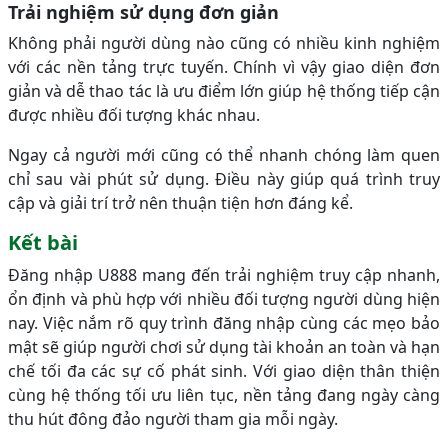
Trải nghiệm sử dụng đơn giản
Không phải người dùng nào cũng có nhiều kinh nghiệm
với các nền tảng trực tuyến. Chính vì vậy giao diện đơn
giản và dễ thao tác là ưu điểm lớn giúp hệ thống tiếp cận
được nhiều đối tượng khác nhau.
Ngay cả người mới cũng có thể nhanh chóng làm quen
chỉ sau vài phút sử dụng. Điều này giúp quá trình truy
cập và giải trí trở nên thuận tiện hơn đáng kể.
Kết bài
Đăng nhập U888 mang đến trải nghiệm truy cập nhanh,
ổn định và phù hợp với nhiều đối tượng người dùng hiện
nay. Việc nắm rõ quy trình đăng nhập cùng các mẹo bảo
mật sẽ giúp người chơi sử dụng tài khoản an toàn và hạn
chế tối đa các sự cố phát sinh. Với giao diện thân thiện
cùng hệ thống tối ưu liên tục, nền tảng đang ngày càng
thu hút đông đảo người tham gia mỗi ngày.