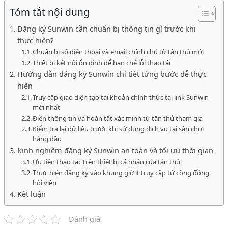
Tóm tắt nội dung
Đăng ký Sunwin cần chuẩn bị thông tin gì trước khi
thực hiện?
Chuẩn bị số điện thoại và email chính chủ từ tân thủ mới
Thiết bị kết nối ổn định để hạn chế lỗi thao tác
Hướng dẫn đăng ký Sunwin chi tiết từng bước dễ thực
hiện
Truy cập giao diện tạo tài khoản chính thức tại link Sunwin
mới nhất
Điền thông tin và hoàn tất xác minh từ tân thủ tham gia
Kiểm tra lại dữ liệu trước khi sử dụng dịch vụ tại sân chơi
hàng đầu
Kinh nghiệm đăng ký Sunwin an toàn và tối ưu thời gian
Ưu tiên thao tác trên thiết bị cá nhân của tân thủ
Thực hiện đăng ký vào khung giờ ít truy cập từ cộng đồng
hội viên
Kết luận
Đánh giá