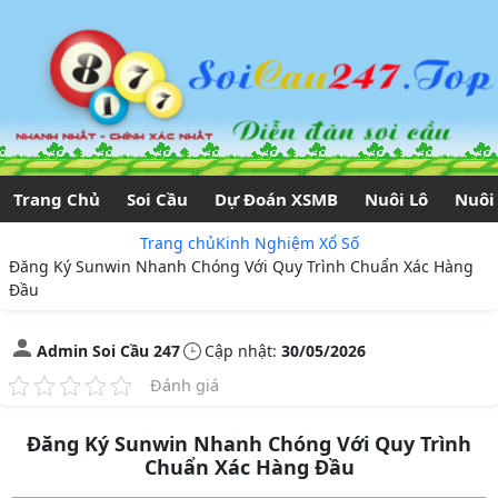
Trang Chủ
Soi Cầu
Dự Đoán XSMB
Nuôi Lô
Nuôi
Trang chủ
Kinh Nghiệm Xổ Số
Đăng Ký Sunwin Nhanh Chóng Với Quy Trình Chuẩn Xác Hàng
Đầu
Admin Soi Cầu 247
Cập nhật:
30/05/2026
Đánh giá
Đăng Ký Sunwin Nhanh Chóng Với Quy Trình
Chuẩn Xác Hàng Đầu