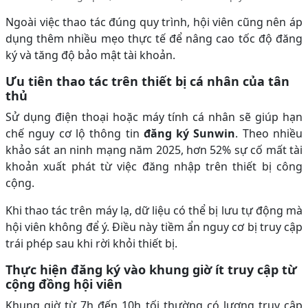
Ngoài việc thao tác đúng quy trình, hội viên cũng nên áp
dụng thêm nhiều mẹo thực tế để nâng cao tốc độ đăng
ký và tăng độ bảo mật tài khoản.
Ưu tiên thao tác trên thiết bị cá nhân của tân
thủ
Sử dụng điện thoại hoặc máy tính cá nhân sẽ giúp hạn
chế nguy cơ lộ thông tin
đăng ký Sunwin
. Theo nhiều
khảo sát an ninh mạng năm 2025, hơn 52% sự cố mất tài
khoản xuất phát từ việc đăng nhập trên thiết bị công
cộng.
Khi thao tác trên máy lạ, dữ liệu có thể bị lưu tự động mà
hội viên không để ý. Điều này tiềm ẩn nguy cơ bị truy cập
trái phép sau khi rời khỏi thiết bị.
Thực hiện đăng ký vào khung giờ ít truy cập từ
cộng đồng hội viên
Khung giờ từ 7h đến 10h tối thường có lượng truy cập