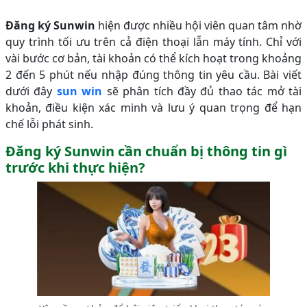
Đăng ký Sunwin
hiện được nhiều hội viên quan tâm nhờ
quy trình tối ưu trên cả điện thoại lẫn máy tính. Chỉ với
vài bước cơ bản, tài khoản có thể kích hoạt trong khoảng
2 đến 5 phút nếu nhập đúng thông tin yêu cầu. Bài viết
dưới đây
sun win
sẽ phân tích đầy đủ thao tác mở tài
khoản, điều kiện xác minh và lưu ý quan trọng để hạn
chế lỗi phát sinh.
Đăng ký Sunwin cần chuẩn bị thông tin gì
trước khi thực hiện?