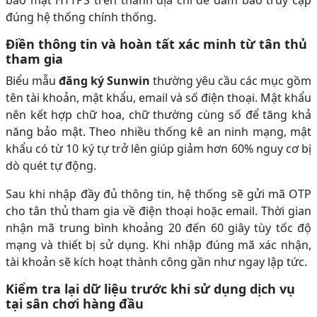
bảo mật HTTPS trên thanh địa chỉ để đảm bảo truy cập
đúng hệ thống chính thống.
Điền thông tin và hoàn tất xác minh từ tân thủ
tham gia
Biểu mẫu
đăng ký Sunwin
thường yêu cầu các mục gồm
tên tài khoản, mật khẩu, email và số điện thoại. Mật khẩu
nên kết hợp chữ hoa, chữ thường cùng số để tăng khả
năng bảo mật. Theo nhiều thống kê an ninh mạng, mật
khẩu có từ 10 ký tự trở lên giúp giảm hơn 60% nguy cơ bị
dò quét tự động.
Sau khi nhập đầy đủ thông tin, hệ thống sẽ gửi mã OTP
cho tân thủ tham gia về điện thoại hoặc email. Thời gian
nhận mã trung bình khoảng 20 đến 60 giây tùy tốc độ
mạng và thiết bị sử dụng. Khi nhập đúng mã xác nhận,
tài khoản sẽ kích hoạt thành công gần như ngay lập tức.
Kiểm tra lại dữ liệu trước khi sử dụng dịch vụ
tại sân chơi hàng đầu