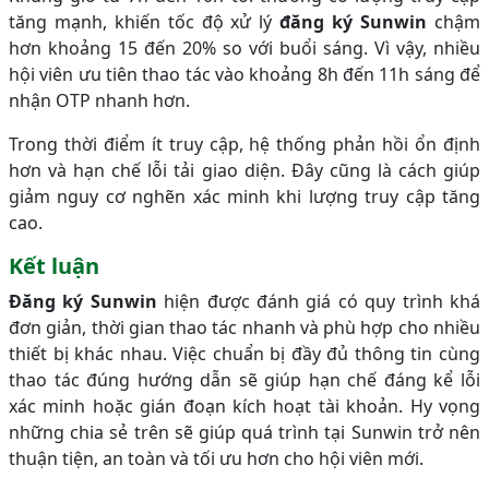
tăng mạnh, khiến tốc độ xử lý
đăng ký Sunwin
chậm
hơn khoảng 15 đến 20% so với buổi sáng. Vì vậy, nhiều
hội viên ưu tiên thao tác vào khoảng 8h đến 11h sáng để
nhận OTP nhanh hơn.
Trong thời điểm ít truy cập, hệ thống phản hồi ổn định
hơn và hạn chế lỗi tải giao diện. Đây cũng là cách giúp
giảm nguy cơ nghẽn xác minh khi lượng truy cập tăng
cao.
Kết luận
Đăng ký Sunwin
hiện được đánh giá có quy trình khá
đơn giản, thời gian thao tác nhanh và phù hợp cho nhiều
thiết bị khác nhau. Việc chuẩn bị đầy đủ thông tin cùng
thao tác đúng hướng dẫn sẽ giúp hạn chế đáng kể lỗi
xác minh hoặc gián đoạn kích hoạt tài khoản. Hy vọng
những chia sẻ trên sẽ giúp quá trình tại Sunwin trở nên
thuận tiện, an toàn và tối ưu hơn cho hội viên mới.