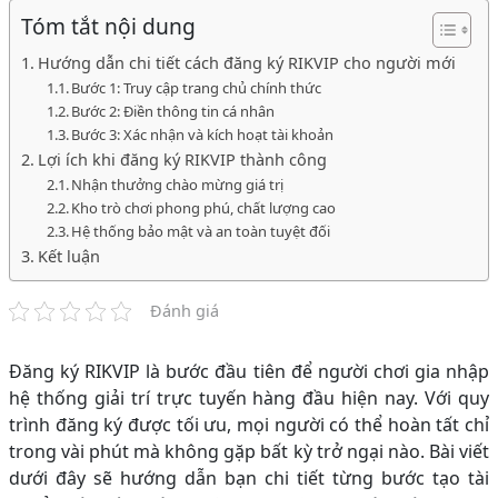
Tóm tắt nội dung
Hướng dẫn chi tiết cách đăng ký RIKVIP cho người mới
Bước 1: Truy cập trang chủ chính thức
Bước 2: Điền thông tin cá nhân
Bước 3: Xác nhận và kích hoạt tài khoản
Lợi ích khi đăng ký RIKVIP thành công
Nhận thưởng chào mừng giá trị
Kho trò chơi phong phú, chất lượng cao
Hệ thống bảo mật và an toàn tuyệt đối
Kết luận
Đánh giá
Đăng ký RIKVIP là bước đầu tiên để người chơi gia nhập
hệ thống giải trí trực tuyến hàng đầu hiện nay. Với quy
trình đăng ký được tối ưu, mọi người có thể hoàn tất chỉ
trong vài phút mà không gặp bất kỳ trở ngại nào. Bài viết
dưới đây sẽ hướng dẫn bạn chi tiết từng bước tạo tài