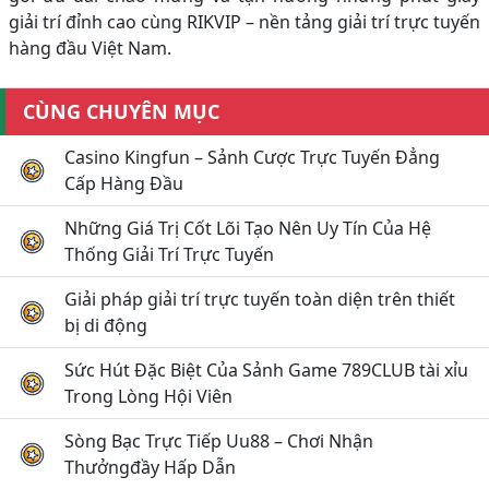
giải trí đỉnh cao cùng RIKVIP – nền tảng giải trí trực tuyến
hàng đầu Việt Nam.
CÙNG CHUYÊN MỤC
Casino Kingfun – Sảnh Cược Trực Tuyến Đẳng
Cấp Hàng Đầu
Những Giá Trị Cốt Lõi Tạo Nên Uy Tín Của Hệ
Thống Giải Trí Trực Tuyến
Giải pháp giải trí trực tuyến toàn diện trên thiết
bị di động
Sức Hút Đặc Biệt Của Sảnh Game 789CLUB tài xỉu
Trong Lòng Hội Viên
Sòng Bạc Trực Tiếp Uu88 – Chơi Nhận
Thưởngđầy Hấp Dẫn