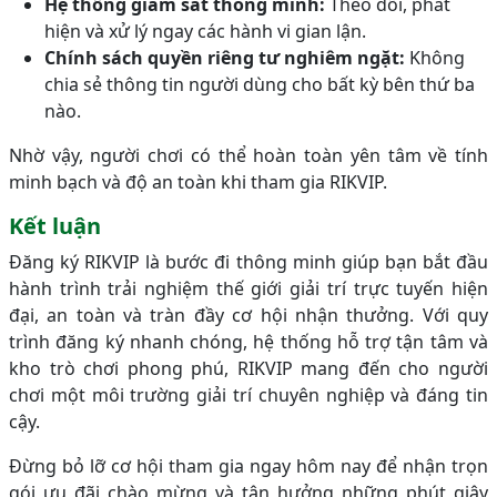
Hệ thống giám sát thông minh:
Theo dõi, phát
hiện và xử lý ngay các hành vi gian lận.
Chính sách quyền riêng tư nghiêm ngặt:
Không
chia sẻ thông tin người dùng cho bất kỳ bên thứ ba
nào.
Nhờ vậy, người chơi có thể hoàn toàn yên tâm về tính
minh bạch và độ an toàn khi tham gia RIKVIP.
Kết luận
Đăng ký RIKVIP là bước đi thông minh giúp bạn bắt đầu
hành trình trải nghiệm thế giới giải trí trực tuyến hiện
đại, an toàn và tràn đầy cơ hội nhận thưởng. Với quy
trình đăng ký nhanh chóng, hệ thống hỗ trợ tận tâm và
kho trò chơi phong phú, RIKVIP mang đến cho người
chơi một môi trường giải trí chuyên nghiệp và đáng tin
cậy.
Đừng bỏ lỡ cơ hội tham gia ngay hôm nay để nhận trọn
gói ưu đãi chào mừng và tận hưởng những phút giây