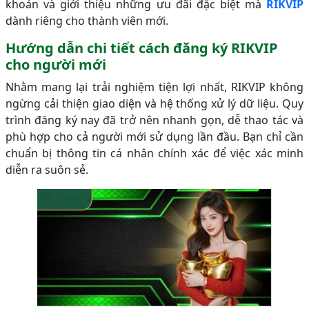
khoản và giới thiệu những ưu đãi đặc biệt mà
RIKVIP
dành riêng cho thành viên mới.
Hướng dẫn chi tiết cách đăng ký RIKVIP
cho người mới
Nhằm mang lại trải nghiệm tiện lợi nhất, RIKVIP không
ngừng cải thiện giao diện và hệ thống xử lý dữ liệu. Quy
trình đăng ký nay đã trở nên nhanh gọn, dễ thao tác và
phù hợp cho cả người mới sử dụng lần đầu. Bạn chỉ cần
chuẩn bị thông tin cá nhân chính xác để việc xác minh
diễn ra suôn sẻ.