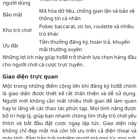
người dùng
Mã hóa dữ liệu, chống gian lận và bảo vệ
Bảo mật
thông tin cá nhân
Poker, baccarat, sic bo, roulette và nhiều
Kho trò chơi
trò khác
Tiền thưởng đăng ký, hoàn trả, khuyến
Ưu đãi
mãi thường xuyên
Những lợi ích này giúp hz88 trở thành lựa chọn hàng đầu
cho người chơi cá cược trực tuyến.
Giao diện trực quan
Một trong những điểm cộng lớn khi đăng ký hz88 chính
là giao diện được thiết kế rất thân thiện và dễ sử dụng.
Người mới không cần mất nhiều thời gian để làm quen
hay lo lắng về các thao tác phức tạp. Mọi tính năng được
bố trí hợp lý, giúp bạn nhanh chóng tìm thấy trò chơi yêu
thích và bắt đầu đặt cược ngay lập tức. Giao diện này
không chỉ đẹp mắt mà còn tối ưu trên cả điện thoại và
máy tính, đảm bảo trải nghiệm mượt mà mọi lúc mọi nơi.