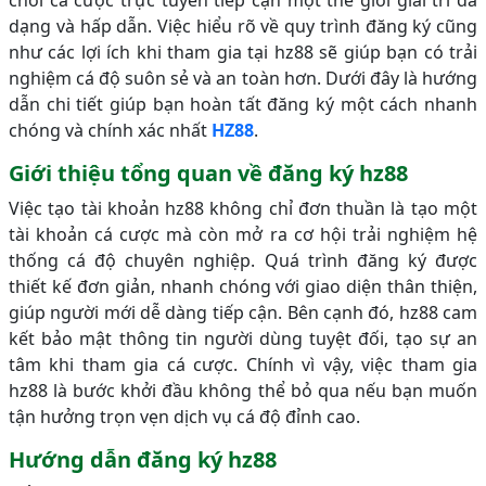
chơi cá cược trực tuyến tiếp cận một thế giới giải trí đa
dạng và hấp dẫn. Việc hiểu rõ về quy trình đăng ký cũng
như các lợi ích khi tham gia tại hz88 sẽ giúp bạn có trải
nghiệm cá độ suôn sẻ và an toàn hơn. Dưới đây là hướng
dẫn chi tiết giúp bạn hoàn tất đăng ký một cách nhanh
chóng và chính xác nhất
HZ88
.
Giới thiệu tổng quan về đăng ký hz88
Việc tạo tài khoản hz88 không chỉ đơn thuần là tạo một
tài khoản cá cược mà còn mở ra cơ hội trải nghiệm hệ
thống cá độ chuyên nghiệp. Quá trình đăng ký được
thiết kế đơn giản, nhanh chóng với giao diện thân thiện,
giúp người mới dễ dàng tiếp cận. Bên cạnh đó, hz88 cam
kết bảo mật thông tin người dùng tuyệt đối, tạo sự an
tâm khi tham gia cá cược. Chính vì vậy, việc tham gia
hz88 là bước khởi đầu không thể bỏ qua nếu bạn muốn
tận hưởng trọn vẹn dịch vụ cá độ đỉnh cao.
Hướng dẫn đăng ký hz88