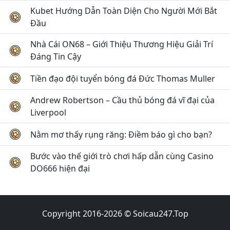
Kubet Hướng Dẫn Toàn Diện Cho Người Mới Bắt
Đầu
Nhà Cái ON68 – Giới Thiệu Thương Hiệu Giải Trí
Đáng Tin Cậy
Tiền đạo đội tuyển bóng đá Đức Thomas Muller
Andrew Robertson – Cầu thủ bóng đá vĩ đại của
Liverpool
Nằm mơ thấy rụng răng: Điềm báo gì cho bạn?
Bước vào thế giới trò chơi hấp dẫn cùng Casino
DO666 hiện đại
Copyright 2016-2026 © Soicau247.Top