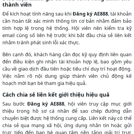
thành viên
Để kích hoạt tính năng sau khi
Đăng ký AE888
, tài khoản
cần hoàn tất xác minh thông tin cơ bản nhằm đảm bảo
tính hợp lệ trong hệ thống. Hội viên nên kiểm tra kỹ
email cùng số liên hệ trước khi bắt đầu chia sẻ liên kết
nhằm tránh phát sinh lỗi xác thực.
Bên cạnh đó, khách hàng cần đọc kỹ quy định liên quan
đến điều kiện ghi nhận tài khoản hợp lệ, bao gồm yêu
cầu về giao dịch đầu tiên hoặc tiêu chí duy trì hoạt động.
Việc nắm rõ nội dung giúp thành viên chủ động kế
hoạch mời bạn bè tham gia hiệu quả.
Cách chia sẻ liên kết giới thiệu hiệu quả
Sau bước
Đăng ký AE888
, hội viên truy cập mục giới
thiệu trong hồ sơ cá nhân để sao chép đường dẫn
chuyên biệt được hệ thống cung cấp. Liên kết này có thể
chia sẻ qua mạng xã hội, ứng dụng nhắn tin hoặc gửi
trực tiếp đến bạn bè quan tâm nền tảng giải trí trực