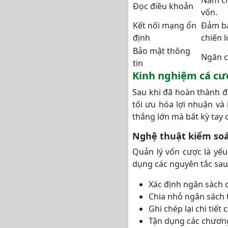
Nắm ch
Đọc điều khoản
vốn.
Kết nối mạng ổn
Đảm bả
định
chiến l
Bảo mật thông
Ngăn c
tin
Kinh nghiệm cá cượ
Sau khi đã hoàn thành đ
tối ưu hóa lợi nhuận và
thắng lớn mà bất kỳ tay 
Nghệ thuật kiểm soá
Quản lý vốn cược là yếu
dụng các nguyên tắc sau 
Xác định ngân sách 
Chia nhỏ ngân sách t
Ghi chép lại chi tiế
Tận dụng các chương