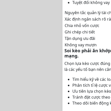
Tuyệt đối không vay 
Nguyên tắc quản lý tài c
Xác định ngân sách rõ r
Chia nhỏ vốn cược
Ghi chép chi tiết
Tận dụng ưu đãi
Không vay mượn
Soi kèo phải ăn khớp
mạng.
Chọn lựa kèo cược đúng đ
là các yếu tố bạn nên câ
Tìm hiểu kỹ về các l
Phân tích tỉ lệ cược
Ưu tiên lựa chọn kèo
Tránh đặt cược theo
Theo dõi biến động k