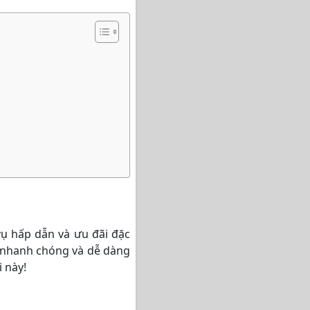
vụ hấp dẫn và ưu đãi đặc
n nhanh chóng và dễ dàng
 này!