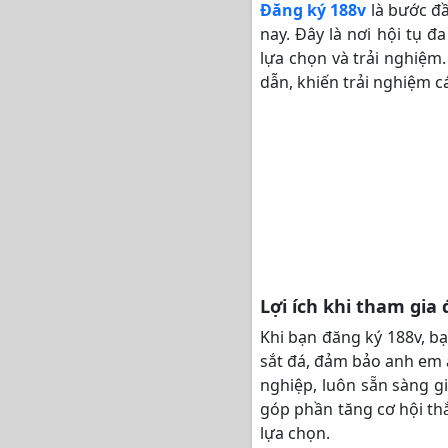
Đăng ký 188v
là bước đầ
nay. Đây là nơi hội tụ đ
lựa chọn và trải nghiệm
dẫn, khiến trải nghiệm c
Lợi ích khi tham gia
Khi bạn đăng ký 188v, bạ
sắt đá, đảm bảo anh em 
nghiệp, luôn sẵn sàng g
góp phần tăng cơ hội th
lựa chọn.