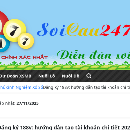
Dự Đoán XSMB
Nuôi Lô
Nuôi Đề
chủ
Kinh Nghiệm Xổ Số
Đăng ký 188v: hướng dẫn tạo tài khoản chi t
ập nhật:
27/11/2025
á
ăng ký 188v: hướng dẫn tạo tài khoản chi tiết 20