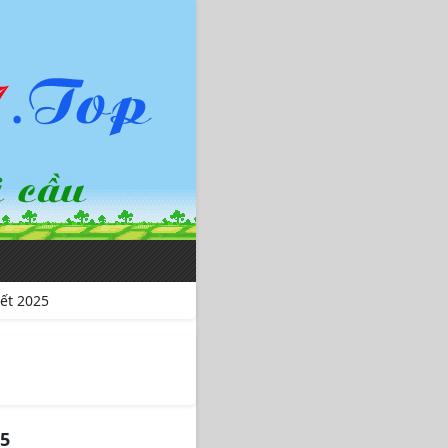
iết 2025
25