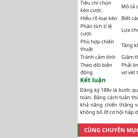
Tiêu chí chọn
Mô tả c
kèo cược
Hiểu rõ loại kèo
Biết c
Phân tích tỉ lệ
Lựa chọ
cược
Phù hợp chiến
Tăng k
thuật
Tránh cảm tính
Giảm t
Theo dõi biến
Phải l
động
vơ vét 
Kết luận
Đăng ký 188v là bước qu
toàn. Bằng cách tuân th
khả năng chiến thắng v
không bỏ lỡ cơ hội hấp d
CÙNG CHUYÊN MỤ