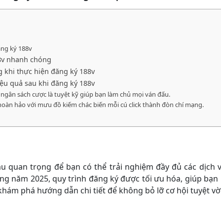
ăng ký 188v
8v nhanh chóng
 khi thực hiện đăng ký 188v
ệu quả sau khi đăng ký 188v
ngân sách cược là tuyệt kỹ giúp bạn làm chủ mọi ván đấu.
hoàn hảo với mưu đồ kiếm chác biến mỗi cú click thành đòn chí mạng.
á
u quan trọng để bạn có thể trải nghiệm đầy đủ các dịch 
rong năm 2025, quy trình đăng ký được tối ưu hóa, giúp bạ
hám phá hướng dẫn chi tiết để không bỏ lỡ cơ hội tuyệt vời